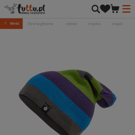
Wróć
Strona główna
odzież
męska
czapki