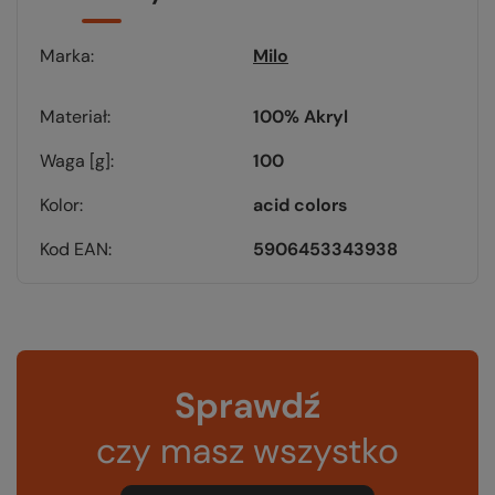
Marka
Milo
Materiał
100% Akryl
Waga [g]
100
Kolor
acid colors
Kod EAN
5906453343938
Sprawdź
czy masz wszystko