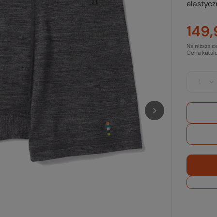
elastycz
149,
Najniższa c
Cena katal