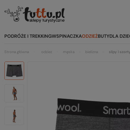
PODRÓŻE I TREKKING
WSPINACZKA
ODZIEŻ
BUTY
DLA DZIE
Strona główna
odzież
męska
bielizna
slipy i szort