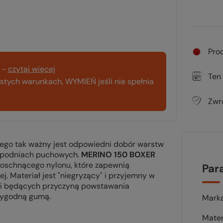
Pro
-
czytaj więcej
Ten
tych warunkach, WYMIEŃ jeśli nie spełnia
Zwr
tego tak ważny jest odpowiedni dobór warstw
y spodniach puchowych.
MERINO 150 BOXER
koschnącego nylonu, które zapewnią
Par
j. Materiał jest "niegryzący" i przyjemny w
rii będących przyczyną powstawania
wygodną gumą.
Mark
Mater