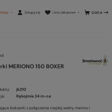
Sklepy
Zaloguj się
Listy zakupowe
0,00 zł
ol
rki MERIONO 150 BOXER
duktu
jk210
ja
Rękojmia 24 m-ce
ące bokserki z połączenia ciepłej wełny merino i