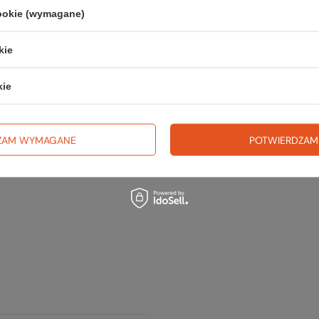
cookie (wymagane)
kie
kie
ZAM WYMAGANE
POTWIERDZAM