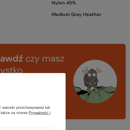
Nylon 45%
Medium Gray Heather
rawdź
czy masz
ystko
azd w góry, kajak,
ng, narty
A LISTA SPRZĘTOWA
ć warunki przechowywania lub
 także na stronie
Prywatność i