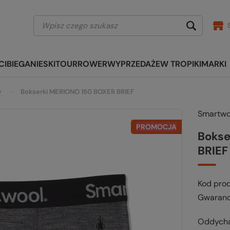
CI
BIEGANIE
SKITOUR
ROWER
WYPRZEDAŻE
W TROPIKI
MARKI
y
Bokserki MERIONO 150 BOXER BRIEF
Smartwo
PROMOCJA
Bokse
BRIEF
Kod pro
Gwaranc
Oddychaj