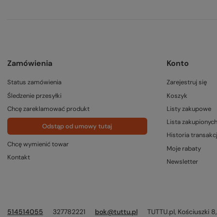
Zamówienia
Konto
Status zamówienia
Zarejestruj się
Śledzenie przesyłki
Koszyk
Chcę zareklamować produkt
Listy zakupowe
Lista zakupionyc
Odstąp od umowy tutaj
Historia transakcj
Chcę wymienić towar
Moje rabaty
Kontakt
Newsletter
514514055
327782221
bok@tuttu.pl
TUTTU.pl
,
Kościuszki 8