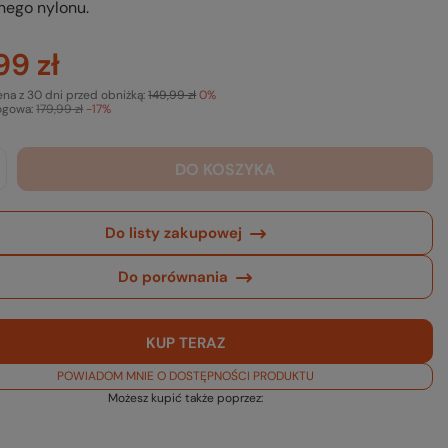
nego nylonu.
99 zł
ena z 30 dni przed obniżką:
149,99 zł
0%
ogowa:
179,99 zł
-17%
DO KOSZYKA
Do listy zakupowej
Do porównania
KUP TERAZ
POWIADOM MNIE O DOSTĘPNOŚCI PRODUKTU
Możesz kupić także poprzez: