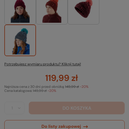
Potrzebujesz wymiaru produktu? Kliknij tutaj!
119,99 zł
Najniższa cena z 30 dni przed obniżką:
149,99 zł
-20%
Cena katalogowa:
149,99 zł
-20%
DO KOSZYKA
Do listy zakupowej