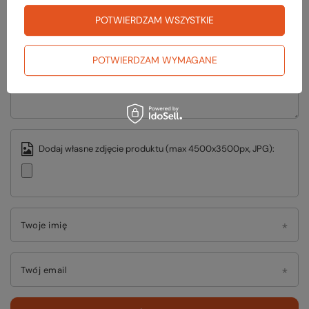
Twoja ocena:
5/5
POTWIERDZAM WSZYSTKIE
POTWIERDZAM WYMAGANE
Treść twojej opinii
Dodaj własne zdjęcie produktu (max 4500x3500px, JPG):
Twoje imię
Twój email