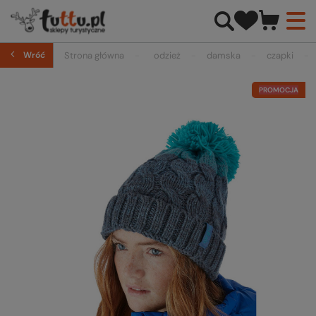
Wróć
Strona główna
odzież
damska
czapki
PROMOCJA