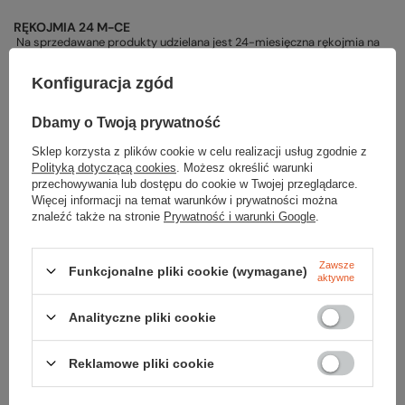
RĘKOJMIA 24 M-CE
Na sprzedawane produkty udzielana jest 24-miesięczna rękojmia na
podstawie ustawy z dnia 30 maja 2014r. o prawach konsumenta.
Konfiguracja zgód
PODMIOT ODPOWIEDZIALNY ZA TEN PRODUKT NA TERENIE UE
Sports Business Center
Więcej
Dbamy o Twoją prywatność
Sklep korzysta z plików cookie w celu realizacji usług zgodnie z
Polityką dotyczącą cookies
. Możesz określić warunki
przechowywania lub dostępu do cookie w Twojej przeglądarce.
Potrzebujesz pomocy? Masz pytania?
Więcej informacji na temat warunków i prywatności można
Zadaj pytanie a my odpowiemy niezwłocznie, najciekawsze pytania i
znaleźć także na stronie
Prywatność i warunki Google
.
odpowiedzi publikując dla innych.
Zawsze
Funkcjonalne pliki cookie (wymagane)
aktywne
ZADAJ PYTANIE
Analityczne pliki cookie
Reklamowe pliki cookie
Napisz swoją opinię