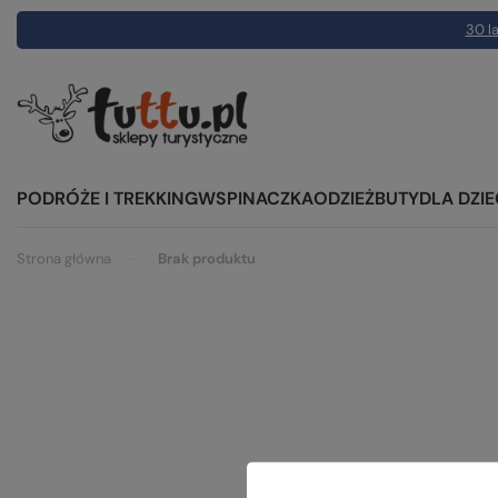
30 la
PODRÓŻE I TREKKING
WSPINACZKA
ODZIEŻ
BUTY
DLA DZIE
Strona główna
Brak produktu