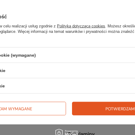
kany produkt nie został znalezi
precyzować dokładniejsze parametry. Skorzystaj z
wyszukiwarki zaaw
ość
w celu realizacji usług zgodnie z
Polityką dotyczącą cookies
. Możesz określi
eglądarce. Więcej informacji na temat warunków i prywatności można znaleźć
cookie (wymagane)
fercie?
kie
go w naszym sklepie, możesz skorzystać ze specjalnego formularza i p
kie
ZAM WYMAGANE
POTWIERDZAM
Regulaminy