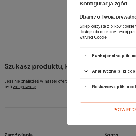
Szu
Konfiguracja zgód
Spróbuj s
Dbamy o Twoją prywatn
Sklep korzysta z plików cookie 
dostępu do cookie w Twojej prz
warunki Google
.
Funkcjonalne pliki 
Szukasz produktu, którego nie mamy w o
Analityczne pliki coo
Jeśli nie znalazłeś w naszej ofercie produktu, a chciałbyś kupić 
być
zalogowany
.
Reklamowe pliki coo
POTWIERD
Zamówienia
Konto