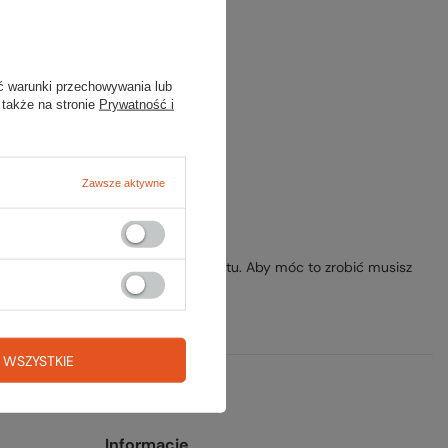
ony.
ansowanej
.
ć warunki przechowywania lub
 także na stronie
Prywatność i
Zawsze aktywne
rzesłać nam opis szukanego przedmiotu. Aby móc to zrobić musisz
 WSZYSTKIE
Informacje