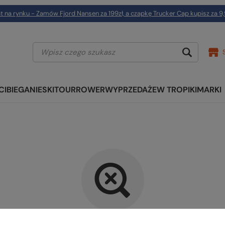
t na rynku - Zamów Fjord Nansen za 199zł, a czapkę Trucker Cap kupisz za 9,
CI
BIEGANIE
SKITOUR
ROWER
WYPRZEDAŻE
W TROPIKI
MARKI