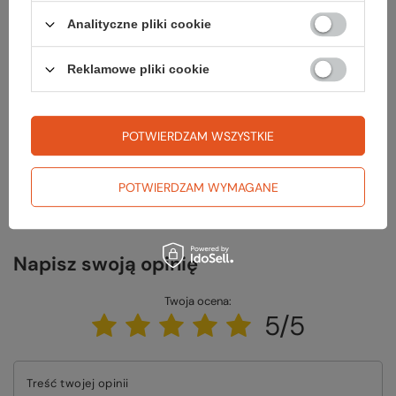
Analityczne pliki cookie
Reklamowe pliki cookie
Potrzebujesz pomocy? Masz pytania?
Zadaj pytanie a my odpowiemy niezwłocznie, najciekawsze pytania i
odpowiedzi publikując dla innych.
POTWIERDZAM WSZYSTKIE
ZADAJ PYTANIE
POTWIERDZAM WYMAGANE
Napisz swoją opinię
Twoja ocena:
5/5
Treść twojej opinii