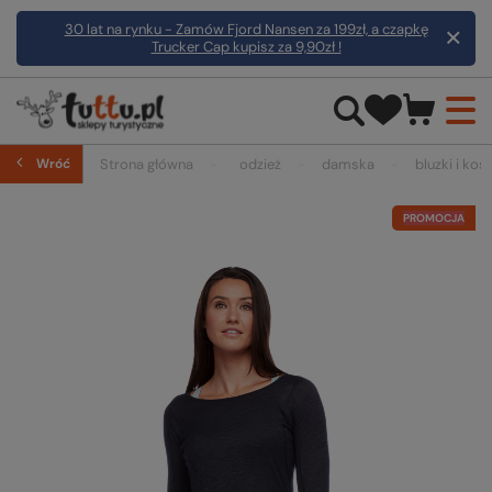
30 lat na rynku - Zamów Fjord Nansen za 199zł, a czapkę
Trucker Cap kupisz za 9,90zł !
Wróć
Strona główna
odzież
damska
bluzki i kosz
PROMOCJA