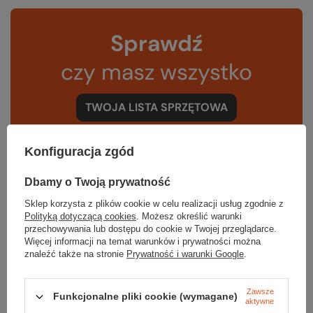
Sprawdź
czy masz wszystko
TWOJA LISTA SPRZĘTOWA
Konfiguracja zgód
Dbamy o Twoją prywatność
Gwarancja
Sklep korzysta z plików cookie w celu realizacji usług zgodnie z
Polityką dotyczącą cookies
. Możesz określić warunki
przechowywania lub dostępu do cookie w Twojej przeglądarce.
Więcej informacji na temat warunków i prywatności można
znaleźć także na stronie
Prywatność i warunki Google
.
RĘKOJMIA 24 M-CE
Na sprzedawane produkty udzielana jest 24-miesięczna rękojmia na
podstawie ustawy z dnia 30 maja 2014r. o prawach konsumenta.
Zawsze
Funkcjonalne pliki cookie (wymagane)
PODMIOT ODPOWIEDZIALNY ZA TEN PRODUKT NA TERENIE UE
aktywne
Black Diamond Equipment Europe GmbH
Więcej