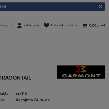
90zł !
Sklepy
Zaloguj się
Listy zakupowe
0,00 zł
t
 DRAGONTAIL
duktu
ss7115
ja
Rękojmia 24 m-ce