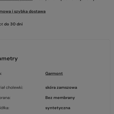
mowa i szybka dostawa
ot
do
30
dni
ametry
a
Garmont
iał cholewki
skóra zamszowa
rana
Bez membrany
iółka
syntetyczna