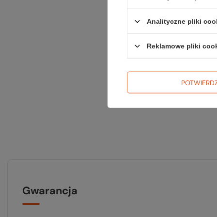
Analityczne pliki coo
Reklamowe pliki coo
POTWIERD
Gwarancja