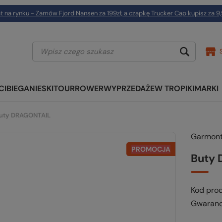
t na rynku - Zamów Fjord Nansen za 199zł, a czapkę Trucker Cap kupisz za 9,
CI
BIEGANIE
SKITOUR
ROWER
WYPRZEDAŻE
W TROPIKI
MARKI
uty DRAGONTAIL
Garmon
PROMOCJA
Buty
Kod pro
Gwaranc