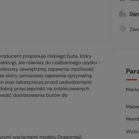
Dar
Zwr
roducent proponuje niskiego buta, który
rekkingi, ale również do codziennego użytku -
 podeszwy zewnętrznej zapewnia możliwość
Par
ze skóry zamszowej zapewnia optymalną
ie oraz zabezpiecza przed uszkodzeniami
dobrą przyczepność na zróżnicowanych
Mark
liwość dostosowania butów do
Mater
Memb
Wyśc
szymi wariantami modelu Dragontail.