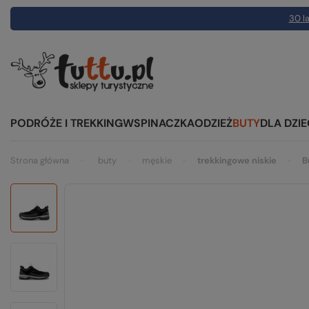
30 la
PODRÓŻE I TREKKING
WSPINACZKA
ODZIEŻ
BUTY
DLA DZIE
Strona główna
buty
męskie
trekkingowe niskie
B