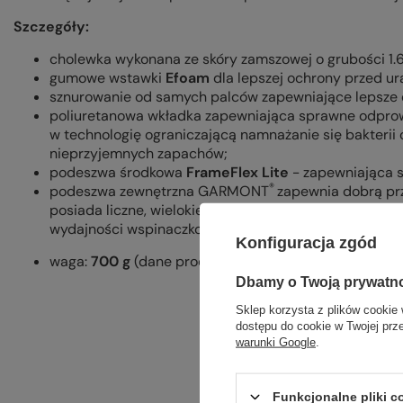
Szczegóły:
cholewka wykonana ze skóry zamszowej o grubości 1.
gumowe wstawki
Efoam
dla lepszej ochrony przed u
sznurowanie od samych palców zapewniające lepsze
poliuretanowa wkładka zapewniająca sprawne odprow
w technologię ograniczającą namnażanie się bakteri
nieprzyjemnych zapachów;
podeszwa środkowa
FrameFlex Lite
- zapewniająca s
®
podeszwa zewnętrzna GARMONT
zapewnia dobrą pr
posiada liczne, wielokierunkowe wypustki oraz sztywn
wydajności wspinaczkowej;
Konfiguracja zgód
waga:
700 g
(dane producenta).
Dbamy o Twoją prywatn
Sklep korzysta z plików cookie 
dostępu do cookie w Twojej prz
warunki Google
.
Funkcjonalne pliki 