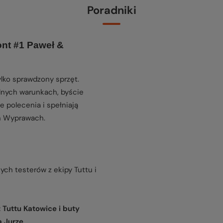
Poradniki
ont #1 Paweł &
ko sprawdzony sprzęt.
lnych warunkach, byście
e polecenia i spełniają
h Wyprawach.
ch testerów z ekipy Tuttu i
 Tuttu Katowice i buty
 Jurze
.