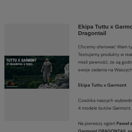
Ekipa Tuttu x Garm
Dragontail
Chcemy oferować Wam tyl
Testujemy produkty w rea
mieli pewność, że są godn
swoje zadania na Waszyc
Ekipa Tuttu x Garmont
Czwórka naszych wybredny
4 modele butów Garmont.
Na pierwszy ogień
Paweł z
Garmont DRAGONTAIL na