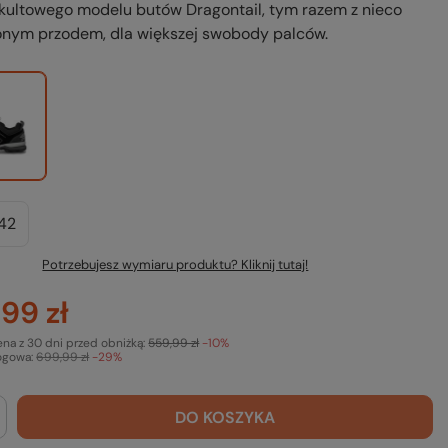
kultowego modelu butów Dragontail, tym razem z nieco
onym przodem, dla większej swobody palców.
42
Potrzebujesz wymiaru produktu? Kliknij tutaj!
99 zł
ena z 30 dni przed obniżką:
559,99 zł
-10%
ogowa:
699,99 zł
-29%
DO KOSZYKA