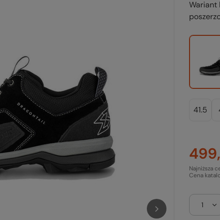
Wariant 
poszerz
41.5
499,
Najniższa c
Cena katal