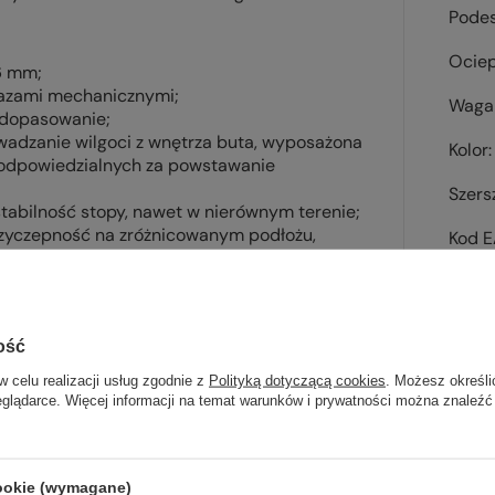
Pode
Ociep
6 mm;
razami mechanicznymi;
Waga 
 dopasowanie;
adzanie wilgoci z wnętrza buta, wyposażona
Kolor
i odpowiedzialnych za powstawanie
Szers
tabilność stopy, nawet w nierównym terenie;
zyczepność na zróżnicowanym podłożu,
Kod 
iejszą część pod palcami dla zwiększenia
ość
w celu realizacji usług zgodnie z
Polityką dotyczącą cookies
. Możesz określi
Sp
eglądarce. Więcej informacji na temat warunków i prywatności można znaleźć
wsz
cookie (wymagane)