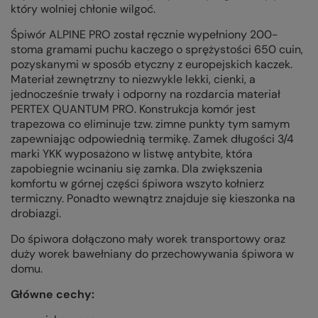
który wolniej chłonie wilgoć.
Śpiwór ALPINE PRO został ręcznie wypełniony 200-
stoma gramami puchu kaczego o sprężystości 650 cuin,
pozyskanymi w sposób etyczny z europejskich kaczek.
Materiał zewnętrzny to niezwykle lekki, cienki, a
jednocześnie trwały i odporny na rozdarcia materiał
PERTEX QUANTUM PRO. Konstrukcja komór jest
trapezowa co eliminuje tzw. zimne punkty tym samym
zapewniając odpowiednią termikę. Zamek długości 3/4
marki YKK wyposażono w listwę antybite, która
zapobiegnie wcinaniu się zamka. Dla zwiększenia
komfortu w górnej części śpiwora wszyto kołnierz
termiczny. Ponadto wewnątrz znajduje się kieszonka na
drobiazgi.
Do śpiwora dołączono mały worek transportowy oraz
duży worek bawełniany do przechowywania śpiwora w
domu.
Główne cechy: