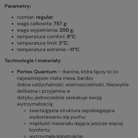
Parametry:
rozmiar:
regular
;
waga całkowita:
757 g
;
waga wypełnienia:
200 g
;
temperatura comfort:
8°C
;
temperatura limit:
3°C
;
temperatura extreme:
-11°C
.
Technologie i materiały
:
Pertex Quantum
–
tkanina, która łączy to co
najważniejsze: niska masa,
bardzo
dobra
oddychalność, wiatroszczelność. Niezwykle
delikatna i przyjemna w
dotyku,
jednocześnie
zaskakuje swoją
wytrzymałością
:
zwarta/gęsta struktura zapobiegająca
wydostawaniu się puchu;
miękkość materiału dająca jeszcze więcej
komfortu;
wytrzymała konstrukcja;