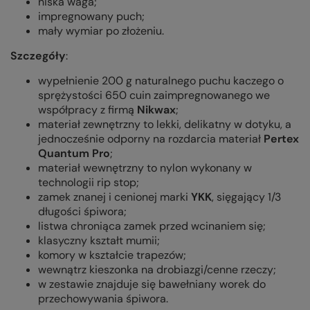
niska waga;
impregnowany puch;
mały wymiar po złożeniu.
Szczegóły
:
wypełnienie 200 g naturalnego puchu kaczego o
sprężystości 650 cuin zaimpregnowanego we
współpracy z firmą
Nikwax
;
materiał zewnętrzny to lekki, delikatny w dotyku, a
jednocześnie odporny na rozdarcia materiał
Pertex
Quantum Pro
;
materiał wewnętrzny to nylon wykonany w
technologii rip stop;
zamek znanej i cenionej marki
YKK
, sięgający 1/3
długości śpiwora;
listwa chroniąca zamek przed wcinaniem się;
klasyczny kształt mumii;
komory w kształcie trapezów;
wewnątrz kieszonka na drobiazgi/cenne rzeczy;
w zestawie znajduje się bawełniany worek do
przechowywania śpiwora.