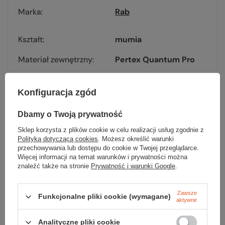
Marka
Rab
Kształt
mumia
Materiał zewnętrzny
Pertex Quantum Pro
Materiał wewnętrzny
NYLON
Konfiguracja zgód
Wypełnienie
puch kaczy
Dbamy o Twoją prywatność
Waga wypełnienia [g]
200
Sklep korzysta z plików cookie w celu realizacji usług zgodnie z
Sprężystość [cuin]
650
Polityką dotyczącą cookies
. Możesz określić warunki
przechowywania lub dostępu do cookie w Twojej przeglądarce.
Więcej informacji na temat warunków i prywatności można
Kołnierz termiczny
tak
znaleźć także na stronie
Prywatność i warunki Google
.
Listwa termiczna
tak
Zawsze
Funkcjonalne pliki cookie (wymagane)
Opcja zamka
prawy
aktywne
T comfort [°C]
8
Analityczne pliki cookie