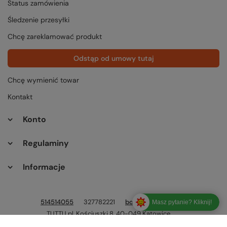
Status zamówienia
Śledzenie przesyłki
Chcę zareklamować produkt
Odstąp od umowy tutaj
Chcę wymienić towar
Kontakt
Konto
Regulaminy
Informacje
514514055
327782221
bok@tuttu.pl
Masz pytanie? Kliknij!
TUTTU.pl
,
Kościuszki 8
,
40-049
Katowice