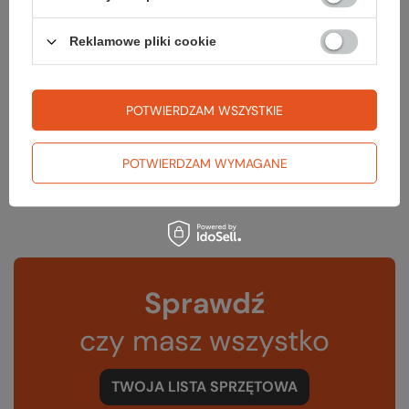
T lim [°C]
3
Reklamowe pliki cookie
T extreme [°C]
-11
Kolor
sulphur
POTWIERDZAM WSZYSTKIE
Waga [g]
757
POTWIERDZAM WYMAGANE
Kod EAN
821468879461
Sprawdź
czy masz wszystko
TWOJA LISTA SPRZĘTOWA