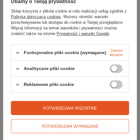
Dbamy o Twoją prywatność
Typ pasujących raków
półautomatyczne
Sklep korzysta z plików cookie w celu realizacji usług zgodnie z
Polityką dotyczącą cookies
. Możesz określić warunki
Waga [g]
1100
przechowywania lub dostępu do cookie w Twojej przeglądarce.
Więcej informacji na temat warunków i prywatności można
Kolor
light grey / light green
znaleźć także na stronie
Prywatność i warunki Google
.
Szersze kopyto
nie
Zawsze
Funkcjonalne pliki cookie (wymagane)
aktywne
Kod EAN
8056586010614
Analityczne pliki cookie
Reklamowe pliki cookie
Sprawdź
POTWIERDZAM WSZYSTKIE
czy masz wszystko
POTWIERDZAM WYMAGANE
TWOJA LISTA SPRZĘTOWA