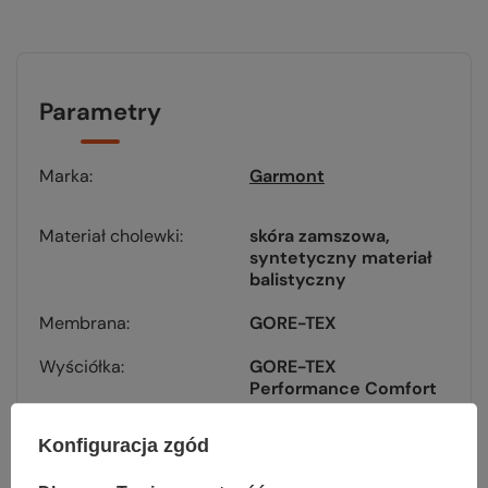
Parametry
Marka
Garmont
Materiał cholewki
skóra zamszowa
syntetyczny materiał
balistyczny
Membrana
GORE-TEX
Wyściółka
GORE-TEX
Performance Comfort
Podeszwa
Vibram Nepal
Konfiguracja zgód
Ocieplenie
nie