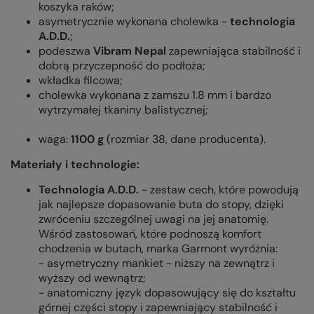
koszyka raków;
asymetrycznie wykonana cholewka -
technologia
A.D.D.
;
podeszwa
Vibram Nepal
zapewniająca stabilność i
dobrą przyczepność do podłoża;
wkładka filcowa;
cholewka wykonana z zamszu 1.8 mm i bardzo
wytrzymałej tkaniny balistycznej;
waga:
1100 g
(rozmiar 38, dane producenta).
Materiały i technologie:
Technologia A.D.D.
- zestaw cech, które powodują
jak najlepsze dopasowanie buta do stopy, dzięki
zwróceniu szczególnej uwagi na jej anatomię.
Wśród zastosowań, które podnoszą komfort
chodzenia w butach, marka Garmont wyróżnia:
- asymetryczny mankiet - niższy na zewnątrz i
wyższy od wewnątrz;
- anatomiczny język dopasowujący się do kształtu
górnej części stopy i zapewniający stabilność i