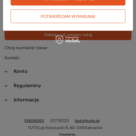
Status zamówienia
Śledzenie przesyłki
POTWIERDZAM WYMAGANE
Chcę zareklamować produkt
Odstąp od umowy tutaj
Chcę wymienić towar
Kontakt
Konto
Regulaminy
Informacje
514514055
327782221
bok@tuttu.pl
TUTTU.pl
,
Kościuszki 8
,
40-049
Katowice