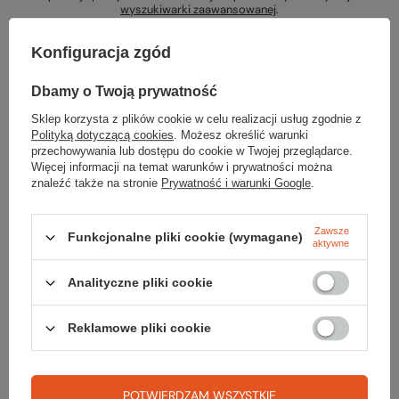
wyszukiwarki zaawansowanej
.
Konfiguracja zgód
Dbamy o Twoją prywatność
Sklep korzysta z plików cookie w celu realizacji usług zgodnie z
Szukasz produktu, którego nie mamy w
Polityką dotyczącą cookies
. Możesz określić warunki
przechowywania lub dostępu do cookie w Twojej przeglądarce.
ofercie?
Więcej informacji na temat warunków i prywatności można
znaleźć także na stronie
Prywatność i warunki Google
.
Jeśli nie znalazłeś w naszej ofercie produktu, a chciałbyś kupić go w
naszym sklepie, możesz skorzystać ze specjalnego formularza i
przesłać nam opis szukanego przedmiotu. Aby móc to zrobić musisz
Zawsze
Funkcjonalne pliki cookie (wymagane)
aktywne
być
zalogowany
.
Analityczne pliki cookie
Reklamowe pliki cookie
Zamówienia
POTWIERDZAM WSZYSTKIE