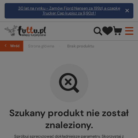
30 lat na rynku - Zamów Fjord Nansen za 199zł, a czapkę
Trucker Cap kupisz za 9,90zł !
Wróć
Strona główna
Brak produktu
Szukany produkt nie został
znaleziony.
Spróbuj sprecyzować dokładniejsze parametry. Skorzystaj z