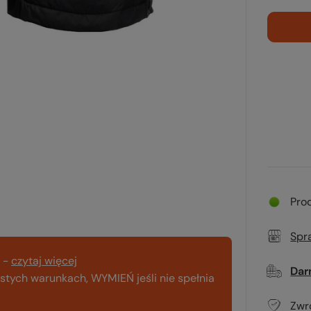
Pro
Spr
-
czytaj więcej
Dar
tych warunkach, WYMIEŃ jeśli nie spełnia
Zwr