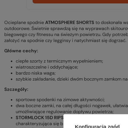
Ocieplane spodnie
ATMOSPHERE SHORTS
to doskonała w
outdoorowe. Świetnie sprawdzą się na wyprawach skitouro
biegowego czy fitnessu na świeżym powietrzu. Gdy potrzeb
założyć na spodnie czy legginsy i natychmiast się dogrzać.
Główne cechy:
ciepłe szorty z termicznym wypełnieniem;
wiatroszczelne i oddychające;
bardzo niska waga;
szybkie zakładanie, dzieki dwóm bocznym zamkom na 
Szczegóły:
sportowe spodenki na zimowe aktywności;
dwa boczne zamki, na całej długości nogawek, ułatwia
umożliwiające regulowanie dopływu powietrza;
STORMLOCK 15D RIPSTOP:
bardzo lekka, wytrzymała 
charakteryzująca się bardzo dobrą oddychalnością tk
Konfiguracja zgód