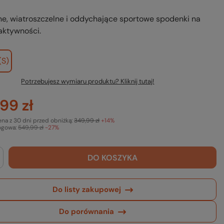
e, wiatroszczelne i oddychające sportowe spodenki na
aktywności.
(S)
Potrzebujesz wymiaru produktu? Kliknij tutaj!
99 zł
ena z 30 dni przed obniżką:
349,99 zł
+14%
ogowa:
549,99 zł
-27%
DO KOSZYKA
Do listy zakupowej
Do porównania