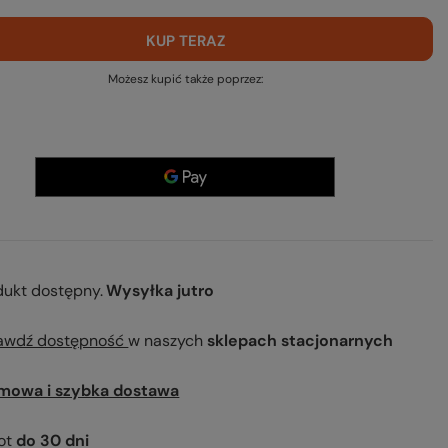
KUP TERAZ
Możesz kupić także poprzez:
dukt dostępny
Wysyłka
jutro
awdź dostępność
w naszych
sklepach stacjonarnych
mowa i szybka dostawa
ot
do
30
dni