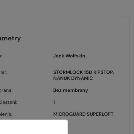
ametry
a
Jack Wolfskin
iał
STORMLOCK 15D RIPSTOP
NANUK DYNAMIC
rana
Bez membrany
kieszeni
1
lenie
MICROGUARD SUPERLOFT
[g]
245