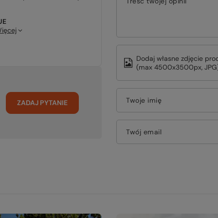
Treść twojej opinii
UE
ięcej
Dodaj własne zdjęcie pro
(max 4500x3500px, JPG)
Twoje imię
ZADAJ PYTANIE
Twój email