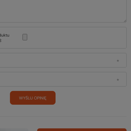
duktu
:
WYŚLIJ OPINIĘ