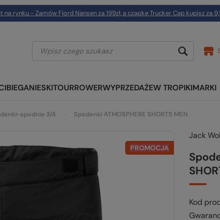
t na rynku - Zamów Fjord Nansen za 199zł, a czapkę Trucker Cap kupisz za 9,
CI
BIEGANIE
SKITOUR
ROWER
WYPRZEDAŻE
W TROPIKI
MARKI
odenki-spodnie 3/4
Spodenki ATMOSPHERE SHORTS MEN
Jack Wol
PROMOCJA
Spod
SHOR
Kod pro
Gwaranc