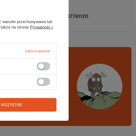
black
EAN
4060477611211
ć warunki przechowywania lub
 także na stronie
Prywatność i
Zawsze aktywne
rawdź
czy masz
ystko
azd w góry, kajak,
ng, narty
 WSZYSTKIE
A LISTA SPRZĘTOWA