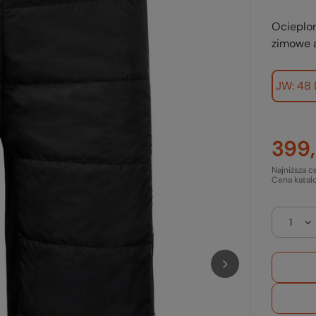
Ocieplon
zimowe 
JW: 48 
399,
Najniższa c
Cena katal