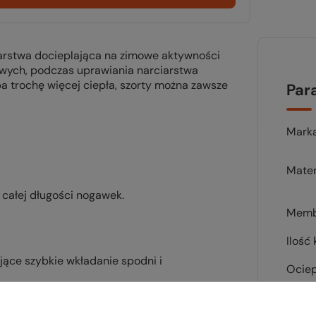
arstwa docieplająca na zimowe aktywności
wych, podczas uprawiania narciarstwa
a trochę więcej ciepła, szorty można zawsze
Par
Mark
Mater
całej długości nogawek.
Memb
Ilość 
jące szybkie wkładanie spodni i
Ociep
na rozdarcia, wiatroszczelna i
Waga 
anina, nienasiąkliwa wodą od zewnątrz;