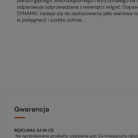
bardzo gęstego, wiatroodpornego i wytrzymałego na śc
odparowuje odprowadzana z wewnątrz wilgoć. Dopaso
DYNAMIC nadaje się do zastosowania jako warstwa no
w pielęgnacji i szybko schnie.
Gwarancja
RĘKOJMIA 24 M-CE
Na sprzedawane produkty udzielana jest 24-miesięczna ręko