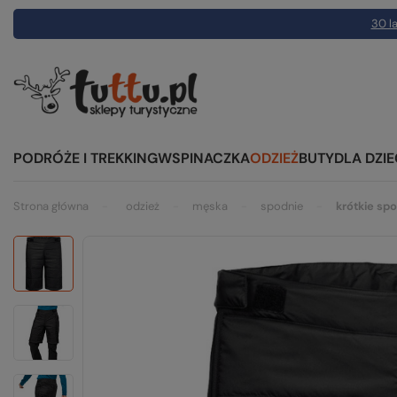
30 la
PODRÓŻE I TREKKING
WSPINACZKA
ODZIEŻ
BUTY
DLA DZIE
Strona główna
odzież
męska
spodnie
krótkie sp