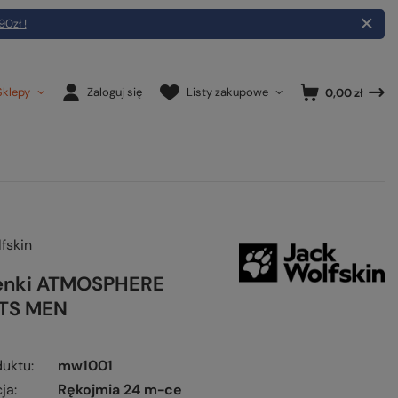
90zł !
Sklepy
Zaloguj się
Listy zakupowe
0,00 zł
fskin
enki ATMOSPHERE
TS MEN
duktu
mw1001
ja
Rękojmia 24 m-ce