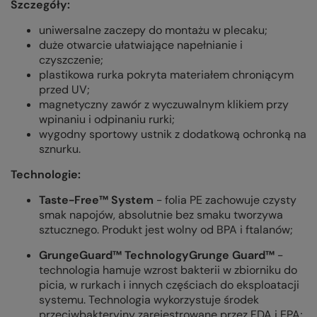
Szczegóły:
uniwersalne zaczepy do montażu w plecaku;
duże otwarcie ułatwiające napełnianie i
czyszczenie;
plastikowa rurka pokryta materiałem chroniącym
przed UV;
magnetyczny zawór z wyczuwalnym klikiem przy
wpinaniu i odpinaniu rurki;
wygodny sportowy ustnik z dodatkową ochronką na
sznurku.
Technologie:
Taste-Free™ System
- folia PE zachowuje czysty
smak napojów, absolutnie bez smaku tworzywa
sztucznego. Produkt jest wolny od BPA i ftalanów;
GrungeGuard™ TechnologyGrunge Guard™
-
technologia hamuje wzrost bakterii w zbiorniku do
picia, w rurkach i innych częściach do eksploatacji
systemu. Technologia wykorzystuje środek
przeciwbakteryjny zarejestrowane przez FDA i EPA;