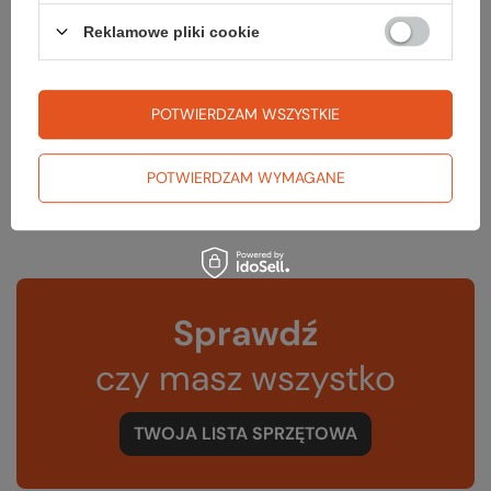
Reklamowe pliki cookie
Materiał
tworzywo sztuczne
Pojemność [l]
3
POTWIERDZAM WSZYSTKIE
Wymiary [cm]
20,5 x 43
Kod EAN
7297210013798
POTWIERDZAM WYMAGANE
Sprawdź
czy masz wszystko
TWOJA LISTA SPRZĘTOWA