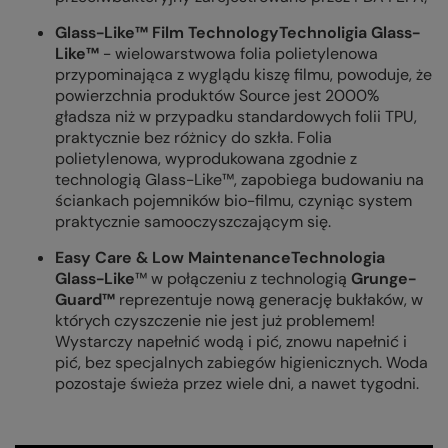
Glass-Like™ Film TechnologyTechnoligia Glass-
Like™
-
wielowarstwowa folia polietylenowa
przypominająca z wyglądu kiszę filmu, powoduje, że
powierzchnia produktów Source jest 2000%
gładsza niż w przypadku standardowych folii TPU,
praktycznie bez różnicy do szkła. Folia
polietylenowa, wyprodukowana zgodnie z
technologią Glass-Like™, zapobiega budowaniu na
ściankach pojemników bio-filmu, czyniąc system
praktycznie samooczyszczającym się.
Easy Care & Low MaintenanceTechnologia
Glass-Like
™ w połączeniu z technologią
Grunge-
Guard™
reprezentuje nową generację bukłaków, w
których czyszczenie nie jest już problemem!
Wystarczy napełnić wodą i pić, znowu napełnić i
pić, bez specjalnych zabiegów higienicznych. Woda
pozostaje świeża przez wiele dni, a nawet tygodni.