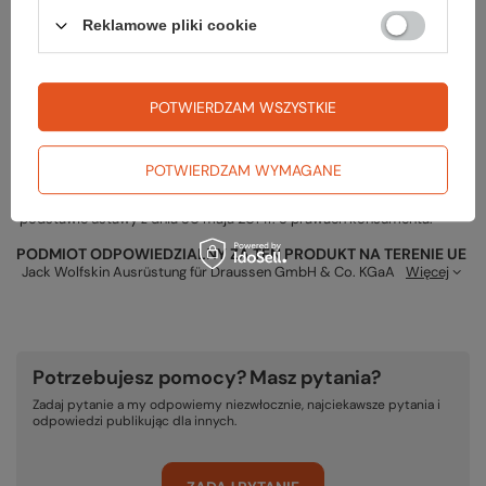
Reklamowe pliki cookie
Gwarancja
POTWIERDZAM WSZYSTKIE
POTWIERDZAM WYMAGANE
RĘKOJMIA 24 M-CE
Na sprzedawane produkty udzielana jest 24-miesięczna rękojmia na
podstawie ustawy z dnia 30 maja 2014r. o prawach konsumenta.
PODMIOT ODPOWIEDZIALNY ZA TEN PRODUKT NA TERENIE UE
Jack Wolfskin Ausrüstung für Draussen GmbH & Co. KGaA
Więcej
Potrzebujesz pomocy? Masz pytania?
Zadaj pytanie a my odpowiemy niezwłocznie, najciekawsze pytania i
odpowiedzi publikując dla innych.