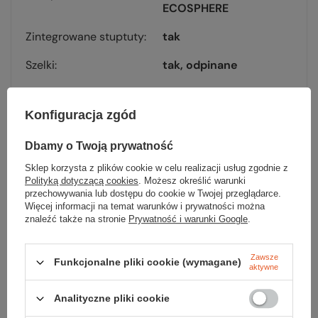
ECOSPHERE
Zintegrowane stuptuty
tak
Szelki
tak, odpinane
Kolor
pink fuchsia
Konfiguracja zgód
Kod EAN
1608171-2054152
Dbamy o Twoją prywatność
Sklep korzysta z plików cookie w celu realizacji usług zgodnie z
Polityką dotyczącą cookies
. Możesz określić warunki
przechowywania lub dostępu do cookie w Twojej przeglądarce.
Więcej informacji na temat warunków i prywatności można
Sprawdź
znaleźć także na stronie
Prywatność i warunki Google
.
czy masz wszystko
Zawsze
Funkcjonalne pliki cookie (wymagane)
aktywne
TWOJA LISTA SPRZĘTOWA
Analityczne pliki cookie