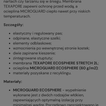
nartach czy tarzaniu się w śniegu. Membrana
TEXAPORE zapewni ochronę przed wodą, a
ocieplina
MICROGUARD ciepło nawet przy niskich
temperaturach.
Szczegóły:
elastyczny i regulowany pas;
odpinane, elastyczne szelki;
elementy odblaskowe;
wzmocnienia po wewnętrznej stronie kostek;
dwie zapinane kieszenie;
zintegrowane stuptuty;
membrana
TEXAPORE ECOSPHERE STRETCH 2L
;
ocieplina
MICROGUARD ECOSPHERE (60 g/m2)
;
materiały pozyskane z recyklingu.
Materiały:
MICROGUARD ECOSPHERE
- wypełnienie
wykonane jest z dwóch rodzajów włókien,
zapewniających optymalną izolację przy
minimalnej wadze. Początkowo zaprojektowano je