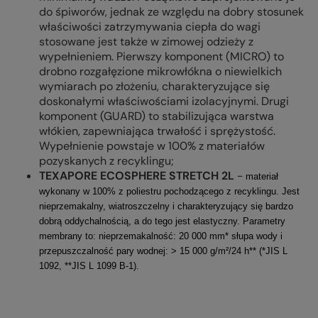
do śpiworów, jednak ze względu na dobry stosunek
właściwości zatrzymywania ciepła do wagi
stosowane jest także w zimowej odzieży z
wypełnieniem. Pierwszy komponent (MICRO) to
drobno rozgałęzione mikrowłókna o niewielkich
wymiarach po złożeniu, charakteryzujące się
doskonałymi właściwościami izolacyjnymi. Drugi
komponent (GUARD) to stabilizująca warstwa
włókien, zapewniająca trwałość i sprężystość.
Wypełnienie powstaje w 100% z materiałów
pozyskanych z recyklingu;
TEXAPORE ECOSPHERE STRETCH 2L
-
materiał
wykonany w 100% z poliestru pochodzącego z recyklingu. Jest
nieprzemakalny, wiatroszczelny i charakteryzujący się bardzo
dobrą oddychalnością, a do tego jest elastyczny. Parametry
membrany to: nieprzemakalność: 20 000 mm* słupa wody i
przepuszczalność pary wodnej: > 15 000 g/m²/24 h** (*JIS L
1092, **JIS L 1099 B-1).