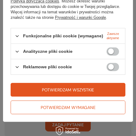
Polityką dotyczącą cookies
. Możesz określić warunki
przechowywania lub dostępu do cookie w Twojej przeglądarce.
Więcej informacji na temat warunków i prywatności można
Gwarancja
znaleźć także na stronie
Prywatność i warunki Google
.
Zawsze
Funkcjonalne pliki cookie (wymagane)
aktywne
RĘKOJMIA 24 M-CE
Na sprzedawane produkty udzielana jest 24-miesięczna rękojmia na
podstawie ustawy z dnia 30 maja 2014r. o prawach konsumenta.
Analityczne pliki cookie
PODMIOT ODPOWIEDZIALNY ZA TEN PRODUKT NA TERENIE UE
RP Climbing s. r. o.
Więcej
Reklamowe pliki cookie
POTWIERDZAM WSZYSTKIE
Potrzebujesz pomocy? Masz pytania?
Zadaj pytanie a my odpowiemy niezwłocznie, najciekawsze pytania i
odpowiedzi publikując dla innych.
POTWIERDZAM WYMAGANE
ZADAJ PYTANIE