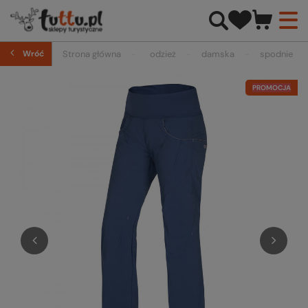
Wróć
Strona główna
odzież
damska
spodnie
PROMOCJA