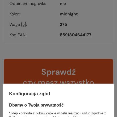
Odpinane nogawki
nie
Kolor
midnight
Waga [g]
275
Kod EAN
8591804644177
Sprawdź
czy masz wszystko
Konfiguracja zgód
TWOJA LISTA SPRZĘTOWA
Dbamy o Twoją prywatność
Sklep korzysta z plików cookie w celu realizacji usług zgodnie z