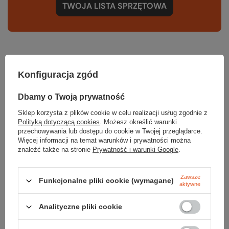
TWOJA LISTA SPRZĘTOWA
Konfiguracja zgód
Gwarancja
Dbamy o Twoją prywatność
Sklep korzysta z plików cookie w celu realizacji usług zgodnie z
RĘKOJMIA 24 M-CE
Polityką dotyczącą cookies
. Możesz określić warunki
Na sprzedawane produkty udzielana jest 24-miesięczna rękojmia na
podstawie ustawy z dnia 30 maja 2014r. o prawach konsumenta.
przechowywania lub dostępu do cookie w Twojej przeglądarce.
Więcej informacji na temat warunków i prywatności można
PODMIOT ODPOWIEDZIALNY ZA TEN PRODUKT NA TERENIE UE
znaleźć także na stronie
Prywatność i warunki Google
.
ORIGINAL BUFF S.A.
Więcej
Zawsze
Funkcjonalne pliki cookie (wymagane)
aktywne
Potrzebujesz pomocy? Masz pytania?
Analityczne pliki cookie
Zadaj pytanie a my odpowiemy niezwłocznie, najciekawsze pytania i
odpowiedzi publikując dla innych.