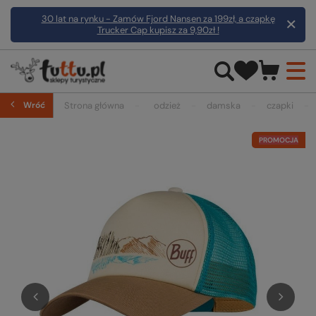
30 lat na rynku - Zamów Fjord Nansen za 199zł, a czapkę
Trucker Cap kupisz za 9,90zł !
Wróć
Strona główna
odzież
damska
czapki
PROMOCJA