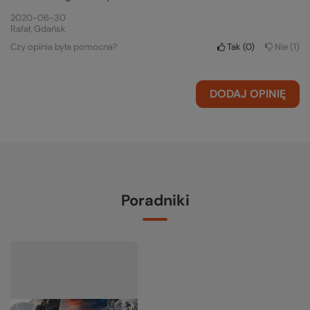
2020-06-30
Rafał, Gdańsk
Czy opinia była pomocna?
Tak
0
Nie
1
DODAJ OPINIĘ
Poradniki