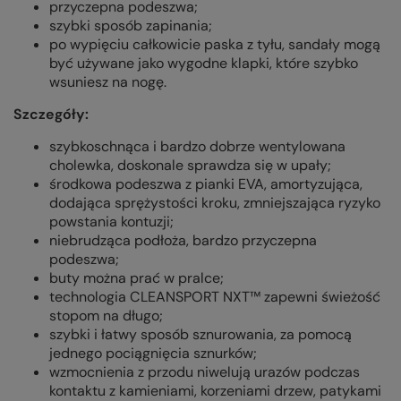
przyczepna podeszwa;
szybki sposób zapinania;
po wypięciu całkowicie paska z tyłu, sandały mogą
być używane jako wygodne klapki, które szybko
wsuniesz na nogę.
Szczegóły:
szybkoschnąca i bardzo dobrze wentylowana
cholewka, doskonale sprawdza się w upały;
środkowa podeszwa z pianki EVA, amortyzująca,
dodająca sprężystości kroku, zmniejszająca ryzyko
powstania kontuzji;
niebrudząca podłoża, bardzo przyczepna
podeszwa;
buty można prać w pralce;
technologia CLEANSPORT NXT™ zapewni świeżość
stopom na długo;
szybki i łatwy sposób sznurowania, za pomocą
jednego pociągnięcia sznurków;
wzmocnienia z przodu niwelują urazów podczas
kontaktu z kamieniami, korzeniami drzew, patykami