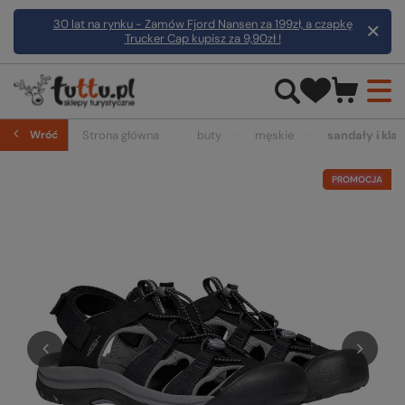
30 lat na rynku - Zamów Fjord Nansen za 199zł, a czapkę
Trucker Cap kupisz za 9,90zł !
Wróć
Strona główna
buty
męskie
sandały i klap
PROMOCJA