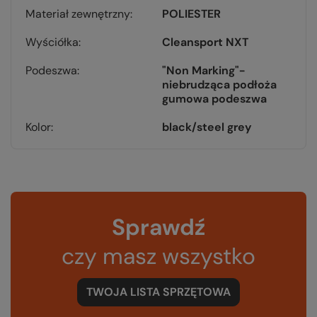
Materiał zewnętrzny
POLIESTER
Wyściółka
Cleansport NXT
Podeszwa
"Non Marking"-
niebrudząca podłoża
gumowa podeszwa
Kolor
black/steel grey
Sprawdź
czy masz wszystko
TWOJA LISTA SPRZĘTOWA