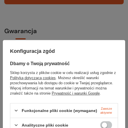
Gwarancja
RĘKOJMIA 24 M-CE
Konfiguracja zgód
Na sprzedawane produkty udzielana jest 24-miesięczna rękojmia na
podstawie ustawy z dnia 30 maja 2014r. o prawach konsumenta.
Dbamy o Twoją prywatność
PODMIOT ODPOWIEDZIALNY ZA TEN PRODUKT NA TERENIE UE
Sklep korzysta z plików cookie w celu realizacji usług zgodnie z
KEEN B.V.
Więcej
Polityką dotyczącą cookies
. Możesz określić warunki
przechowywania lub dostępu do cookie w Twojej przeglądarce.
Więcej informacji na temat warunków i prywatności można
znaleźć także na stronie
Prywatność i warunki Google
.
Potrzebujesz pomocy? Masz pytania?
Zadaj pytanie a my odpowiemy niezwłocznie, najciekawsze pytania i
Zawsze
Funkcjonalne pliki cookie (wymagane)
aktywne
odpowiedzi publikując dla innych.
Analityczne pliki cookie