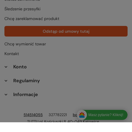
Śledzenie przesyłki
Chcę zareklamować produkt
Odstąp od umowy tutaj
Chcę wymienić towar
Kontakt
Konto
Regulaminy
Informacje
514514055
327782221
bok@tuttu.pl
Masz pytanie? Kliknij!
TUTTU.pl
,
Kościuszki 8
,
40-049
Katowice