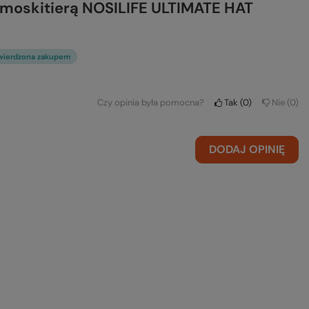
z moskitierą NOSILIFE ULTIMATE HAT
wierdzona zakupem
Czy opinia była pomocna?
Tak
0
Nie
0
DODAJ OPINIĘ