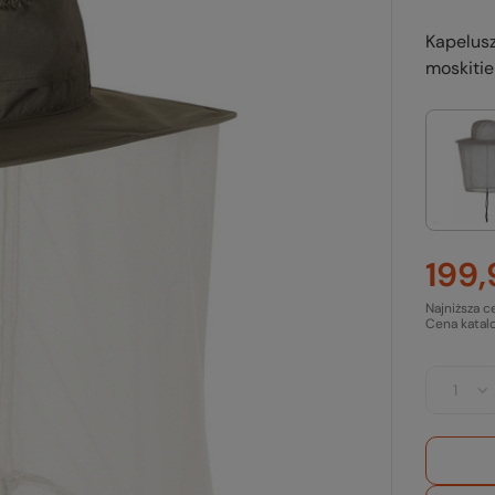
Kapelusz
moskitie
199,
Najniższa c
Cena katal