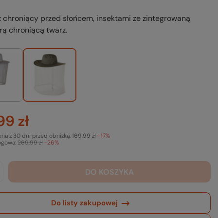
 chroniący przed słońcem, insektami ze zintegrowaną
rą chroniącą twarz.
99 zł
ena z 30 dni przed obniżką:
169,99 zł
+17%
ogowa:
269,99 zł
-26%
DO KOSZYKA
Do listy zakupowej