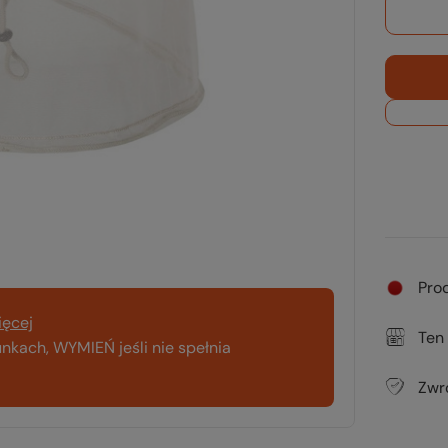
Pro
ięcej
Ten
kach, WYMIEŃ jeśli nie spełnia
Zwr