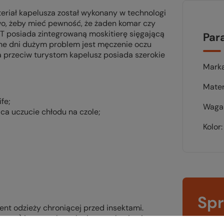
riał kapelusza został wykonany w technologi
wo, żeby mieć pewność, że żaden komar czy
T posiada zintegrowaną moskitierę sięgającą
Par
ne dni dużym problem jest męczenie oczu
 przeciw turystom kapelusz posiada szerokie
Mark
Mater
fe;
Waga 
ca uczucie chłodu na czole;
Kolor
Sp
ent odzieży chroniącej przed insektami.
wsz
yny) jest trwale wpleciona w tkaninę i