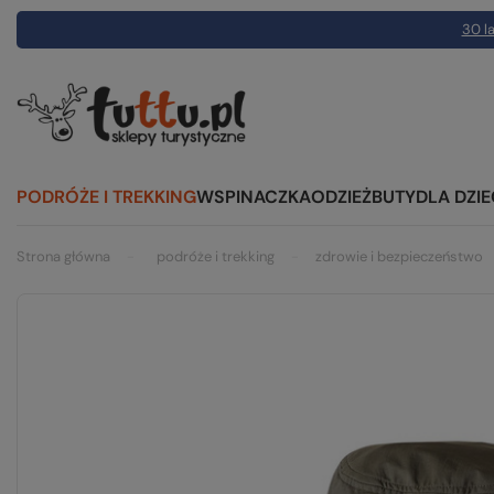
30 la
PODRÓŻE I TREKKING
WSPINACZKA
ODZIEŻ
BUTY
DLA DZIE
Strona główna
podróże i trekking
zdrowie i bezpieczeństwo