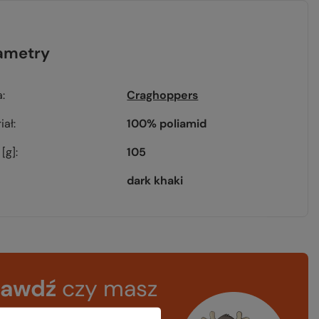
ametry
a
Craghoppers
iał
100% poliamid
[g]
105
dark khaki
rawdź
czy masz
ystko