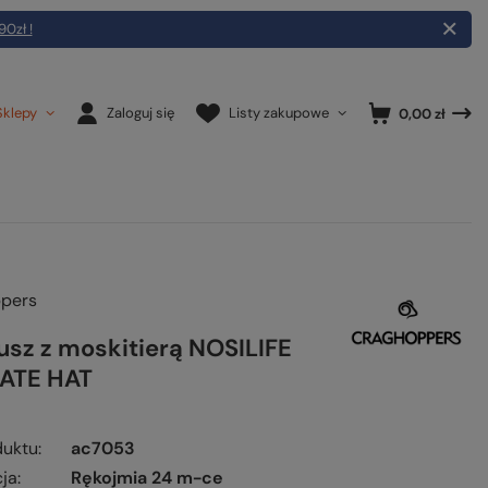
90zł !
Sklepy
Zaloguj się
Listy zakupowe
0,00 zł
pers
usz z moskitierą NOSILIFE
ATE HAT
duktu
ac7053
ja
Rękojmia 24 m-ce