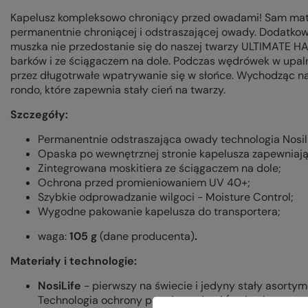
Kapelusz kompleksowo chroniący przed owadami! Sam mate
permanentnie chroniącej i odstraszającej owady. Dodatko
muszka nie przedostanie się do naszej twarzy ULTIMATE HA
barków i ze ściągaczem na dole. Podczas wędrówek w upal
przez długotrwałe wpatrywanie się w słońce. Wychodząc na
rondo, które zapewnia stały cień na twarzy.
Szczegóły:
Permanentnie odstraszająca owady technologia Nosili
Opaska po wewnętrznej stronie kapelusza zapewniają
Zintegrowana moskitiera ze ściągaczem na dole;
Ochrona przed promieniowaniem UV 40+;
Szybkie odprowadzanie wilgoci - Moisture Control;
Wygodne pakowanie kapelusza do transportera;
waga:
105 g
(dane producenta)
.
Materiały i technologie:
NosiLife
- pierwszy na świecie i jedyny stały asortym
Technologia ochrony przed owadami (na bazie permetr