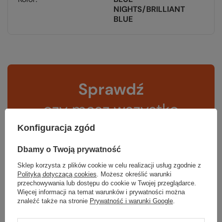
NIGHTS/BRILLIANT
BLUE
Sprawdź
czy masz wszystko
Konfiguracja zgód
TWOJA LISTA SPRZĘTOWA
Dbamy o Twoją prywatność
Sklep korzysta z plików cookie w celu realizacji usług zgodnie z
Polityką dotyczącą cookies
. Możesz określić warunki
przechowywania lub dostępu do cookie w Twojej przeglądarce.
Więcej informacji na temat warunków i prywatności można
znaleźć także na stronie
Prywatność i warunki Google
.
Gwarancja