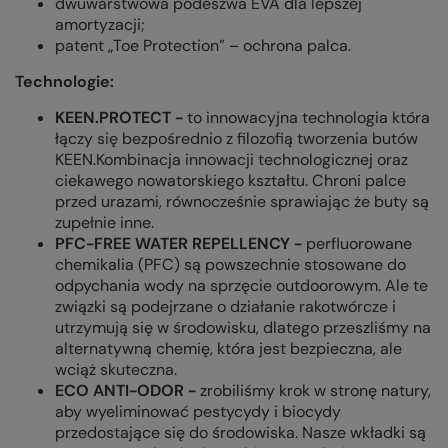
dwuwarstwowa podeszwa EVA dla lepszej
amortyzacji;
patent „Toe Protection” – ochrona palca.
Technologie:
KEEN.PROTECT -
to innowacyjna technologia która
łączy się bezpośrednio z filozofią tworzenia butów
KEEN.Kombinacja innowacji technologicznej oraz
ciekawego nowatorskiego kształtu. Chroni palce
przed urazami, równocześnie sprawiając że buty są
zupełnie inne.
PFC-FREE WATER REPELLENCY -
perfluorowane
chemikalia (PFC) są powszechnie stosowane do
odpychania wody na sprzęcie outdoorowym. Ale te
związki są podejrzane o działanie rakotwórcze i
utrzymują się w środowisku, dlatego przeszliśmy na
alternatywną chemię, która jest bezpieczna, ale
wciąż skuteczna.
ECO ANTI-ODOR -
z
robiliśmy krok w stronę natury,
aby wyeliminować pestycydy i biocydy
przedostające się do środowiska. Nasze wkładki są