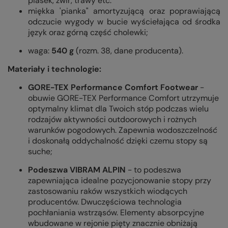
piasek, żwir, trawy etc.
miękka 'pianka" amortyzującą oraz poprawiającą
odczucie wygody w bucie wyściełająca od środka
język oraz górną część cholewki;
waga:
540 g
(rozm. 38, dane producenta).
Materiały i technologie:
GORE-TEX Performance Comfort Footwear
-
obuwie GORE-TEX Performance Comfort utrzymuje
optymalny klimat dla Twoich stóp podczas wielu
rodzajów aktywności outdoorowych i rożnych
warunków pogodowych. Zapewnia wodoszczelność
i doskonałą oddychalność dzięki czemu stopy są
suche;
Podeszwa VIBRAM ALPIN
- to podeszwa
zapewniająca idealne pozycjonowanie stopy przy
zastosowaniu raków wszystkich wiodących
producentów. Dwuczęściowa technologia
pochłaniania wstrząsów. Elementy absorpcyjne
wbudowane w rejonie pięty znacznie obniżają