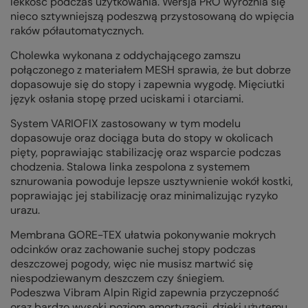
lekkość podczas użytkowania. Wersja PRO wyróżnia się
nieco sztywniejszą podeszwą przystosowaną do wpięcia
raków półautomatycznych.
Cholewka wykonana z oddychającego zamszu
połączonego z materiałem MESH sprawia, że but dobrze
dopasowuje się do stopy i zapewnia wygodę. Mięciutki
język osłania stopę przed uciskami i otarciami.
System VARIOFIX zastosowany w tym modelu
dopasowuje oraz dociąga buta do stopy w okolicach
pięty, poprawiając stabilizację oraz wsparcie podczas
chodzenia. Stalowa linka zespolona z systemem
sznurowania powoduje lepsze usztywnienie wokół kostki,
poprawiając jej stabilizację oraz minimalizując ryzyko
urazu.
Membrana GORE-TEX ułatwia pokonywanie mokrych
odcinków oraz zachowanie suchej stopy podczas
deszczowej pogody, więc nie musisz martwić się
niespodziewanym deszczem czy śniegiem.
Podeszwa Vibram Alpin Rigid zapewnia przyczepność
oraz bardzo wysoki poziom amortyzacji, dzięki użytemu