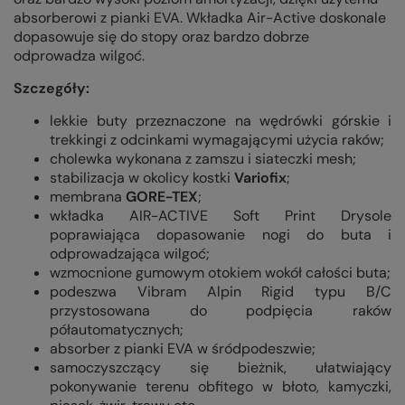
absorberowi z pianki EVA. Wkładka Air-Active doskonale
dopasowuje się do stopy oraz bardzo dobrze
odprowadza wilgoć.
Szczegóły:
lekkie buty przeznaczone na wędrówki górskie i
trekkingi z odcinkami wymagającymi użycia raków;
cholewka wykonana z zamszu i siateczki mesh;
stabilizacja w okolicy kostki
Variofix
;
membrana
GORE-TEX
;
wkładka AIR-ACTIVE Soft Print Drysole
poprawiająca dopasowanie nogi do buta i
odprowadzająca wilgoć;
wzmocnione gumowym otokiem wokół całości buta;
podeszwa Vibram Alpin Rigid typu B/C
przystosowana do podpięcia raków
półautomatycznych;
absorber z pianki EVA w śródpodeszwie;
samoczyszczący się bieżnik, ułatwiający
pokonywanie terenu obfitego w błoto, kamyczki,