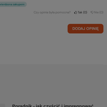
wierdzona zakupem
Czy opinia była pomocna?
Tak
0
Nie
0
DODAJ OPINIĘ
Poradnik - jak czyścić i impregnować