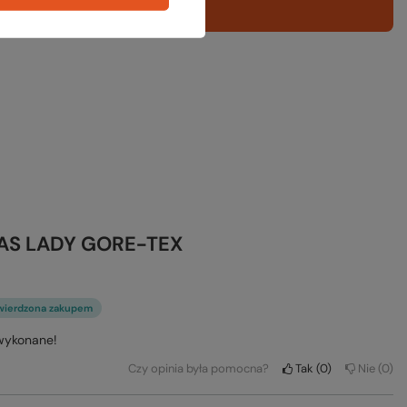
SAS LADY GORE-TEX
wierdzona zakupem
 wykonane!
Czy opinia była pomocna?
Tak
0
Nie
0