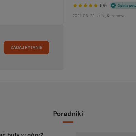
5/5
Opinia pot
2021-03-22
Julia, Koronowo
ZADAJ PYTANIE
Poradniki
ać buty w góry?