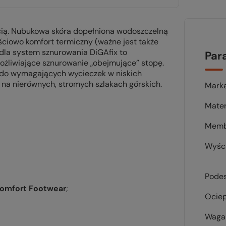
ścią. Nubukowa skóra dopełniona wodoszczelną
iowo komfort termiczny (ważne jest także
dla system sznurowania DiGAfix to
Par
ożliwiające sznurowanie „obejmujące” stopę.
t do wymagających wycieczek w niskich
 na nierównych, stromych szlakach górskich.
Mark
Mater
Memb
Wyśc
Pode
omfort Footwear
;
Ociep
Waga 