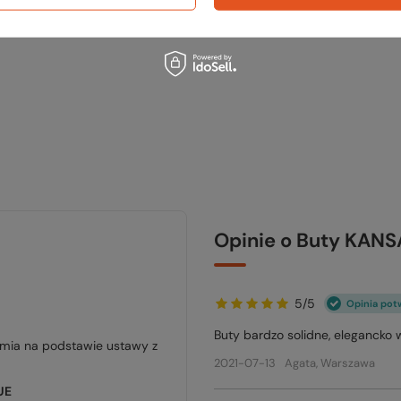
Opinie o Buty KAN
5/5
Opinia pot
Buty bardzo solidne, elegancko
jmia na podstawie ustawy z
2021-07-13
Agata, Warszawa
UE