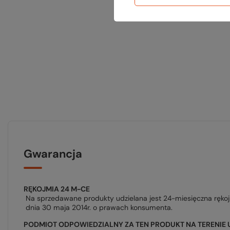
Gwarancja
RĘKOJMIA 24 M-CE
Na sprzedawane produkty udzielana jest 24-miesięczna ręko
dnia 30 maja 2014r. o prawach konsumenta.
PODMIOT ODPOWIEDZIALNY ZA TEN PRODUKT NA TERENIE 