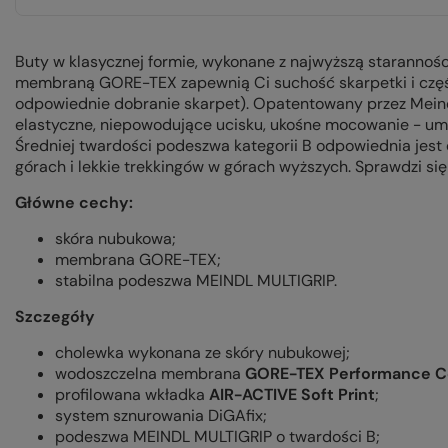
Buty w klasycznej formie, wykonane z najwyższą staranno
membraną GORE-TEX zapewnią Ci suchość skarpetki i częśc
odpowiednie dobranie skarpet). Opatentowany przez Mein
elastyczne, niepowodujące ucisku, ukośne mocowanie - um
Średniej twardości podeszwa kategorii B odpowiednia jes
górach i lekkie trekkingów w górach wyższych. Sprawdzi się
Główne cechy:
skóra nubukowa;
membrana GORE-TEX;
stabilna podeszwa MEINDL MULTIGRIP.
Szczegóły
cholewka wykonana ze skóry nubukowej;
wodoszczelna membrana
GORE-TEX Performance C
profilowana wkładka
AIR-ACTIVE Soft Print
;
system sznurowania DiGAfix;
podeszwa MEINDL MULTIGRIP o twardości B;