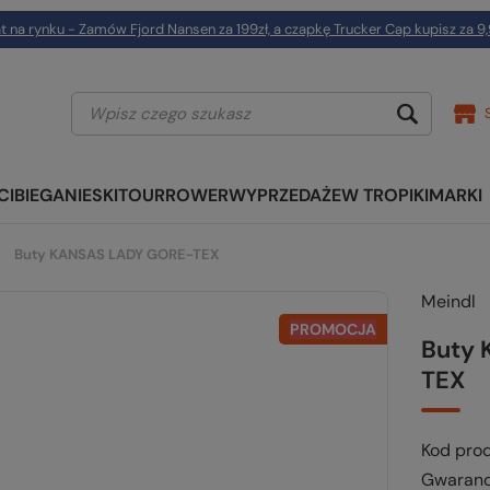
t na rynku - Zamów Fjord Nansen za 199zł, a czapkę Trucker Cap kupisz za 9,
CI
BIEGANIE
SKITOUR
ROWER
WYPRZEDAŻE
W TROPIKI
MARKI
Buty KANSAS LADY GORE-TEX
Meindl
PROMOCJA
Buty
TEX
Kod pro
Gwaranc