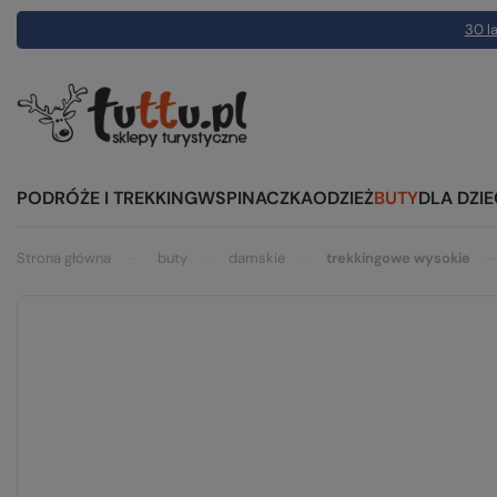
30 la
PODRÓŻE I TREKKING
WSPINACZKA
ODZIEŻ
BUTY
DLA DZIE
Strona główna
buty
damskie
trekkingowe wysokie