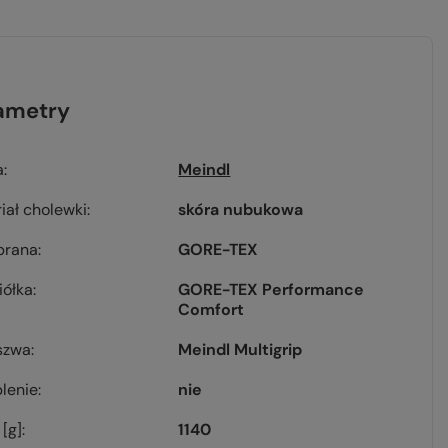
ametry
a
Meindl
iał cholewki
skóra nubukowa
rana
GORE-TEX
iółka
GORE-TEX Performance
Comfort
szwa
Meindl Multigrip
lenie
nie
[g]
1140