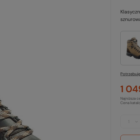
Klasycz
sznurowa
Potrzebuje
1 04
Najniższa c
Cena katal