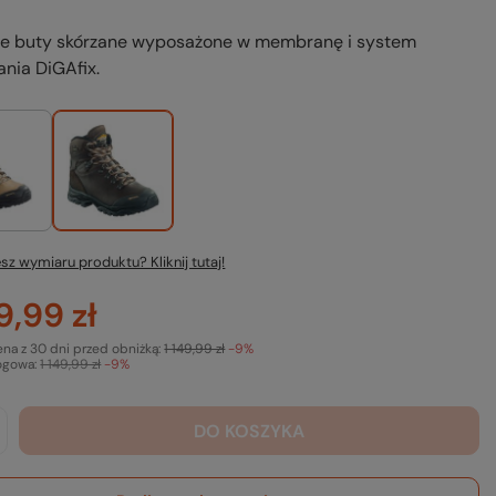
ne buty skórzane wyposażone w membranę i system
nia DiGAfix.
sz wymiaru produktu? Kliknij tutaj!
9,99 zł
ena z 30 dni przed obniżką:
1 149,99 zł
-9%
ogowa:
1 149,99 zł
-9%
DO KOSZYKA