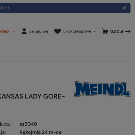
90zł !
Sklepy
Zaloguj się
Listy zakupowe
0,00 zł
 KANSAS LADY GORE-
duktu
ss5040
ja
Rękojmia 24 m-ce