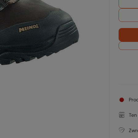
Pro
Ten
Zwr