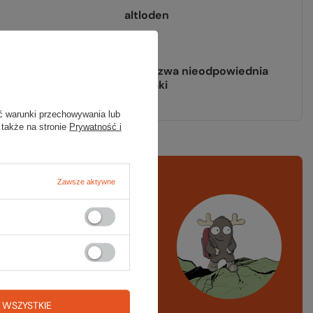
altloden
ze kopyto
nie
asujących raków
podeszwa nieodpowiednia
pod raki
ć warunki przechowywania lub
 także na stronie
Prywatność i
rawdź
czy masz
Zawsze aktywne
ystko
azd w góry, kajak,
ng, narty
A LISTA SPRZĘTOWA
 WSZYSTKIE