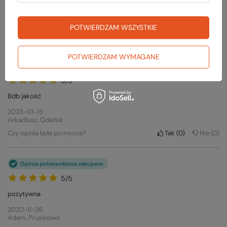
2023-01-15
Arkadiusz, Gdańsk
POTWIERDZAM WSZYSTKIE
Czy opinia była pomocna?
Tak
0
Nie
0
POTWIERDZAM WYMAGANE
Opinia potwierdzona zakupem
5/5
Bdb jakość
2023-01-15
Arkadiusz, Gdańsk
Czy opinia była pomocna?
Tak
0
Nie
0
Opinia potwierdzona zakupem
5/5
pozytywna
2020-11-26
Adam, Prusinowo