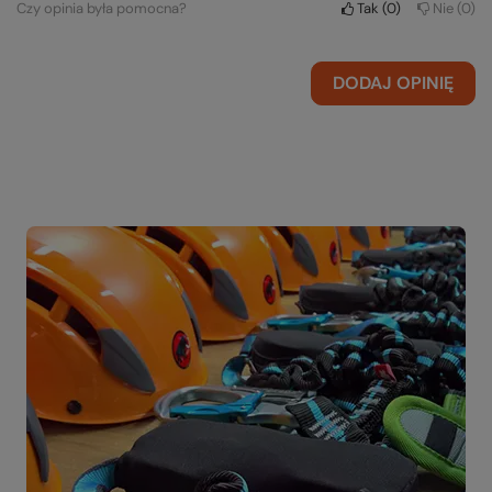
Czy opinia była pomocna?
Tak
0
Nie
0
DODAJ OPINIĘ