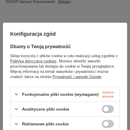
SZANTI Dariusz Staniszewski
Więcej
Potrzebujesz pomocy? Masz pytania?
Konfiguracja zgód
Zadaj pytanie a my odpowiemy niezwłocznie, najciekawsze pytania i
odpowiedzi publikując dla innych.
Dbamy o Twoją prywatność
Sklep korzysta z plików cookie w celu realizacji usług zgodnie z
ZADAJ PYTANIE
Polityką dotyczącą cookies
. Możesz określić warunki
przechowywania lub dostępu do cookie w Twojej przeglądarce.
Więcej informacji na temat warunków i prywatności można
znaleźć także na stronie
Prywatność i warunki Google
.
Opinie o Przelotka 40 mm
Zawsze
Funkcjonalne pliki cookie (wymagane)
aktywne
Analityczne pliki cookie
Opinia potwierdzona zakupem
5/5
Reklamowe pliki cookie
Bdb jakość