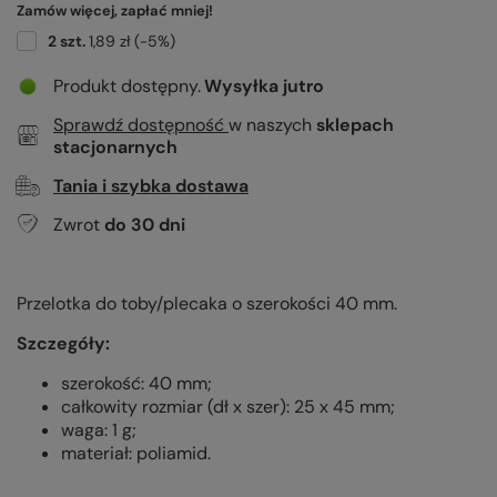
Zamów więcej, zapłać mniej!
2
szt.
1,89 zł
(-
5
%)
Produkt dostępny
Wysyłka
jutro
Sprawdź dostępność
w naszych
sklepach
stacjonarnych
Tania i szybka dostawa
Zwrot
do
30
dni
Przelotka do toby/plecaka o szerokości 40 mm.
Szczegóły:
szerokość: 40 mm;
całkowity rozmiar (dł x szer): 25 x 45 mm;
waga: 1 g;
materiał: poliamid.