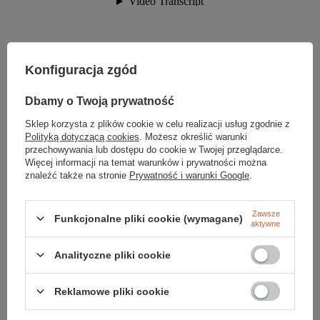
Konfiguracja zgód
Parametry
Dbamy o Twoją prywatność
Sklep korzysta z plików cookie w celu realizacji usług zgodnie z
Marka
Rab
Polityką dotyczącą cookies
. Możesz określić warunki
przechowywania lub dostępu do cookie w Twojej przeglądarce.
Materiał
84% nylon
16% elastan
Więcej informacji na temat warunków i prywatności można
Matrix 3 Layer
znaleźć także na stronie
Prywatność i warunki Google
.
Membrana
nie
Zawsze
Funkcjonalne pliki cookie (wymagane)
aktywne
Ilość kieszeni
3
Analityczne pliki cookie
Kaptur
nie
Kolor
black
Reklamowe pliki cookie