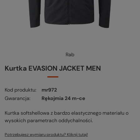
Rab
KUP-SPRAWDŹ-WYMIEŃ
-
czytaj więcej
Kurtka EVASION JACKET MEN
Kod produktu
mr972
Gwarancja
Rękojmia 24 m-ce
Kurtka softshellowa z bardzo elastycznego materiału o
wysokich parametrach oddychalności.
Potrzebujesz wymiaru produktu? Kliknij tutaj!