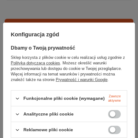
Sprawdź
Konfiguracja zgód
czy masz wszystko
Dbamy o Twoją prywatność
Sklep korzysta z plików cookie w celu realizacji usług zgodnie z
TWOJA LISTA SPRZĘTOWA
Polityką dotyczącą cookies
. Możesz określić warunki
przechowywania lub dostępu do cookie w Twojej przeglądarce.
Więcej informacji na temat warunków i prywatności można
znaleźć także na stronie
Prywatność i warunki Google
.
Zawsze
Funkcjonalne pliki cookie (wymagane)
aktywne
Gwarancja
Analityczne pliki cookie
RĘKOJMIA 24 M-CE
Reklamowe pliki cookie
Na sprzedawane produkty udzielana jest 24-miesięczna rękojmia na
podstawie ustawy z dnia 30 maja 2014r. o prawach konsumenta.