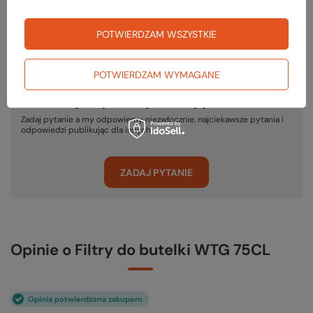
PODMIOT ODPOWIEDZIALNY ZA TEN PRODUKT NA TERENIE UE
POTWIERDZAM WSZYSTKIE
B.A.M.M. – B.Micewski, A.Marcinkowska-Micewska S.C.
Więcej
POTWIERDZAM WYMAGANE
Potrzebujesz pomocy? Masz pytania?
Zadaj pytanie a my odpowiemy niezwłocznie, najciekawsze pytania i
odpowiedzi publikując dla innych.
ZADAJ PYTANIE
Opinie o Filtry do butelki WTG 75CL
Opinia potwierdzona zakupem