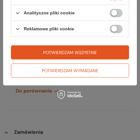
Analityczne pliki cookie
Reklamowe pliki cookie
Water-to-Go
Butelka z filtrem ACTIVE
100CL
POTWIERDZAM WSZYSTKIE
199,99 zł
Najniższa cena:
209,99 zł
-4%
Cena katalogowa:
209,99 zł
-5%
POTWIERDZAM WYMAGANE
1 L
Do porównania
Zamówienia