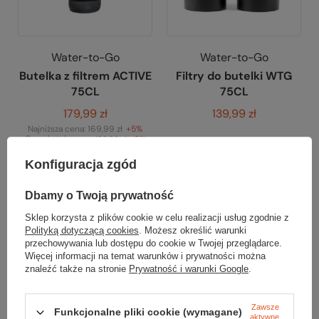
Water-to-Go
Water-to-Go
Butelka z filtrem ACTIVE
Filtry do butelki WTG
75CL
75CL
179,99 zł
139,99 zł
Najniższa cena:
169,99 zł
+5%
Cena katalogowa:
189,99 zł
-5%
Do porównania
Konfiguracja zgód
0.75 L
Do porównania
Dbamy o Twoją prywatność
Sklep korzysta z plików cookie w celu realizacji usług zgodnie z
Polityką dotyczącą cookies
. Możesz określić warunki
Promocja
przechowywania lub dostępu do cookie w Twojej przeglądarce.
Więcej informacji na temat warunków i prywatności można
znaleźć także na stronie
Prywatność i warunki Google
.
Zawsze
Funkcjonalne pliki cookie (wymagane)
aktywne