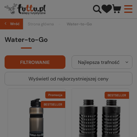
Wróć
Strona główna
Water-to-Go
Water-to-Go
Najlepsza trafność
FILTROWANIE
Wyświetl od najkorzystniejszej ceny
Promocja
BESTSELLER
BESTSELLER