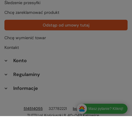
Śledzenie przesyłki
Chcę zareklamować produkt
Odstąp od umowy tutaj
Chcę wymienić towar
Kontakt
Konto
Regulaminy
Informacje
514514055
327782221
bok@tuttu.pl
Masz pytanie? Kliknij!
TUTTU.pl
,
Kościuszki 8
,
40-049
Katowice