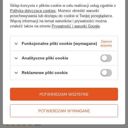
5/5
Sklep korzysta z plików cookie w celu realizacji usług zgodnie z
Polityką dotyczącą cookies
. Możesz określić warunki
Super są, dosć długo mi służyły, za chwilę wyruszą ze mną na kolejną
przechowywania lub dostępu do cookie w Twojej przeglądarce.
wyprawę górską razem z kijkami oczywiście:-)
Więcej informacji na temat warunków i prywatności można
znaleźć także na stronie
Prywatność i warunki Google
.
2024-07-02
Patrycja, Wołomin
Czy opinia była pomocna?
Tak
0
Nie
0
Zawsze
Funkcjonalne pliki cookie (wymagane)
aktywne
Opinia potwierdzona zakupem
Analityczne pliki cookie
5/5
Reklamowe pliki cookie
Świetna sprawa gdy lubisz słuchać gór, a nie stukania kijków ;)
Polecam!
2024-01-02
Krzysztof, Kwidzyn
POTWIERDZAM WSZYSTKIE
Czy opinia była pomocna?
Tak
0
Nie
0
POTWIERDZAM WYMAGANE
Opinia potwierdzona zakupem
5/5