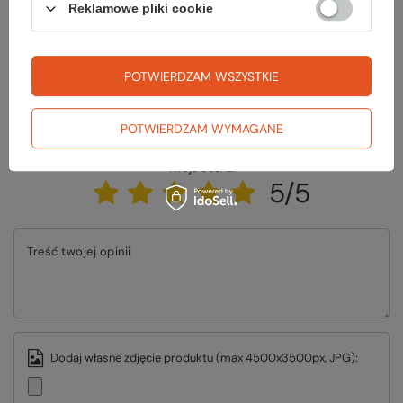
Reklamowe pliki cookie
ZADAJ PYTANIE
POTWIERDZAM WSZYSTKIE
Napisz swoją opinię
POTWIERDZAM WYMAGANE
Twoja ocena:
5/5
Treść twojej opinii
Dodaj własne zdjęcie produktu (max 4500x3500px, JPG):