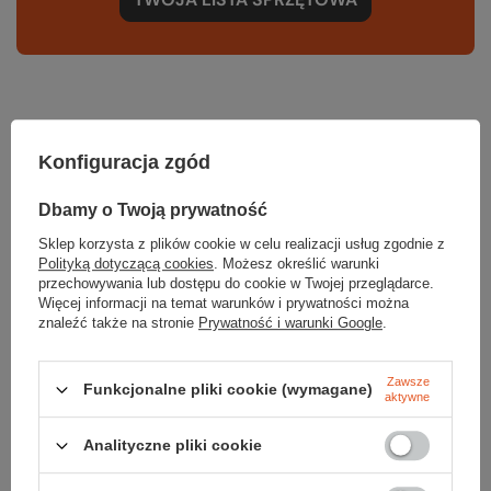
Gwarancja
Konfiguracja zgód
Dbamy o Twoją prywatność
RĘKOJMIA 24 M-CE
Sklep korzysta z plików cookie w celu realizacji usług zgodnie z
Na sprzedawane produkty udzielana jest 24-miesięczna rękojmia na
Polityką dotyczącą cookies
. Możesz określić warunki
podstawie ustawy z dnia 30 maja 2014r. o prawach konsumenta.
przechowywania lub dostępu do cookie w Twojej przeglądarce.
PODMIOT ODPOWIEDZIALNY ZA TEN PRODUKT NA TERENIE UE
Więcej informacji na temat warunków i prywatności można
SZANTI Dariusz Staniszewski
Więcej
znaleźć także na stronie
Prywatność i warunki Google
.
Zawsze
Funkcjonalne pliki cookie (wymagane)
aktywne
Potrzebujesz pomocy? Masz pytania?
Analityczne pliki cookie
Zadaj pytanie a my odpowiemy niezwłocznie, najciekawsze pytania i
odpowiedzi publikując dla innych.