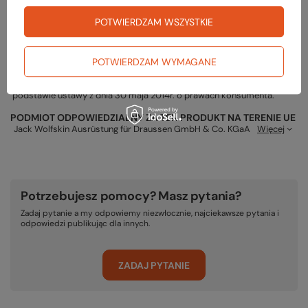
POTWIERDZAM WSZYSTKIE
Gwarancja
POTWIERDZAM WYMAGANE
RĘKOJMIA 24 M-CE
Na sprzedawane produkty udzielana jest 24-miesięczna rękojmia na
podstawie ustawy z dnia 30 maja 2014r. o prawach konsumenta.
PODMIOT ODPOWIEDZIALNY ZA TEN PRODUKT NA TERENIE UE
Jack Wolfskin Ausrüstung für Draussen GmbH & Co. KGaA
Więcej
Potrzebujesz pomocy? Masz pytania?
Zadaj pytanie a my odpowiemy niezwłocznie, najciekawsze pytania i
odpowiedzi publikując dla innych.
ZADAJ PYTANIE