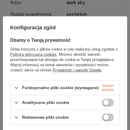
Kolor
dark sky
Rodzaj wypełnienia
syntetyk
Makksymalna szerokość
40
Konfiguracja zgód
taśmy
Dbamy o Twoją prywatność
Sklep korzysta z plików cookie w celu realizacji usług zgodnie z
Polityką dotyczącą cookies
. Możesz określić warunki
przechowywania lub dostępu do cookie w Twojej przeglądarce.
Więcej informacji na temat warunków i prywatności można
Sprawdź
znaleźć także na stronie
Prywatność i warunki Google
.
czy masz wszystko
Zawsze
Funkcjonalne pliki cookie (wymagane)
aktywne
TWOJA LISTA SPRZĘTOWA
Analityczne pliki cookie
Reklamowe pliki cookie