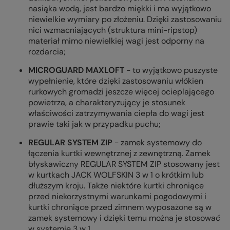
nasiąka wodą, jest bardzo miękki i ma wyjątkowo
niewielkie wymiary po złożeniu. Dzięki zastosowaniu
nici wzmacniających (struktura mini-ripstop)
materiał mimo niewielkiej wagi jest odporny na
rozdarcia;
MICROGUARD MAXLOFT
- to wyjątkowo puszyste
wypełnienie, które dzięki zastosowaniu włókien
rurkowych gromadzi jeszcze więcej ocieplającego
powietrza, a charakteryzujący je stosunek
właściwości zatrzymywania ciepła do wagi jest
prawie taki jak w przypadku puchu;
REGULAR SYSTEM ZIP
- zamek systemowy do
łączenia kurtki wewnętrznej z zewnętrzną. Zamek
błyskawiczny REGULAR SYSTEM ZIP stosowany jest
w kurtkach JACK WOLFSKIN 3 w 1 o krótkim lub
dłuższym kroju. Także niektóre kurtki chroniące
przed niekorzystnymi warunkami pogodowymi i
kurtki chroniące przed zimnem wyposażone są w
zamek systemowy i dzięki temu można je stosować
w systemie 3 w 1.