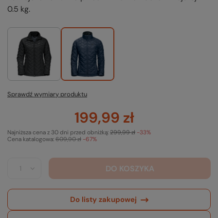
0.5 kg.
Sprawdź wymiary produktu
199,99 zł
Najniższa cena z 30 dni przed obniżką:
299,99 zł
-33%
Cena katalogowa:
609,90 zł
-67%
DO KOSZYKA
Do listy zakupowej