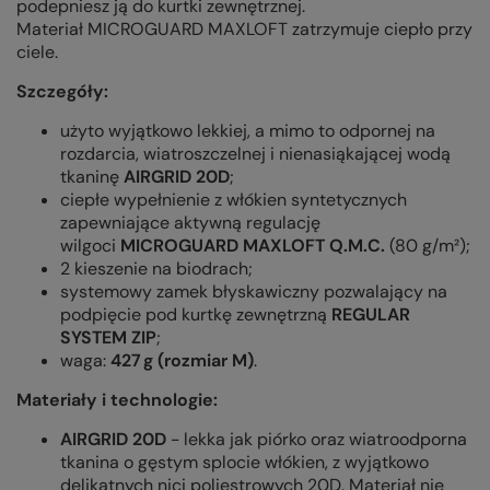
podepniesz ją do kurtki zewnętrznej.
Materiał MICROGUARD MAXLOFT zatrzymuje ciepło przy
ciele.
Szczegóły:
użyto wyjątkowo lekkiej, a mimo to odpornej na
rozdarcia, wiatroszczelnej i nienasiąkającej wodą
tkaninę
AIRGRID 20D
;
ciepłe wypełnienie z włókien syntetycznych
zapewniające aktywną regulację
wilgoci
MICROGUARD MAXLOFT Q.M.C.
(80 g/m²);
2 kieszenie na biodrach;
systemowy zamek błyskawiczny pozwalający na
podpięcie pod kurtkę zewnętrzną
REGULAR
SYSTEM ZIP
;
waga:
427 g (rozmiar M)
.
Materiały i technologie:
AIRGRID 20D
- lekka jak piórko oraz wiatroodporna
tkanina o gęstym splocie włókien, z wyjątkowo
delikatnych nici poliestrowych 20D. Materiał nie