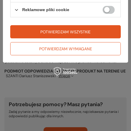
Reklamowe pliki cookie
Gwarancja
POTWIERDZAM WSZYSTKIE
POTWIERDZAM WYMAGANE
RĘKOJMIA 24 M-CE
Na sprzedawane produkty udzielana jest 24-miesięczna rękojmia na
podstawie ustawy z dnia 30 maja 2014r. o prawach konsumenta.
PODMIOT ODPOWIEDZIALNY ZA TEN PRODUKT NA TERENIE UE
SZANTI Dariusz Staniszewski
Więcej
Potrzebujesz pomocy? Masz pytania?
Zadaj pytanie a my odpowiemy niezwłocznie, najciekawsze pytania i
odpowiedzi publikując dla innych.