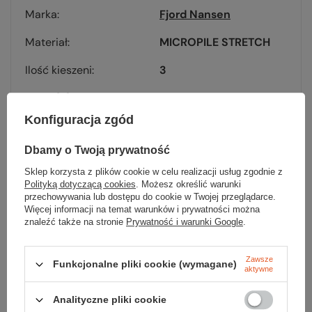
Marka
Fjord Nansen
Materiał
MICROPILE STRETCH
Ilość kieszeni
3
Waga [g]
390
Konfiguracja zgód
Kolor
navy melange
Dbamy o Twoją prywatność
Sklep korzysta z plików cookie w celu realizacji usług zgodnie z
Polityką dotyczącą cookies
. Możesz określić warunki
przechowywania lub dostępu do cookie w Twojej przeglądarce.
Więcej informacji na temat warunków i prywatności można
Sprawdź
znaleźć także na stronie
Prywatność i warunki Google
.
czy masz wszystko
Zawsze
Funkcjonalne pliki cookie (wymagane)
aktywne
TWOJA LISTA SPRZĘTOWA
Analityczne pliki cookie