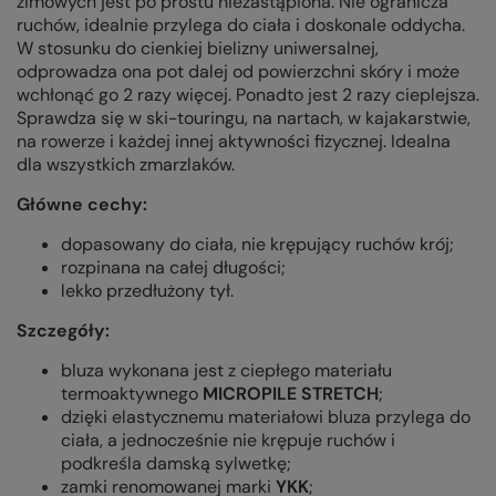
zimowych jest po prostu niezastąpiona. Nie ogranicza
ruchów, idealnie przylega do ciała i doskonale oddycha.
W stosunku do cienkiej bielizny uniwersalnej,
odprowadza ona pot dalej od powierzchni skóry i może
wchłonąć go 2 razy więcej. Ponadto jest 2 razy cieplejsza.
Sprawdza się w ski-touringu, na nartach, w kajakarstwie,
na rowerze i każdej innej aktywności fizycznej. Idealna
dla wszystkich zmarzlaków.
Główne cechy:
dopasowany do ciała, nie krępujący ruchów krój;
rozpinana na całej długości;
lekko przedłużony tył.
Szczegóły:
bluza wykonana jest z ciepłego materiału
termoaktywnego
MICROPILE STRETCH
;
dzięki elastycznemu materiałowi bluza przylega do
ciała, a jednocześnie nie krępuje ruchów i
podkreśla damską sylwetkę;
zamki renomowanej marki
YKK
;