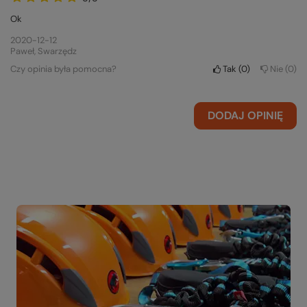
Ok
2020-12-12
Paweł, Swarzędz
Czy opinia była pomocna?
Tak
0
Nie
0
DODAJ OPINIĘ