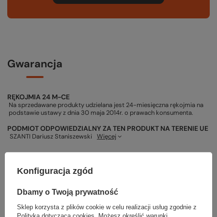
Gwarancja
RĘKOJMIA 24 M-CE
Na sprzedawane produkty udzielana jest 24-miesięczna rękojmia na
podstawie ustawy z dnia 30 maja 2014r. o prawach konsumenta.
PODMIOT ODPOWIEDZIALNY ZA TEN PRODUKT NA TERENIE UE
SZANTI Dariusz Staniszewski
Więcej
Konfiguracja zgód
Potrzebujesz pomocy? Masz pytania?
Dbamy o Twoją prywatność
Zadaj pytanie a my odpowiemy niezwłocznie, najciekawsze pytania i
odpowiedzi publikując dla innych.
Sklep korzysta z plików cookie w celu realizacji usług zgodnie z
Polityką dotyczącą cookies
. Możesz określić warunki