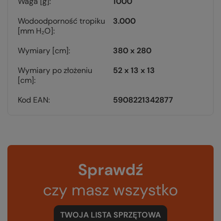
Waga [g]
1000
Wodoodporność tropiku
3.000
[mm H₂O]
Wymiary [cm]
380 x 280
Wymiary po złożeniu
52 x 13 x 13
[cm]
Kod EAN
5908221342877
Sprawdź
czy masz wszystko
TWOJA LISTA SPRZĘTOWA