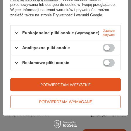
przechowywania lub dostępu do cookie w Twojej przeglądarce.
ZADAJ PYTANIE
Więcej informacji na temat warunków i prywatności można
znaleźć także na stronie
Prywatność i warunki Google
.
Zawsze
Funkcjonalne pliki cookie (wymagane)
aktywne
Opinie o Zadaszenie ORK II
Analityczne pliki cookie
Reklamowe pliki cookie
Opinia potwierdzona zakupem
5/5
Zalety: - lekki, - duża liczba taśm mocujących, - miły dodatek w formie
linek i szpilek mocujących, - dodatkowe wzmocnienia w
POTWIERDZAM WSZYSTKIE
newralgicznych miejscach, Przetestowany w warunkach deszczowych
Polecam :)
POTWIERDZAM WYMAGANE
2021-05-31
Łukasz, Jasło
Czy opinia była pomocna?
Tak
4
Nie
0