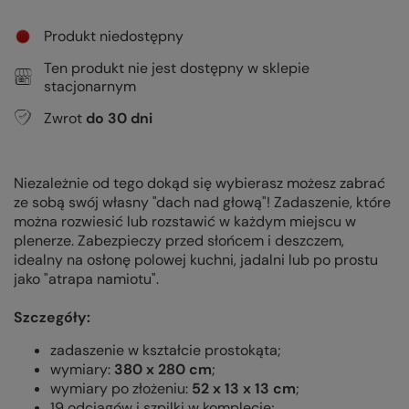
Produkt niedostępny
Ten produkt nie jest dostępny w sklepie
stacjonarnym
Zwrot
do
30
dni
Niezależnie od tego dokąd się wybierasz możesz zabrać
ze sobą swój własny "dach nad głową"! Zadaszenie, które
można rozwiesić lub rozstawić w każdym miejscu w
plenerze. Zabezpieczy przed słońcem i deszczem,
idealny na osłonę polowej kuchni, jadalni lub po prostu
jako "atrapa namiotu".
Szczegóły:
zadaszenie w kształcie prostokąta;
wymiary:
380 x 280 cm
;
wymiary po złożeniu:
52 x 13 x 13 cm
;
19 odciągów i szpilki w komplecie;