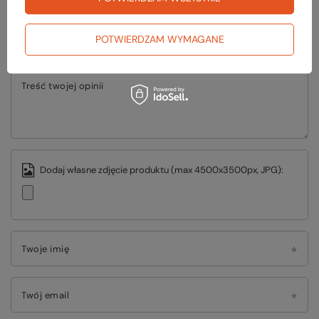
Twoja ocena:
5/5
POTWIERDZAM WYMAGANE
Treść twojej opinii
Dodaj własne zdjęcie produktu (max 4500x3500px, JPG):
Twoje imię
Twój email