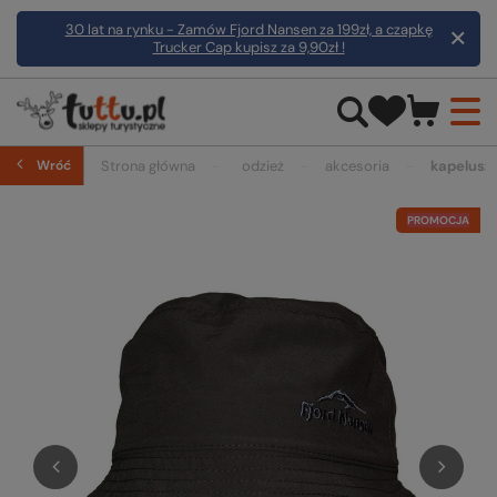
30 lat na rynku - Zamów Fjord Nansen za 199zł, a czapkę
Trucker Cap kupisz za 9,90zł !
Wróć
Strona główna
odzież
akcesoria
kapelusz
PROMOCJA