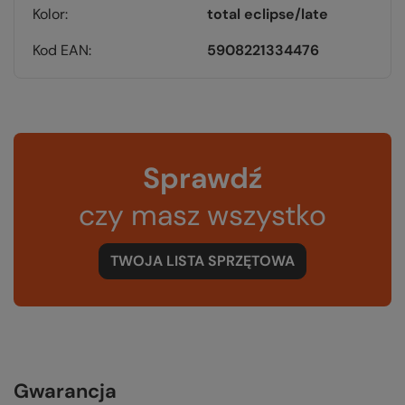
Kolor
total eclipse/late
Kod EAN
5908221334476
Sprawdź
czy masz wszystko
TWOJA LISTA SPRZĘTOWA
Gwarancja