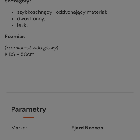
Szczegóły:
szybkoschnący i oddychający materiał;
dwustronny;
lekki.
Rozmiar
:
(
rozmiar-obwód głowy
)
KIDS – 50cm
Parametry
Marka
Fjord Nansen