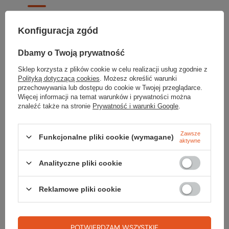
RĘKOJMIA 24 M-CE
Konfiguracja zgód
Na sprzedawane produkty udzielana jest 24-miesięczna rękojmia na
podstawie ustawy z dnia 30 maja 2014r. o prawach konsumenta.
Dbamy o Twoją prywatność
PODMIOT ODPOWIEDZIALNY ZA TEN PRODUKT NA TERENIE UE
SZANTI Dariusz Staniszewski
Więcej
Sklep korzysta z plików cookie w celu realizacji usług zgodnie z
Polityką dotyczącą cookies
. Możesz określić warunki
przechowywania lub dostępu do cookie w Twojej przeglądarce.
Więcej informacji na temat warunków i prywatności można
znaleźć także na stronie
Prywatność i warunki Google
.
Potrzebujesz pomocy? Masz pytania?
Zadaj pytanie a my odpowiemy niezwłocznie, najciekawsze pytania i
Zawsze
Funkcjonalne pliki cookie (wymagane)
odpowiedzi publikując dla innych.
aktywne
Analityczne pliki cookie
ZADAJ PYTANIE
Reklamowe pliki cookie
Napisz swoją opinię
POTWIERDZAM WSZYSTKIE