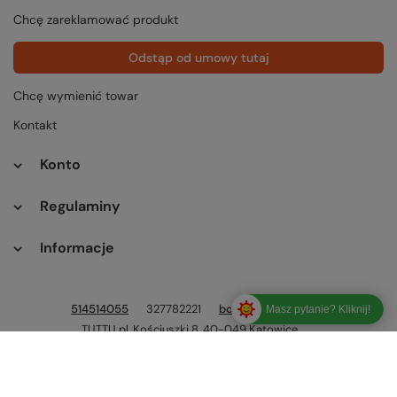
Chcę zareklamować produkt
Odstąp od umowy tutaj
Chcę wymienić towar
Kontakt
Konto
Regulaminy
Informacje
514514055
327782221
bok@tuttu.pl
Masz pytanie? Kliknij!
TUTTU.pl
,
Kościuszki 8
,
40-049
Katowice