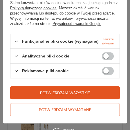
Sklep korzysta z plików cookie w celu realizacji usług zgodnie z
Polityką dotyczącą cookies
. Możesz określić warunki
przechowywania lub dostępu do cookie w Twojej przeglądarce.
Więcej informacji na temat warunków i prywatności można
znaleźć także na stronie
Prywatność i warunki Google
.
YY Vertical
YY Vertical
Zawsze
Funkcjonalne pliki cookie (wymagane)
aktywne
Chwytotablica
Guma do ćwiczeń
VERTICALBOARD LIGHT
palców ALIEN
Analityczne pliki cookie
299,99 zł
29,99 zł
Reklamowe pliki cookie
Do porównania
Do porównania
Promocja
NOWOŚĆ
POTWIERDZAM WSZYSTKIE
POTWIERDZAM WYMAGANE