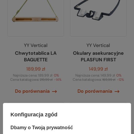
YY Vertical
YY Vertical
Chwytotablica LA
Okulary asekuracyjne
BAGUETTE
PLASFUN FIRST
189,99 zł
149,99 zł
Najniższa cena:
189,99 zł
0%
Najniższa cena:
149,99 zł
0%
Cena katalogowa:
Cena katalogowa:
219,99 zł
-14%
169,99 zł
-12%
Do porównania
Do porównania
Konfiguracja zgód
Dbamy o Twoją prywatność