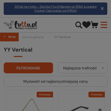
30 lat na rynku - Zamów Fjord Nansen za 199zł, a czapkę
Trucker Cap kupisz za 9,90zł !
Wróć
Strona główna
YY Vertical
YY Vertical
Najlepsza trafność
FILTROWANIE
Wyświetl od najkorzystniejszej ceny
Promocja
Promocja