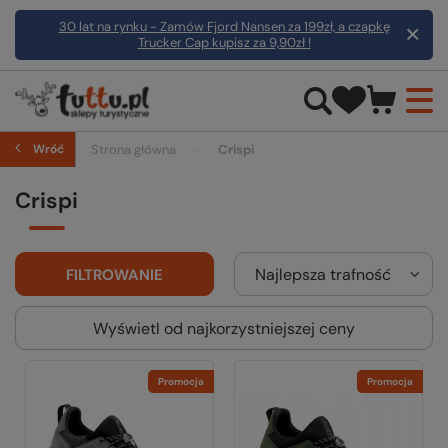
30 lat na rynku - Zamów Fjord Nansen za 199zł, a czapkę
Trucker Cap kupisz za 9,90zł !
Wróć
Strona główna
Crispi
Crispi
Najlepsza trafność
FILTROWANIE
Wyświetl od najkorzystniejszej ceny
Promocja
Promocja