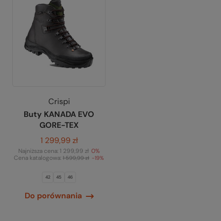
Crispi
Buty KANADA EVO
GORE-TEX
1 299,99 zł
Najniższa cena:
1 299,99 zł
0%
Cena katalogowa:
1 599,99 zł
-19%
42
45
46
Do porównania