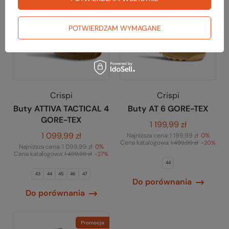
POTWIERDZAM WYMAGANE
Crispi
Crispi
Buty ATTIVA TACTICAL 4
Buty AT 6 GORE-TEX
GORE-TEX
1 199,99 zł
1 099,99 zł
Najniższa cena:
1 199,99 zł
0%
Cena katalogowa:
1 499,99 zł
-20%
Najniższa cena:
1 099,99 zł
0%
Cena katalogowa:
1 499,99 zł
-27%
44
43
44
45
46
47
Do porównania
Do porównania
Promocja