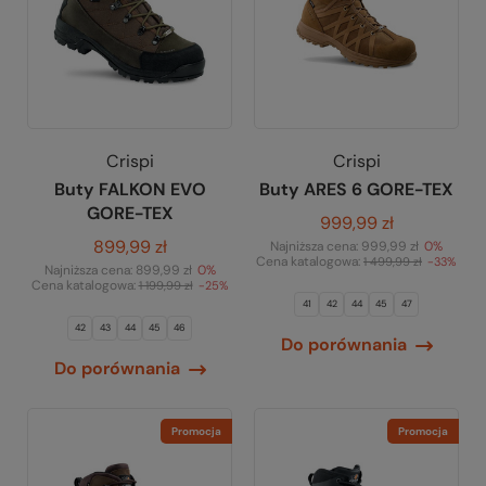
Crispi
Crispi
Buty FALKON EVO
Buty ARES 6 GORE-TEX
GORE-TEX
999,99 zł
899,99 zł
Najniższa cena:
999,99 zł
0%
Cena katalogowa:
1 499,99 zł
-33%
Najniższa cena:
899,99 zł
0%
Cena katalogowa:
1 199,99 zł
-25%
41
42
44
45
47
42
43
44
45
46
Do porównania
Do porównania
Promocja
Promocja