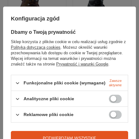
Konfiguracja zgód
Dbamy o Twoją prywatność
Sklep korzysta z plików cookie w celu realizacji usług zgodnie z
Polityką dotyczącą cookies
. Możesz określić warunki
Crispi
Crispi
przechowywania lub dostępu do cookie w Twojej przeglądarce.
Więcej informacji na temat warunków i prywatności można
Buty HEIO TINDE GORE-
Buty ARES 6 GORE-TEX
znaleźć także na stronie
Prywatność i warunki Google
.
TEX
999,99 zł
1 049,99 zł
Najniższa cena:
999,99 zł
0%
Cena katalogowa:
1 499,99 zł
-33%
Zawsze
Funkcjonalne pliki cookie (wymagane)
Najniższa cena:
949,99 zł
+10%
aktywne
Cena katalogowa:
1 299,99 zł
-19%
41
43
46
47
Analityczne pliki cookie
43
45
46
Do porównania
Do porównania
Reklamowe pliki cookie
Promocja
Promocja
POTWIERDZAM WSZYSTKIE