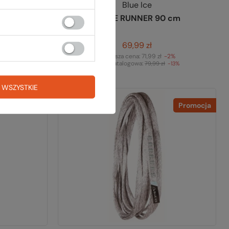
Blue Ice
Taśma ALPINE RUNNER 90 cm
69,99 zł
-9%
Najniższa cena:
71,99 zł
-2%
Cena katalogowa:
-22%
79,99 zł
-13%
 WSZYSTKIE
Promocja
Promocja