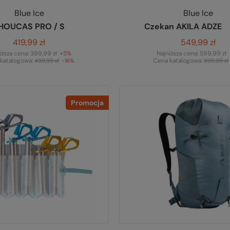
Blue Ice
Blue Ice
HOUCAS PRO / S
Czekan AKILA ADZE
419,99 zł
549,99 zł
iższa cena:
399,99 zł
+5%
Najniższa cena:
599,99 zł
katalogowa:
Cena katalogowa:
499,99 zł
-16%
699,99 zł
Promocja