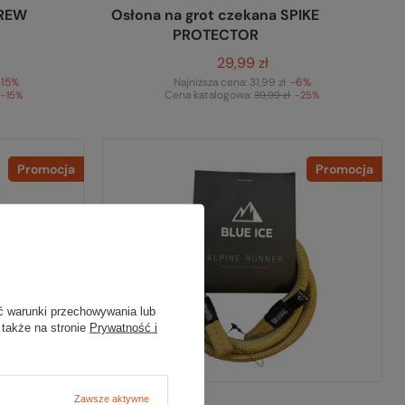
CREW
Osłona na grot czekana SPIKE
PROTECTOR
29,99 zł
-15%
Najniższa cena:
31,99 zł
-6%
Cena katalogowa:
-15%
39,99 zł
-25%
Promocja
Promocja
ć warunki przechowywania lub
 także na stronie
Prywatność i
Zawsze aktywne