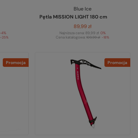
Blue Ice
Pętla MISSION LIGHT 180 cm
89,99 zł
-4%
Najniższa cena:
89,99 zł
0%
Cena katalogowa:
-25%
109,99 zł
-18%
Promocja
Promocja