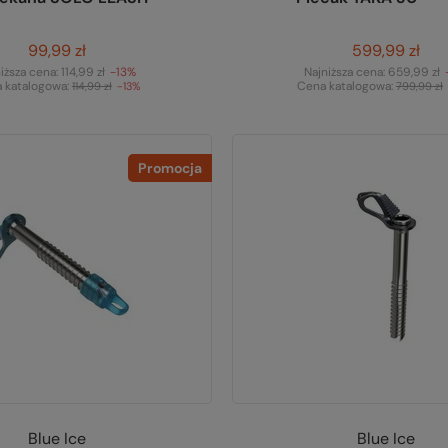
99,99 zł
599,99 zł
iższa cena:
114,99 zł
-13%
Najniższa cena:
659,99 zł
 katalogowa:
Cena katalogowa:
114,99 zł
-13%
799,99 zł
Promocja
Blue Ice
Blue Ice