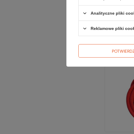
Śruba lod
Analityczne pliki coo
SC
Reklamowe pliki coo
Najn
Cena
POTWIERD