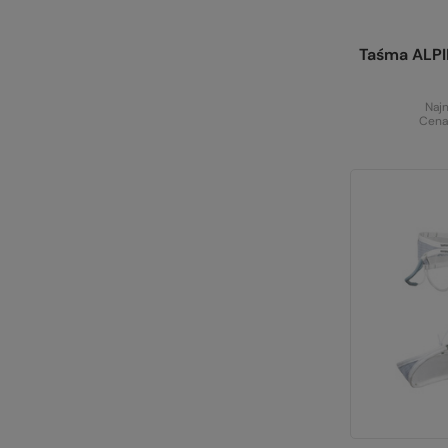
Taśma ALP
Najn
Cena