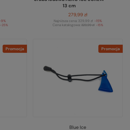
13 cm
279,99 zł
-9%
Najniższa cena:
329,99 zł
-15%
Cena katalogowa:
-25%
329,99 zł
-15%
Promocja
Promocja
Blue Ice