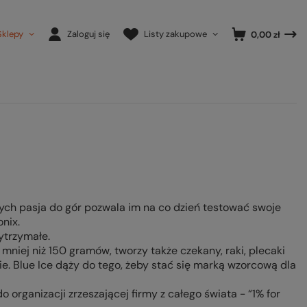
Sklepy
Zaloguj się
Listy zakupowe
0,00 zł
rych pasja do gór pozwala im na co dzień testować swoje
nix.
ytrzymałe.
 mniej niż 150 gramów, tworzy także czekany, raki, plecaki
e. Blue Ice dąży do tego, żeby stać się marką wzorcową dla
 organizacji zrzeszającej firmy z całego świata - “1% for