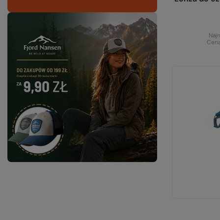
Najn
Cena