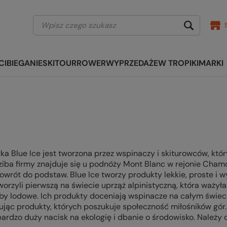
CI
BIEGANIE
SKITOUR
ROWER
WYPRZEDAŻE
W TROPIKI
MARKI
a Blue Ice jest tworzona przez wspinaczy i skiturowców, któ
ziba firmy znajduje się u podnóży Mont Blanc w rejonie Chamo
powrót do podstaw. Blue Ice tworzy produkty lekkie, proste i w
worzyli pierwszą na świecie uprząż alpinistyczną, która ważyła
uby lodowe. Ich produkty doceniają wspinacze na całym świeci
rując produkty, których poszukuje społeczność miłośników gór.
bardzo duży nacisk na ekologię i dbanie o środowisko. Należy do