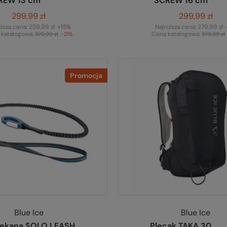
REW 13 cm
SCREW 16 cm
299,99 zł
299,99 zł
iższa cena:
259,99 zł
+15%
Najniższa cena:
279,99 zł
 katalogowa:
Cena katalogowa:
379,99 zł
-21%
379,99 zł
Promocja
Blue Ice
Blue Ice
zekana SOLO LEASH
Plecak TAKA 30