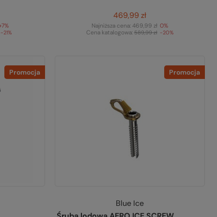
469,99 zł
+7%
Najniższa cena:
469,99 zł
0%
Cena katalogowa:
-21%
589,99 zł
-20%
Promocja
Promocja
Blue Ice
Śruba lodowa AERO ICE SCREW