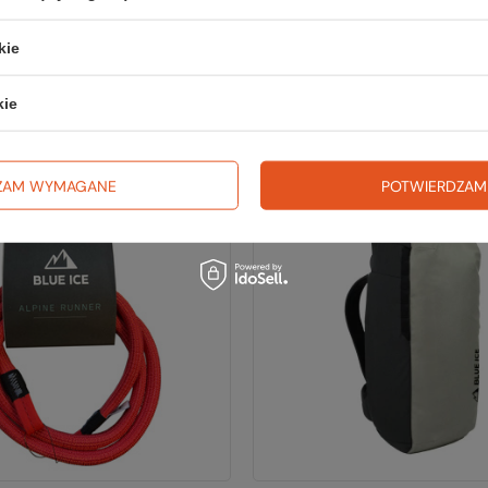
Blue Ice
Blue Ice
owa AERO LITE ICE
Plecak YAGI 35
kie
REW 19 cm
299,99 zł
659,99 zł
kie
iższa cena:
279,99 zł
+7%
Najniższa cena:
729,99 zł
 katalogowa:
Cena katalogowa:
379,99 zł
-21%
849,99 zł
ZAM WYMAGANE
POTWIERDZAM
Promocja