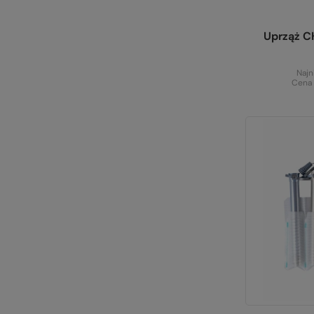
Uprząż C
Najn
Cena 