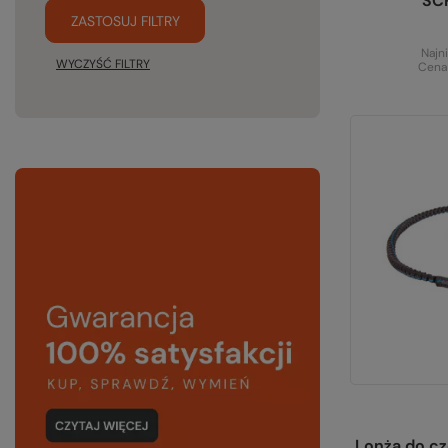
SC
ZASTOSUJ FILTRY
Najn
WYCZYŚĆ FILTRY
Cena
Lonża do c