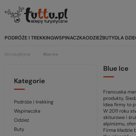
PODRÓŻE I TREKKING
WSPINACZKA
ODZIEŻ
BUTY
DLA DZIE
Strona główna
Blue Ice
Blue Ice
Kategorie
Francuska mark
produkty. Sied
podróże i trekking
Idea firmy to 
wspinaczka
W 2011 roku st
skiturowe i śr
odzież
alpinizmu, ofe
buty
Firma kładzie 