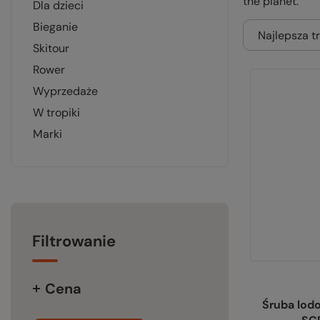
the planet.”
dla dzieci
bieganie
Najlepsza t
skitour
rower
wyprzedaże
w tropiki
marki
Filtrowanie
Cena
Śruba lod