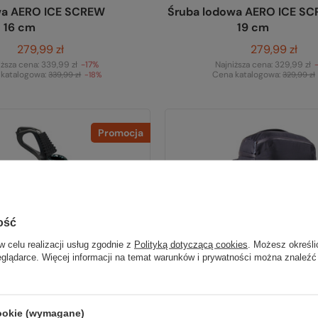
wa AERO ICE SCREW
Śruba lodowa AERO ICE S
16 cm
19 cm
279,99 zł
279,99 zł
iższa cena:
339,99 zł
-17%
Najniższa cena:
329,99 zł
 katalogowa:
Cena katalogowa:
339,99 zł
-18%
329,99 zł
Promocja
ość
w celu realizacji usług zgodnie z
Polityką dotyczącą cookies
. Możesz określi
eglądarce. Więcej informacji na temat warunków i prywatności można znaleźć
cookie (wymagane)