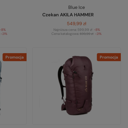
Blue Ice
Czekan AKILA HAMMER
549,99 zł
-8%
Najniższa cena:
599,99 zł
-8%
Cena katalogowa:
-21%
699,99 zł
-21%
Promocja
Promocja