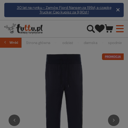
30 lat na rynku - Zamów Fjord Nansen za 199zł, a czapkę
Trucker Cap kupisz za 9,90zł !
Wróć
Strona główna
odzież
damska
spodnie
PROMOCJA