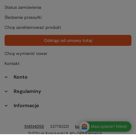
Status zamówienia
Śledzenie przesyłki
Chcę zareklamować produkt
Odstąp od umowy tutaj
Chcę wymienić towar
Kontakt
Konto
Regulaminy
Informacje
514514055
327782221
bok@tuttu.pl
Masz pytanie? Kliknij!
TUTTU.pl
,
Kościuszki 8
,
40-049
Katowice