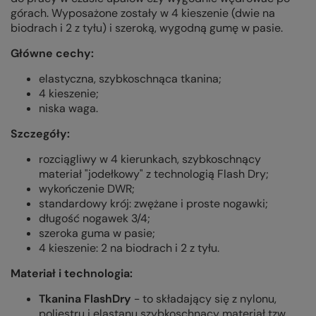
górach. Wyposażone zostały w 4 kieszenie (dwie na
biodrach i 2 z tyłu) i szeroką, wygodną gumę w pasie.
Główne cechy:
elastyczna, szybkoschnąca tkanina;
4 kieszenie;
niska waga.
Szczegóły:
rozciągliwy w 4 kierunkach, szybkoschnący
materiał "jodełkowy" z technologią Flash Dry;
wykończenie DWR;
standardowy krój: zwężane i proste nogawki;
długość nogawek 3/4;
szeroka guma w pasie;
4 kieszenie: 2 na biodrach i 2 z tyłu.
Materiał i technologia:
Tkanina FlashDry
- to składający się z nylonu,
poliestru i elastanu szybkoschnący materiał tzw.