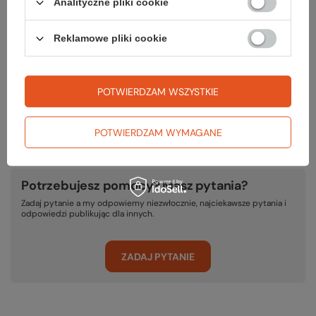
Analityczne pliki cookie
Gwarancja
Reklamowe pliki cookie
RĘKOJMIA 24 M-CE
Na sprzedawane produkty udzielana jest 24-miesięczna rękojmia na
podstawie ustawy z dnia 30 maja 2014r. o prawach konsumenta.
POTWIERDZAM WSZYSTKIE
PODMIOT ODPOWIEDZIALNY ZA TEN PRODUKT NA TERENIE UE
VF Europe B.V.
Więcej
POTWIERDZAM WYMAGANE
Potrzebujesz pomocy? Masz pytania?
Zadaj pytanie a my odpowiemy niezwłocznie, najciekawsze pytania i
odpowiedzi publikując dla innych.
ZADAJ PYTANIE