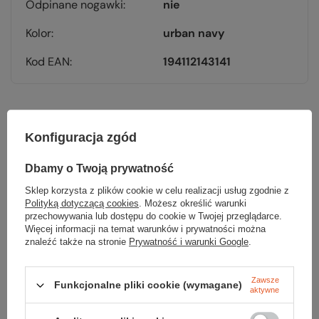
Odpinane nogawki
nie
Kolor
urban navy
Kod EAN
194112143141
Konfiguracja zgód
Sprawdź
Dbamy o Twoją prywatność
czy masz wszystko
Sklep korzysta z plików cookie w celu realizacji usług zgodnie z
Polityką dotyczącą cookies
. Możesz określić warunki
przechowywania lub dostępu do cookie w Twojej przeglądarce.
TWOJA LISTA SPRZĘTOWA
Więcej informacji na temat warunków i prywatności można
znaleźć także na stronie
Prywatność i warunki Google
.
Zawsze
Funkcjonalne pliki cookie (wymagane)
aktywne