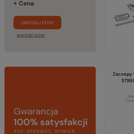
Cena
ZASTOSUJ FILTRY
WYCZYŚĆ FILTRY
Zaczepy
STRE
Naj
Cena