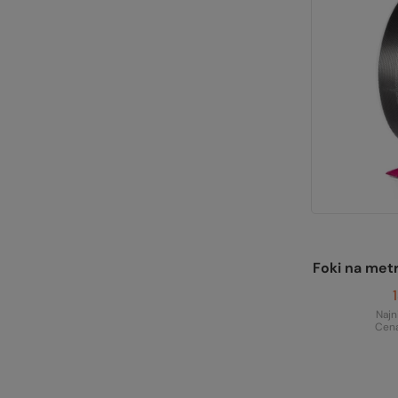
Foki na me
Najn
Cena