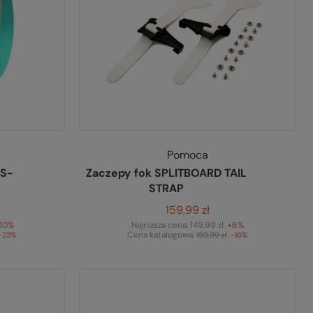
Pomoca
 S-
Zaczepy fok SPLITBOARD TAIL
STRAP
r
159,99 zł
-10%
Najniższa cena:
149,99 zł
+6%
Cena katalogowa:
-23%
189,99 zł
-16%