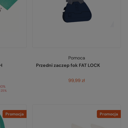
Pomoca
H
Przedni zaczep fok FAT LOCK
99,99 zł
10%
-25%
Promocja
Promocja