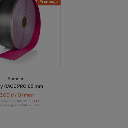
Promocja
Pomoca
try RACE PRO 65 mm
13,00 zł / 0.1 metr
iższa cena:
149,99 zł
-13%
 katalogowa:
16,49 zł
-21%