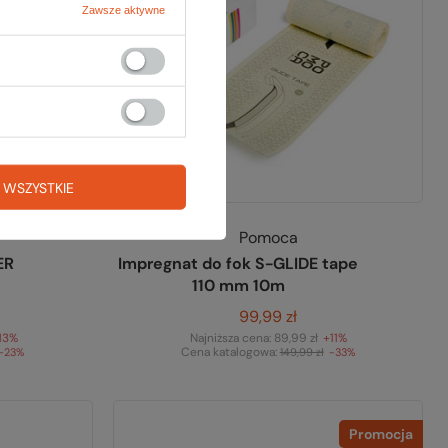
Zawsze aktywne
 WSZYSTKIE
Pomoca
ER
Impregnat do fok S-GLIDE tape
110 mm 10m
99,99 zł
13%
Najniższa cena:
89,99 zł
+11%
Cena katalogowa:
-23%
149,99 zł
-33%
Promocja