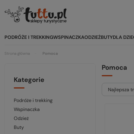
PODRÓŻE I TREKKING
WSPINACZKA
ODZIEŻ
BUTY
DLA DZIE
Strona główna
Pomoca
Pomoca
Kategorie
Najlepsza t
podróże i trekking
wspinaczka
odzież
buty