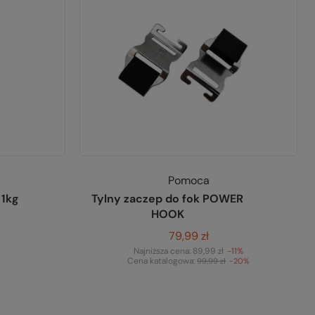
Pomoca
 1kg
Tylny zaczep do fok POWER
HOOK
79,99 zł
Najniższa cena:
89,99 zł
-11%
Cena katalogowa:
99,99 zł
-20%