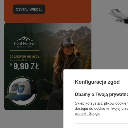
Zaczepy 
Konfiguracja zgód
Najn
Dbamy o Twoją prywatn
Cena
Sklep korzysta z plików cookie 
dostępu do cookie w Twojej prz
warunki Google
.