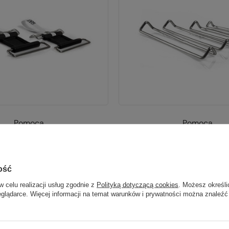
Pomoca
Pomoca
do fok STRETCHER
Zaczep BUCKLE
99,99 zł
49,99 zł
iższa cena:
115,99 zł
-13%
ość
 katalogowa:
129,99 zł
-23%
w celu realizacji usług zgodnie z
Polityką dotyczącą cookies
. Możesz określi
eglądarce. Więcej informacji na temat warunków i prywatności można znaleźć