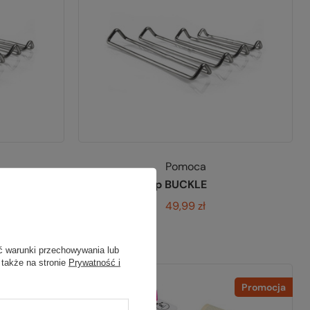
Pomoca
Zaczep BUCKLE
49,99 zł
ć warunki przechowywania lub
 także na stronie
Prywatność i
Promocja
Promocja