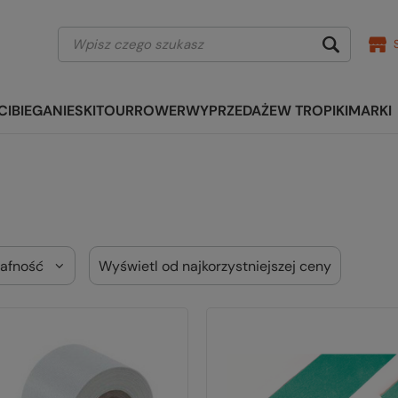
CI
BIEGANIE
SKITOUR
ROWER
WYPRZEDAŻE
W TROPIKI
MARKI
rafność
Wyświetl od najkorzystniejszej ceny