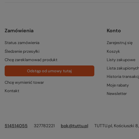
Zamówienia
Konto
Status zamówienia
Zarejestruj się
Śledzenie przesyłki
Koszyk
Chcę zareklamować produkt
Listy zakupowe
Lista zakupionyc
Odstąp od umowy tutaj
Historia transakcj
Chcę wymienić towar
Moje rabaty
Kontakt
Newsletter
514514055
327782221
bok@tuttu.pl
TUTTU.pl
,
Kościuszki 8