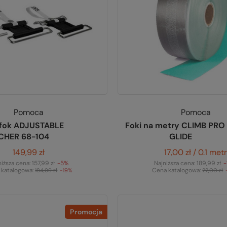
Pomoca
Pomoca
 fok ADJUSTABLE
Foki na metry CLIMB PRO
CHER 68-104
GLIDE
149,99 zł
17,00 zł / 0.1 met
niższa cena:
157,99 zł
-5%
Najniższa cena:
189,99 zł
 katalogowa:
Cena katalogowa:
184,99 zł
-19%
22,00 zł
Promocja