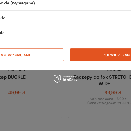
cookie (wymagane)
kie
kie
ZAM WYMAGANE
POTWIERDZAM
Pomoca
Pomoca
zep BUCKLE
Zaczepy do fok STRETCH
WIDE
49,99 zł
99,99 zł
Najniższa cena:
115,99 zł
-
Cena katalogowa:
129,99 zł