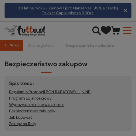
30 lat na rynku - Zamów Fjord Nansen za 199zł, a czapkę
Trucker Cap kupisz za 9,90zł !
Wróć
Strona główna
Bezpieczeństwo zakupów
Bezpieczeństwo zakupów
Spis treści
Regulamin Promocji BON RABATOWY - [NINF]
Program Lojalnościowy
Wypożyczalnia i serwis skitour
Bezpieczeństwo zakupów
Jak kupować
Zakupy na Raty