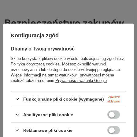
Bezpieczeństwo zakupów
Konfiguracja zgód
Certyfikat SSL zabezpiecza dobra osobiste zarówno
Dbamy o Twoją prywatność
właściciela serwisu, jak i jego użytkowników. Potwierdza
Sklep korzysta z plików cookie w celu realizacji usług zgodnie z
wiarygodność strony WWW oraz domeny, co
Polityką dotyczącą cookies
. Możesz określić warunki
symbolizowane jest kłódką w oknie przeglądarki oraz
przechowywania lub dostępu do cookie w Twojej przeglądarce.
prefiksem https poprzedzającym adres internetowy
Więcej informacji na temat warunków i prywatności można
serwisu. Chroni przesyłane drogą elektroniczną dane
znaleźć także na stronie
Prywatność i warunki Google
.
szyfrując połączenia pomiędzy serwerem i połączonym z
nim komputerem (dowolna przeglądarka internetowa).
Zawsze
Certyfikaty SSL CERTUM wydawane są zgodnie ze
Funkcjonalne pliki cookie (wymagane)
aktywne
światowymi standardami WebTrust co czyni je
zaufanymi w skali globalnej we wszystkich uznanych
Analityczne pliki cookie
przeglądarkach internetowych.
Reklamowe pliki cookie