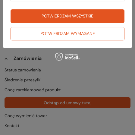
POTWIERDZAM WSZYSTKIE
POTWIERDZAM WYMAGANE
Zamówienia
Status zamówienia
Śledzenie przesyłki
Chcę zareklamować produkt
Odstąp od umowy tutaj
Chcę wymienić towar
Kontakt