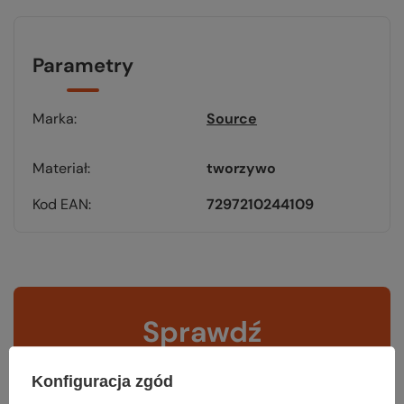
Parametry
Marka
Source
Materiał
tworzywo
Kod EAN
7297210244109
Sprawdź
czy masz wszystko
Konfiguracja zgód