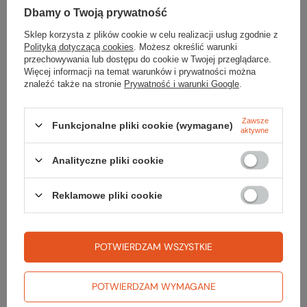
TWOJA LISTA SPRZĘTOWA
Dbamy o Twoją prywatność
Sklep korzysta z plików cookie w celu realizacji usług zgodnie z
Polityką dotyczącą cookies
. Możesz określić warunki
przechowywania lub dostępu do cookie w Twojej przeglądarce.
Więcej informacji na temat warunków i prywatności można
znaleźć także na stronie
Prywatność i warunki Google
.
Gwarancja
Zawsze
Funkcjonalne pliki cookie (wymagane)
aktywne
RĘKOJMIA 24 M-CE
Analityczne pliki cookie
Na sprzedawane produkty udzielana jest 24-miesięczna rękojmia na
podstawie ustawy z dnia 30 maja 2014r. o prawach konsumenta.
Reklamowe pliki cookie
PODMIOT ODPOWIEDZIALNY ZA TEN PRODUKT NA TERENIE UE
ALVIKA OUTDOOR EQUIPMENT Sp. z o.o.
Więcej
POTWIERDZAM WSZYSTKIE
Potrzebujesz pomocy? Masz pytania?
POTWIERDZAM WYMAGANE
Zadaj pytanie a my odpowiemy niezwłocznie, najciekawsze pytania i
odpowiedzi publikując dla innych.