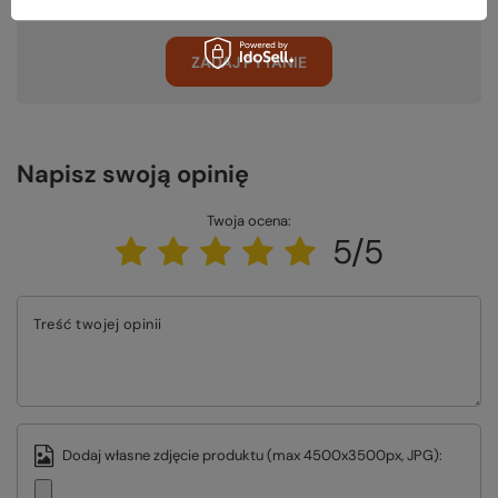
ZADAJ PYTANIE
Napisz swoją opinię
Twoja ocena:
5/5
Treść twojej opinii
Dodaj własne zdjęcie produktu (max 4500x3500px, JPG):