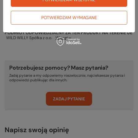
RĘKOJMIA 24 M-CE
POTWIERDZAM WYMAGANE
Na sprzedawane produkty udzielana jest 24-miesięczna rękojmia na
podstawie ustawy z dnia 30 maja 2014r. o prawach konsumenta.
PODMIOT ODPOWIEDZIALNY ZA TEN PRODUKT NA TERENIE UE
WILD WILLY Spółka z o.o.
Więcej
Potrzebujesz pomocy? Masz pytania?
Zadaj pytanie a my odpowiemy niezwłocznie, najciekawsze pytania i
odpowiedzi publikując dla innych.
ZADAJ PYTANIE
Napisz swoją opinię