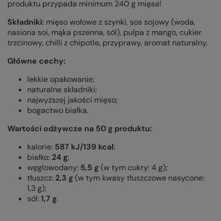
produktu przypada minimum 240 g mięsa!
Składniki:
mięso wołowe z szynki, sos sojowy (woda,
nasiona soi, mąka pszenna, sól), pulpa z mango, cukier
trzcinowy, chilli z chipotle, przyprawy, aromat naturalny.
Główne cechy:
lekkie opakowanie;
naturalne składniki;
najwyższej jakości mięso;
bogactwo białka.
Wartości odżywcze na 50 g produktu:
kalorie:
587
kJ/139 kcal
;
białko:
24
g
;
węglowodany:
5,5 g
(w tym cukry:
4
g);
tłuszcz:
2,3
g
(w tym kwasy tłuszczowe nasycone:
1,3
g);
sól:
1,7
g
.