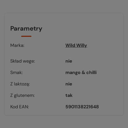
Parametry
Marka
Wild Willy
Skład wege
nie
Smak
mango & chilli
Z laktozą
nie
Z glutenem
tak
Kod EAN
5901138221648