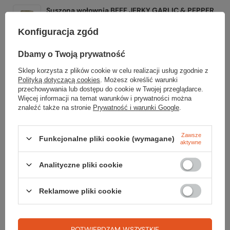
Suszona wołownia BEEF JERKY GARLIC & PEPPER
50g
Konfiguracja zgód
19,99 zł
Dbamy o Twoją prywatność
Baton energetyczny ULTRA ENERGY BAR
14,99 zł
Sklep korzysta z plików cookie w celu realizacji usług zgodnie z
Polityką dotyczącą cookies
. Możesz określić warunki
przechowywania lub dostępu do cookie w Twojej przeglądarce.
BATON ENERGETYCZNY 40 g - ORZECHY - SEZAM
Więcej informacji na temat warunków i prywatności można
- ŻURAWINA
znaleźć także na stronie
Prywatność i warunki Google
.
10,00 zł
Zawsze
Funkcjonalne pliki cookie (wymagane)
Wafel energetyczny ENERGY WAFFLE
aktywne
9,99 zł
Analityczne pliki cookie
Reklamowe pliki cookie
Gwarancja
POTWIERDZAM WSZYSTKIE