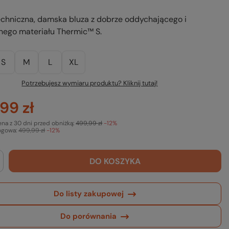
echniczna, damska bluza z dobrze oddychającego i
nego materiału Thermic™ S.
S
M
L
XL
Potrzebujesz wymiaru produktu? Kliknij tutaj!
99 zł
ena z 30 dni przed obniżką:
499,99 zł
-12%
ogowa:
499,99 zł
-12%
DO KOSZYKA
Do listy zakupowej
Do porównania