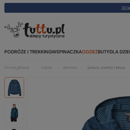
30 la
PODRÓŻE I TREKKING
WSPINACZKA
ODZIEŻ
BUTY
DLA DZIE
Strona główna
odzież
damska
polary, swetry i bluzy