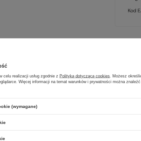
Kod 
Sp
ość
wsz
w celu realizacji usług zgodnie z
Polityką dotyczącą cookies
. Możesz określi
eglądarce. Więcej informacji na temat warunków i prywatności można znaleźć
na wyj
trekki
cookie (wymagane)
TWOJ
kie
kie