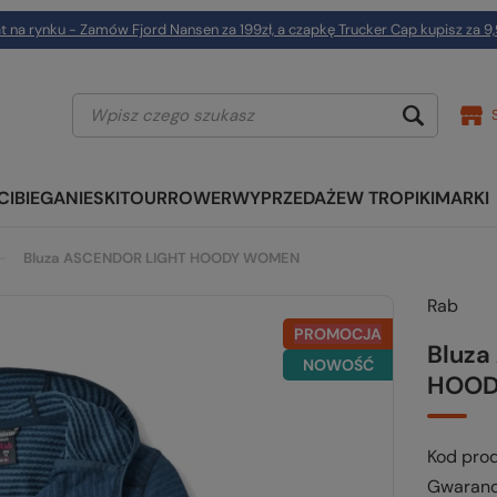
t na rynku - Zamów Fjord Nansen za 199zł, a czapkę Trucker Cap kupisz za 9,
CI
BIEGANIE
SKITOUR
ROWER
WYPRZEDAŻE
W TROPIKI
MARKI
Bluza ASCENDOR LIGHT HOODY WOMEN
Rab
PROMOCJA
Bluz
NOWOŚĆ
HOOD
Kod pro
Gwaranc