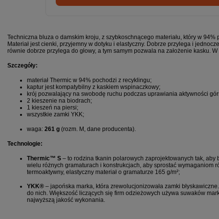
Techniczna bluza o damskim kroju, z szybkoschnącego materiału, który w 94% p
Materiał jest cienki, przyjemny w dotyku i elastyczny. Dobrze przylega i jednoc
równie dobrze przylega do głowy, a tym samym pozwala na założenie kasku. W 3
Szczegóły:
materiał Thermic w 94% pochodzi z recyklingu;
kaptur jest kompatybilny z kaskiem wspinaczkowy;
krój pozwalający na swobodę ruchu podczas uprawiania aktywności gór
2 kieszenie na biodrach;
1 kieszeń na piersi;
wszystkie zamki YKK;
waga:
261 g
(rozm. M, dane producenta).
Technologie:
Thermic™ S
– to rodzina tkanin polarowych zaprojektowanych tak, aby 
wielu różnych gramaturach i konstrukcjach, aby sprostać wymaganiom ró
termoaktywny, elastyczny materiał o gramaturze 165 g/m²;
YKK®
–
japońska marka, która zrewolucjonizowała zamki błyskawiczne
do nich. Większość liczących się firm odzieżowych używa suwaków mark
najwyższą jakość wykonania.