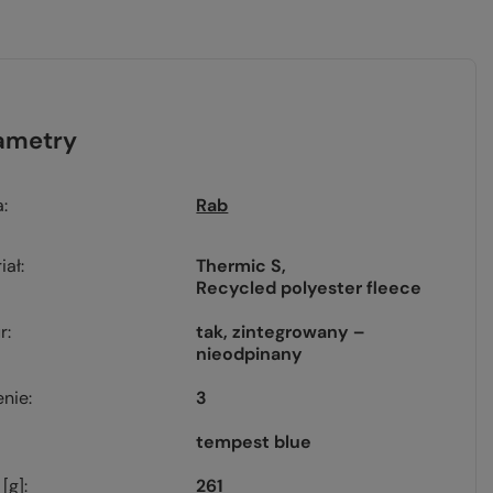
ametry
a
Rab
iał
Thermic S
Recycled polyester fleece
r
tak, zintegrowany –
nieodpinany
enie
3
tempest blue
[g]
261