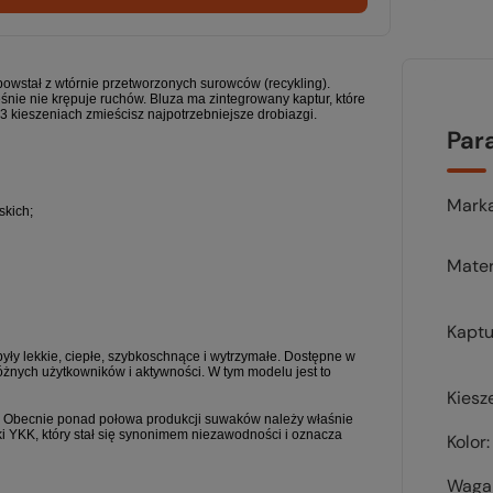
owstał z wtórnie przetworzonych surowców (recykling).
ześnie nie krępuje ruchów. Bluza ma zintegrowany kaptur, które
 kieszeniach zmieścisz najpotrzebniejsze drobiazgi.
Par
Mark
skich;
Mater
Kaptu
były lekkie, ciepłe, szybkoschnące i wytrzymałe. Dostępne w
żnych użytkowników i aktywności. W tym modelu jest to
Kiesz
. Obecnie ponad połowa produkcji suwaków należy właśnie
i YKK, który stał się synonimem niezawodności i oznacza
Kolor
Waga 