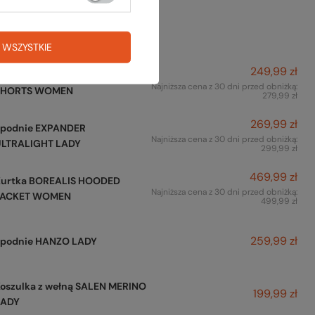
też na to:
 WSZYSTKIE
249,99 zł
Spodnie ACTIVATE TRACK
Najniższa cena z 30 dni przed obniżką:
SHORTS WOMEN
279,99 zł
269,99 zł
Spodnie EXPANDER
Najniższa cena z 30 dni przed obniżką:
ULTRALIGHT LADY
299,99 zł
469,99 zł
Kurtka BOREALIS HOODED
Najniższa cena z 30 dni przed obniżką:
JACKET WOMEN
499,99 zł
259,99 zł
Spodnie HANZO LADY
oszulka z wełną SALEN MERINO
199,99 zł
LADY