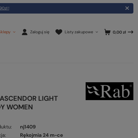
90zł !
Sklepy
Zaloguj się
Listy zakupowe
0,00 zł
a ASCENDOR LIGHT
Y WOMEN
duktu
nj1409
ja
Rękojmia 24 m-ce