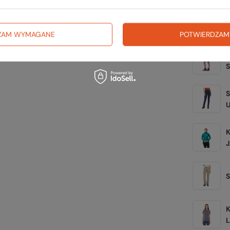
Zerknij 
ZAM WYMAGANE
POTWIERDZAM
K