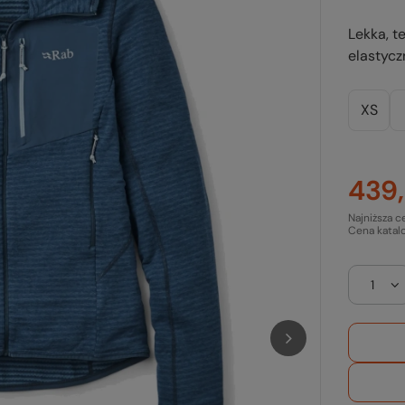
Lekka, t
elastycz
XS
439,
Najniższa c
Cena katal