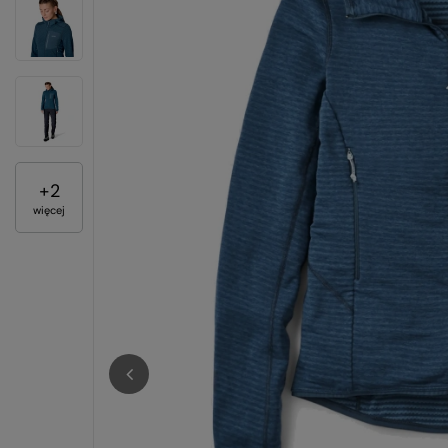
+
2
więcej