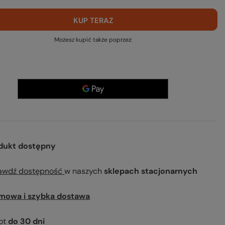
KUP TERAZ
Możesz kupić także poprzez:
dukt dostępny
awdź dostępność
w naszych
sklepach stacjonarnych
mowa i szybka dostawa
ot
do
30
dni