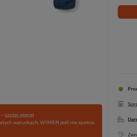
Pro
Spr
-
czytaj więcej
Dar
tych warunkach, WYMIEŃ jeśli nie spełnia
Zwr