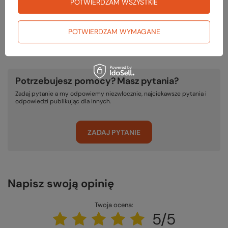
POTWIERDZAM WSZYSTKIE
podstawie ustawy z dnia 30 maja 2014r. o prawach konsumenta.
PODMIOT ODPOWIEDZIALNY ZA TEN PRODUKT NA TERENIE UE
POTWIERDZAM WYMAGANE
Skalnik Spółka z o.o.
Więcej
Potrzebujesz pomocy? Masz pytania?
Zadaj pytanie a my odpowiemy niezwłocznie, najciekawsze pytania i
odpowiedzi publikując dla innych.
ZADAJ PYTANIE
Napisz swoją opinię
Twoja ocena:
5/5