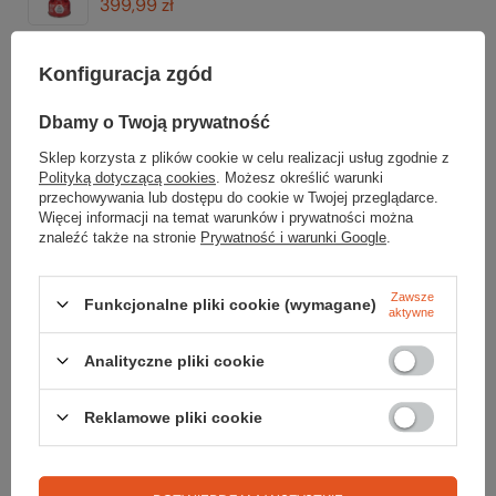
399,99 zł
Kuchenka gazowa CRUX LITE PIEZO
Konfiguracja zgód
259,99 zł
Najniższa cena z 30 dni przed obniżką:
269,99 zł
Dbamy o Twoją prywatność
Tabletki do dezynfekcji wody AQUATAB
Sklep korzysta z plików cookie w celu realizacji usług zgodnie z
29,99 zł
Polityką dotyczącą cookies
. Możesz określić warunki
przechowywania lub dostępu do cookie w Twojej przeglądarce.
Więcej informacji na temat warunków i prywatności można
Kubek tytanowy JACON CUP TITANIUM 400 ml
znaleźć także na stronie
Prywatność i warunki Google
.
149,99 zł
Zawsze
Funkcjonalne pliki cookie (wymagane)
aktywne
Analityczne pliki cookie
Gwarancja
Reklamowe pliki cookie
RĘKOJMIA 24 M-CE
Na sprzedawane produkty udzielana jest 24-miesięczna rękojmia na