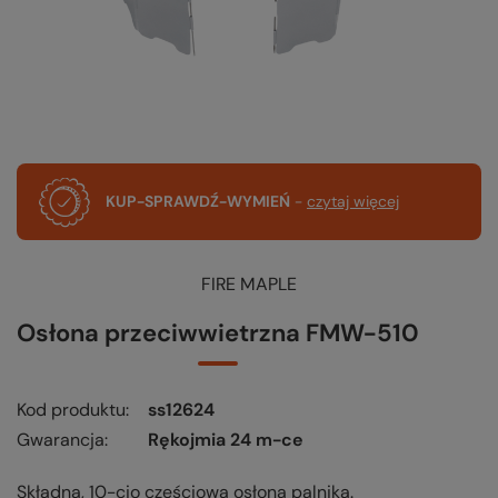
KUP-SPRAWDŹ-WYMIEŃ
-
czytaj więcej
FIRE MAPLE
Osłona przeciwwietrzna FMW-510
Kod produktu
ss12624
Gwarancja
Rękojmia 24 m-ce
Składna, 10-cio częściowa osłona palnika.