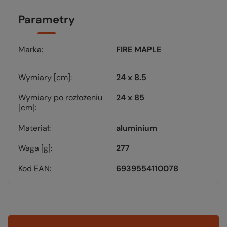
Parametry
Marka
FIRE MAPLE
Wymiary [cm]
24 x 8.5
Wymiary po rozłożeniu
24 x 85
[cm]
Materiał
aluminium
Waga [g]
277
Kod EAN
6939554110078