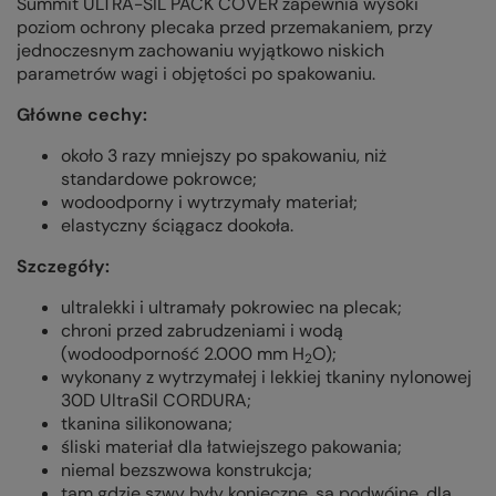
Summit ULTRA-SIL PACK COVER zapewnia wysoki
poziom ochrony plecaka przed przemakaniem, przy
jednoczesnym zachowaniu wyjątkowo niskich
parametrów wagi i objętości po spakowaniu.
Główne cechy:
około 3 razy mniejszy po spakowaniu, niż
standardowe pokrowce;
wodoodporny i wytrzymały materiał;
elastyczny ściągacz dookoła.
Szczegóły:
ultralekki i ultramały pokrowiec na plecak;
chroni przed zabrudzeniami i wodą
(wodoodporność 2.000 mm H
O);
2
wykonany z wytrzymałej i lekkiej tkaniny nylonowej
30D UltraSil CORDURA;
tkanina silikonowana;
śliski materiał dla łatwiejszego pakowania;
niemal bezszwowa konstrukcja;
tam gdzie szwy były konieczne, są podwójne, dla