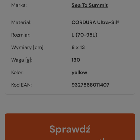
Marka
Sea To Summit
Materiał
CORDURA Ultra-Sil®
Rozmiar
L (70-95L)
Wymiary [cm]
8 x 13
Waga [g]
130
Kolor
yellow
Kod EAN
9327868011407
Sprawdź