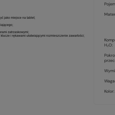
Pojem
Mater
ć jako miejsce na tablet;
iającego;
rami zatrzaskowymi;
lucze i rękawami ułatwiającymi rozmieszczenie zawartości;
Komp
H₂O
Pokr
prze
Wymi
Waga 
Kolor