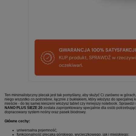
GWARANCJA 100% SATYSFAKCJI
KUP produkt, SPRAWDŹ w rzeczywis
oczekiwań.
Ten minimalistyczny plecak jest tak pomyślany, aby służyć Ci zarówno w górach, 
niego wszystko co potrzebne, łącznie z bukłakiem, który włożysz do specjalne
mieście - do tej samej kieszeni włożysz tablet czy mniejszy notebook. Sprawdzi si
NANO PLUS SIEZE 20
została zaprojektowany specjalnie dla osób potrzebują
dopracowany system nośny oraz pasek biodrowy.
Główne cechy:
uniwersalna pojemność;
funkcjonalność plecaka górskiego, wycieczkowego, jak i miejskiego;