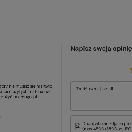
Napisz swoją opinię
ory nie musisz się martwić
Treść twojej opinii
odność użytych materiałów i
służyć tak długo jak
UE
Dodaj własne zdjęcie pro
(max 4500x3500px, JPG)