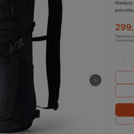
Nieduży 
potrzebu
299,
Najniższa c
Cena katal