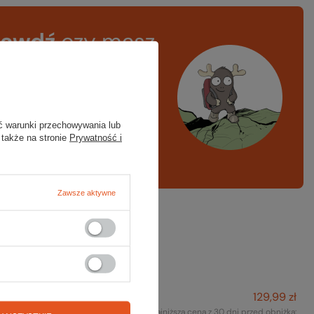
rawdź
czy masz
ystko
azd w góry, kajak,
ng, narty
ć warunki przechowywania lub
 także na stronie
Prywatność i
A LISTA SPRZĘTOWA
Zawsze aktywne
też na to:
129,99 zł
Czapka BROADCASTER
Najniższa cena z 30 dni przed obniżką: