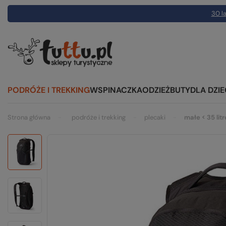
30 la
PODRÓŻE I TREKKING
WSPINACZKA
ODZIEŻ
BUTY
DLA DZIE
Strona główna
podróże i trekking
plecaki
małe < 35 lit