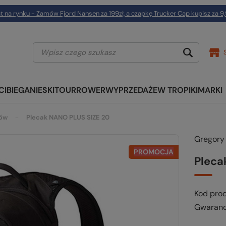
t na rynku - Zamów Fjord Nansen za 199zł, a czapkę Trucker Cap kupisz za 9,
CI
BIEGANIE
SKITOUR
ROWER
WYPRZEDAŻE
W TROPIKI
MARKI
rów
Plecak NANO PLUS SIZE 20
Gregory
PROMOCJA
Pleca
Kod pro
Gwaranc