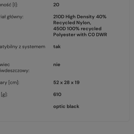
ność [l]
20
iał główny
210D High Density 40%
Recycled Nylon
450D 100% recycled
Polyester with C0 DWR
atybilny z systemem
tak
owiec
nie
ciwdeszczowy
ary [cm]
52 x 28 x 19
[g]
610
optic black