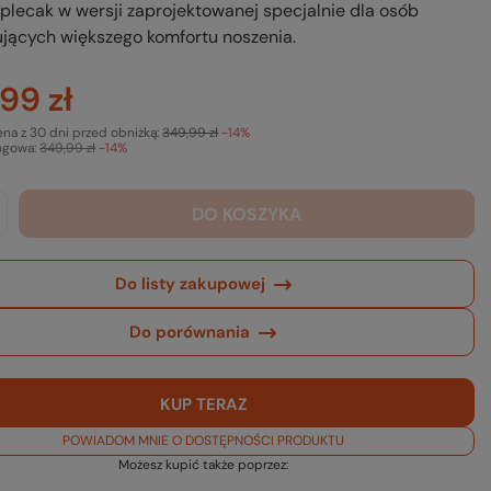
plecak w wersji zaprojektowanej specjalnie dla osób
jących większego komfortu noszenia.
99 zł
ena z 30 dni przed obniżką:
349,99 zł
-14%
ogowa:
349,99 zł
-14%
DO KOSZYKA
Do listy zakupowej
Do porównania
KUP TERAZ
POWIADOM MNIE O DOSTĘPNOŚCI PRODUKTU
Możesz kupić także poprzez: