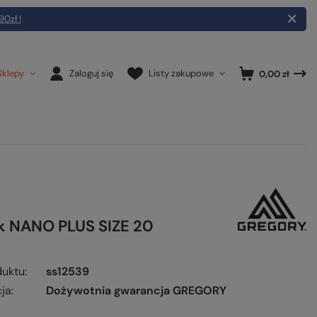
90zł !
Sklepy
Zaloguj się
Listy zakupowe
0,00 zł
k NANO PLUS SIZE 20
duktu
ss12539
ja
Dożywotnia gwarancja GREGORY