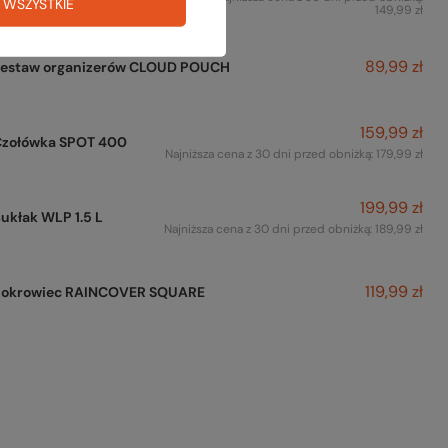
HAT
 WSZYSTKIE
149,99 zł
89,99 zł
Zestaw organizerów CLOUD POUCH
159,99 zł
Czołówka SPOT 400
Najniższa cena z 30 dni przed obniżką:
179,99 zł
199,99 zł
ukłak WLP 1.5 L
Najniższa cena z 30 dni przed obniżką:
189,99 zł
119,99 zł
Pokrowiec RAINCOVER SQUARE