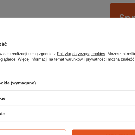
Sp
wsz
na wyj
ość
trekki
w celu realizacji usług zgodnie z
Polityką dotyczącą cookies
. Możesz określi
eglądarce. Więcej informacji na temat warunków i prywatności można znaleźć
TWOJ
cookie (wymagane)
kie
Zerknij 
kie