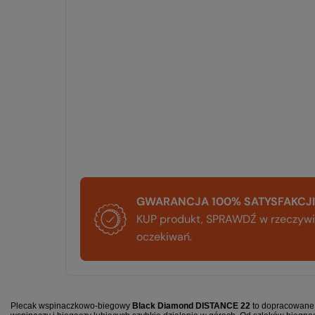
GWARANCJA 100% SATYSFAKCJI
KUP produkt, SPRAWDŹ w rzeczywis
oczekiwań.
Plecak wspinaczkowo-biegowy
Black Diamond DISTANCE 22
to dopracowane