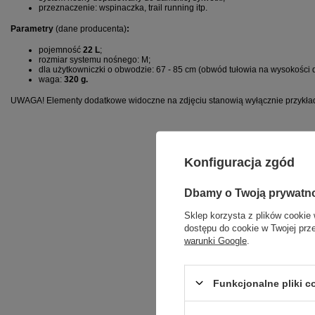
przeznaczenie: wspinaczka, trail running itp.
Parametry
(dane producenta)
:
pojemność
22 L
;
rozmiar systemu nośnego: M;
dla użytkowniczki o obwodzie: 67 - 85 cm (obwód tułowia na wysokości do
waga:
320 g.
UWAGA! Elementy dodatkowe widoczne na zdjęciu stanowią wyłącznie przykład
Konfiguracja zgód
Dbamy o Twoją prywatn
Sklep korzysta z plików cookie 
dostępu do cookie w Twojej prz
warunki Google
.
Funkcjonalne pliki 