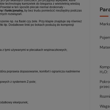
ych po skalistych zboczach, po przygody alpejskie, które
bie technologię kamizelek do biegania z wieloletnią wiedzą
Powstał w ten sposób plecak niemal doskonały -
Par
y i funkcjonalny,
by bez trudu pomieścić niezbędny podczas
znych rozwiązań.
nie np. na flaski czy żele. Przy klapie znajduje się również
Mark
ki itp. Dodatkowe linki po bokach posłużą do kompresji
Pojem
Mater
nia z tymi używanymi w plecakach wspinaczkowych;
Komp
H₂O
która poprawia dopasowanie, komfort i ogranicza nadmierne
Pokr
ngowych z systemem Z-pole;
prze
Rozmi
dodatkowy ekwipunek;
Waga 