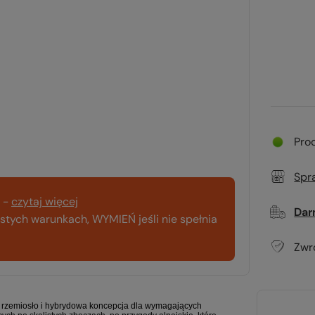
Pro
Spr
-
czytaj więcej
Dar
tych warunkach, WYMIEŃ jeśli nie spełnia
Zwr
 rzemiosło i hybrydowa koncepcja dla wymagających