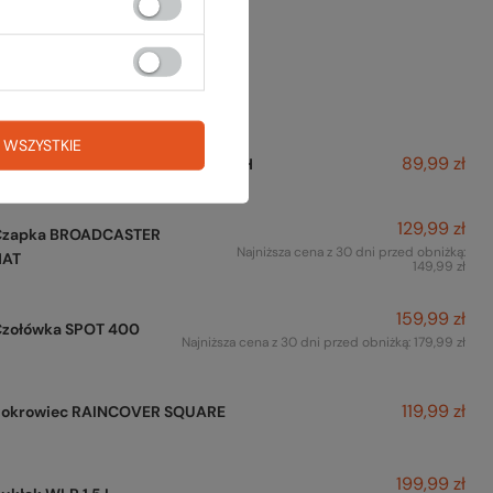
też na to:
 WSZYSTKIE
89,99 zł
Zestaw organizerów CLOUD POUCH
129,99 zł
Czapka BROADCASTER
Najniższa cena z 30 dni przed obniżką:
HAT
149,99 zł
159,99 zł
Czołówka SPOT 400
Najniższa cena z 30 dni przed obniżką:
179,99 zł
119,99 zł
Pokrowiec RAINCOVER SQUARE
199,99 zł