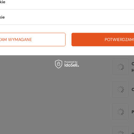
kie
Zerknij 
kie
ZAM WYMAGANE
POTWIERDZAM