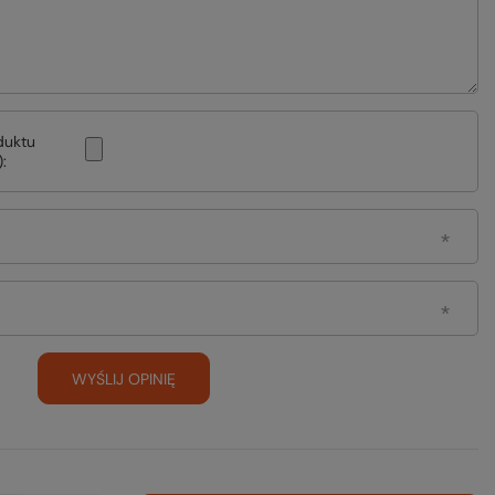
duktu
:
WYŚLIJ OPINIĘ