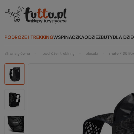
PODRÓŻE I TREKKING
WSPINACZKA
ODZIEŻ
BUTY
DLA DZIE
Strona główna
podróże i trekking
plecaki
małe < 35 lit