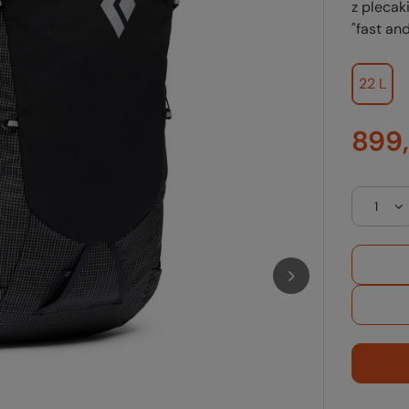
z plecak
"fast and
22 L
899,