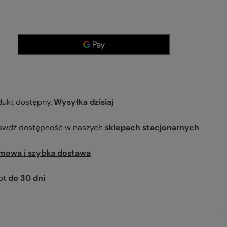
dukt dostępny
Wysyłka
dzisiaj
awdź dostępność
w naszych
sklepach stacjonarnych
mowa i szybka dostawa
ot
do
30
dni