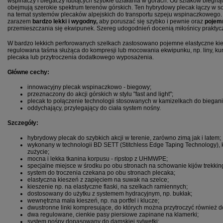
wspinaczy i biegaczy lubiących szybkie działania w górach. Od
szlaków biegnąc
obejmują szerokie spektrum terenów górskich.
Ten hybrydowy plecak łączy w so
na temat systemów plecaków alpejskich do transportu szpeju wspinaczkowego. 
zarazem
bardzo
lekki i wygodny,
aby poruszać się szybko i pewnie oraz
pojemn
przemieszczania się ekwipunek. Szereg udogodnień docenią miłośnicy praktyc
W bardzo lekkich perforowanych szelkach zastosowano pojemne elastyczne kiesze
regulowana taśma służąca do kompresji lub mocowania ekwipunku, np. liny, kurt
plecaka lub przytroczenia dodatkowego wyposażenia.
Główne cechy:
innowacyjny plecak wspinaczkowo - biegowy;
przeznaczony do akcji górskich w stylu "fast and light";
plecak to połączenie technologii stosowanych w kamizelkach do biega
oddychający, przylegający do ciała system nośny.
Szczegóły:
hybrydowy plecak do szybkich akcji w terenie, zarówno zimą jak i latem;
wykonany w technologii BD SETT (Stitchless Edge Taping Technology), 
zużycie;
mocna i lekka tkanina korpusu -
ripstop z UHMWPE
;
specjalne miejsce w środku po obu stronach na schowanie kijów trekki
system do troczenia czekana po obu stronach plecaka;
elastyczna kieszeń z zapięciem na suwak na szelce;
kieszenie np. na elastyczne flaski, na szelkach ramiennych;
dostosowany do użytku z systemem hydracyjnym, np. bukłak;
wewnętrzna mała kieszeń, np. na portfel i klucze;
dwustronne linki kompresujące, do których można przytroczyć również 
dwa regulowane, cienkie pasy piersiowe zapinane na klamerki;
system nośny dopasowany do damskiej sylwetki;