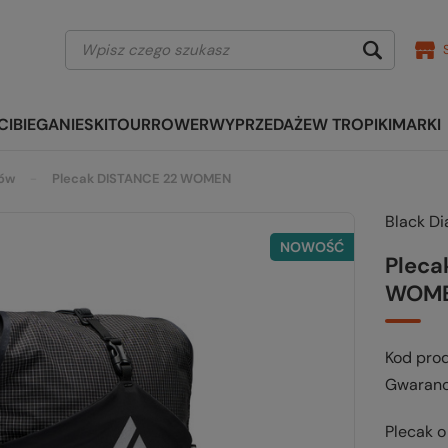
CI
BIEGANIE
SKITOUR
ROWER
WYPRZEDAŻE
W TROPIKI
MARKI
rów
Plecak DISTANCE 22 WOMEN
Black D
NOWOŚĆ
Pleca
WOM
Kod pro
Gwaranc
Plecak o