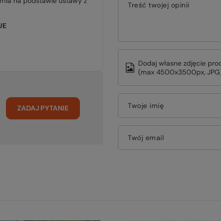
jmia na podstawie ustawy z
Treść twojej opinii
UE
Dodaj własne zdjęcie pro
(max 4500x3500px, JPG)
Twoje imię
ZADAJ PYTANIE
Twój email