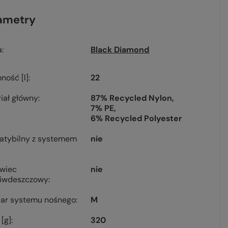
ametry
a
Black Diamond
ność [l]
22
iał główny
87% Recycled Nylon
7% PE
6% Recycled Polyester
atybilny z systemem
nie
owiec
nie
ciwdeszczowy
ar systemu nośnego
M
[g]
320