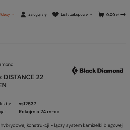
Sklepy
Zaloguj się
Listy zakupowe
0,00 zł
iamond
k DISTANCE 22
EN
duktu
ss12537
ja
Rękojmia 24 m-ce
 hybrydowej konstrukcji - łączy system kamizelki biegowej