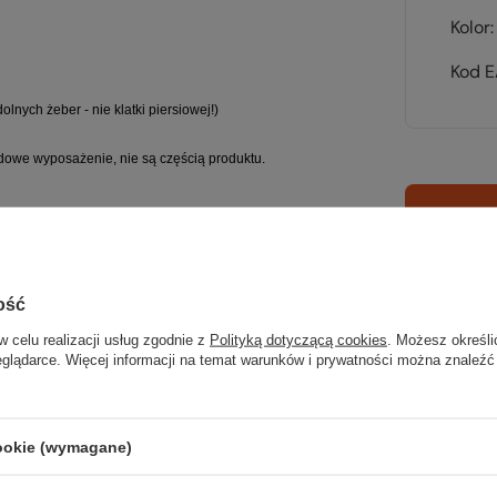
Kolor
Kod 
lnych żeber - nie klatki piersiowej!)
owe wyposażenie, nie są częścią produktu.
Sp
wsz
ość
na wyj
w celu realizacji usług zgodnie z
Polityką dotyczącą cookies
. Możesz określi
trekki
eglądarce. Więcej informacji na temat warunków i prywatności można znaleźć
TWOJ
cookie (wymagane)