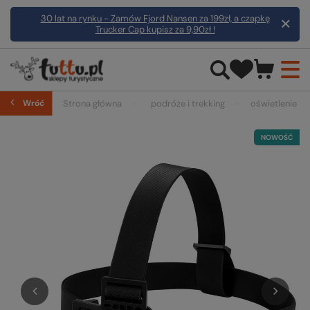
30 lat na rynku - Zamów Fjord Nansen za 199zł, a czapkę
Trucker Cap kupisz za 9,90zł !
Wróć
Strona główna
podróże i trekking
oświetlenie
NOWOŚĆ