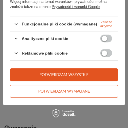
Czołówka TIKKA CORE 450
Więcej informacji na temat warunków i prywatności można
269,99 zł
znaleźć także na stronie
Prywatność i warunki Google
.
Czołówka TIKKINA 300
Zawsze
Funkcjonalne pliki cookie (wymagane)
aktywne
109,99 zł
Analityczne pliki cookie
Czołówka DISCOVER 500
199,99 zł
Reklamowe pliki cookie
Karabinek ALU FJORD NANSEN
9,99 zł
POTWIERDZAM WSZYSTKIE
Lampka gazowa ORANGE
POTWIERDZAM WYMAGANE
139,99 zł
Gwarancja