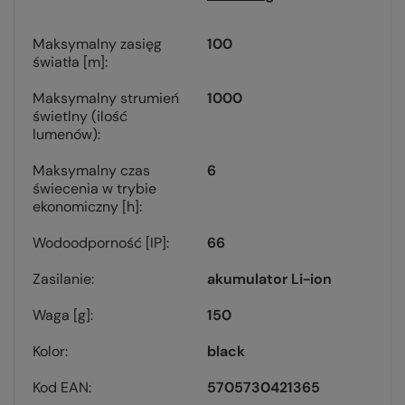
Maksymalny zasięg
100
światła [m]
Maksymalny strumień
1000
świetlny (ilość
lumenów)
Maksymalny czas
6
świecenia w trybie
ekonomiczny [h]
Wodoodporność [IP]
66
Zasilanie
akumulator Li-ion
Waga [g]
150
Kolor
black
Kod EAN
5705730421365