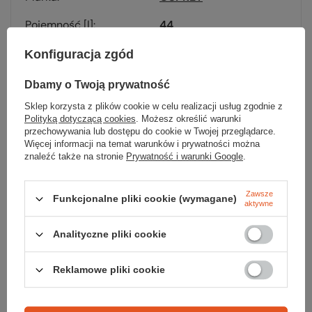
Pojemność [l]
44
Materiał główny
Materiał główny: 100%
Konfiguracja zgód
recyklingowany nylon
w/honeycomb ripstop
Dbamy o Twoją prywatność
100D x 210D z DWR bez
Sklep korzysta z plików cookie w celu realizacji usług zgodnie z
PFAS
Polityką dotyczącą cookies
. Możesz określić warunki
Materiał wewnętrzny:
przechowywania lub dostępu do cookie w Twojej przeglądarce.
100% recyklingowany
Więcej informacji na temat warunków i prywatności można
nylon 210D z DWR bez
znaleźć także na stronie
Prywatność i warunki Google
.
PFAS
Dno plecaka: 100%
recyklingowany nylon
Zawsze
Funkcjonalne pliki cookie (wymagane)
420D z DWR bez PFAS
aktywne
Siateczka mesh: 100%
recyklingowany
Analityczne pliki cookie
poliester
Reklamowe pliki cookie
System nośny
AirSpeed
Kompatybilny z
tak