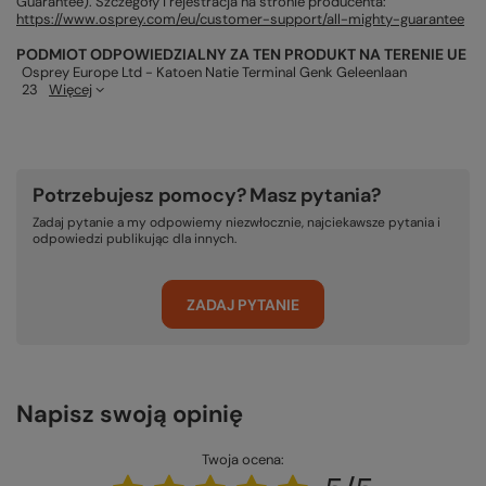
Guarantee). Szczegóły i rejestracja na stronie producenta:
https://www.osprey.com/eu/customer-support/all-mighty-guarantee
PODMIOT ODPOWIEDZIALNY ZA TEN PRODUKT NA TERENIE UE
Osprey Europe Ltd - Katoen Natie Terminal Genk Geleenlaan
23
Więcej
Potrzebujesz pomocy? Masz pytania?
Zadaj pytanie a my odpowiemy niezwłocznie, najciekawsze pytania i
odpowiedzi publikując dla innych.
ZADAJ PYTANIE
Napisz swoją opinię
Twoja ocena: