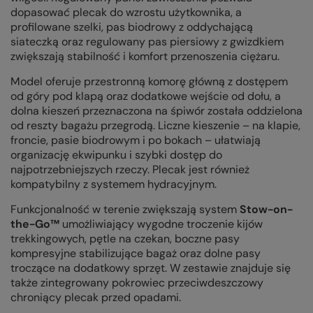
dopasować plecak do wzrostu użytkownika, a
profilowane szelki, pas biodrowy z oddychającą
siateczką oraz regulowany pas piersiowy z gwizdkiem
zwiększają stabilność i komfort przenoszenia ciężaru.
Model oferuje przestronną komorę główną z dostępem
od góry pod klapą oraz dodatkowe wejście od dołu, a
dolna kieszeń przeznaczona na śpiwór została oddzielona
od reszty bagażu przegrodą. Liczne kieszenie – na klapie,
froncie, pasie biodrowym i po bokach – ułatwiają
organizację ekwipunku i szybki dostęp do
najpotrzebniejszych rzeczy. Plecak jest również
kompatybilny z systemem hydracyjnym.
Funkcjonalność w terenie zwiększają system
Stow-on-
the-Go™
umożliwiający wygodne troczenie kijów
trekkingowych, pętle na czekan, boczne pasy
kompresyjne stabilizujące bagaż oraz dolne pasy
troczące na dodatkowy sprzęt. W zestawie znajduje się
także zintegrowany pokrowiec przeciwdeszczowy
chroniący plecak przed opadami.