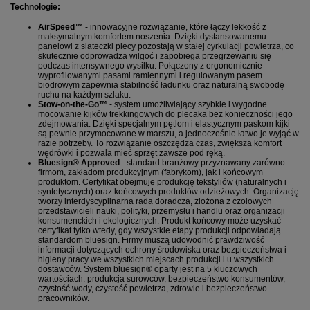
Technologie:
AirSpeed™
- innowacyjne rozwiązanie, które łączy lekkość z
maksymalnym komfortem noszenia. Dzięki dystansowanemu
panelowi z siateczki plecy pozostają w stałej cyrkulacji powietrza, co
skutecznie odprowadza wilgoć i zapobiega przegrzewaniu się
podczas intensywnego wysiłku. Połączony z ergonomicznie
wyprofilowanymi pasami ramiennymi i regulowanym pasem
biodrowym zapewnia stabilność ładunku oraz naturalną swobodę
ruchu na każdym szlaku.
Stow-on-the-Go™
- system umożliwiający szybkie i wygodne
mocowanie kijków trekkingowych do plecaka bez konieczności jego
zdejmowania. Dzięki specjalnym pętlom i elastycznym paskom kijki
są pewnie przymocowane w marszu, a jednocześnie łatwo je wyjąć w
razie potrzeby. To rozwiązanie oszczędza czas, zwiększa komfort
wędrówki i pozwala mieć sprzęt zawsze pod ręką.
Bluesign® Approved
- standard branżowy przyznawany zarówno
firmom, zakładom produkcyjnym (fabrykom), jak i końcowym
produktom. Certyfikat obejmuje produkcję tekstyliów (naturalnych i
syntetycznych) oraz końcowych produktów odzieżowych. Organizację
tworzy interdyscyplinarna rada doradcza, złożona z czołowych
przedstawicieli nauki, polityki, przemysłu i handlu oraz organizacji
konsumenckich i ekologicznych. Produkt końcowy może uzyskać
certyfikat tylko wtedy, gdy wszystkie etapy produkcji odpowiadają
standardom bluesign. Firmy muszą udowodnić prawdziwość
informacji dotyczących ochrony środowiska oraz bezpieczeństwa i
higieny pracy we wszystkich miejscach produkcji i u wszystkich
dostawców. System bluesign® oparty jest na 5 kluczowych
wartościach: produkcja surowców, bezpieczeństwo konsumentów,
czystość wody, czystość powietrza, zdrowie i bezpieczeństwo
pracowników.