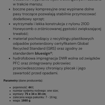
w trakcie marszu;
boczne pasy kompresyjne oraz wypinane dolne
pasy troczące pozwalają stabilnie przymocować
dodatkowy sprzęt;
wytrzymała i lekka konstrukcja z nylonu 210D
Honeycomb o zróżnicowanej gęstości zwiększającej
trwałość;
materiał pochodzący z recyklingu plastikowych
odpadów potwierdzony certyfikatem Global
Recycled Standard (GRS) oraz zgodny ze
standardem
bluesign®
;
hydrofobowa impregnacja DWR wolna od związków
PFC oraz zintegrowany pokrowiec
przeciwdeszczowy chroniący plecak i jego
zawartość przed opadami.
Parametry
(dane producenta):
pojemność:
44 l
;
rozmiar systemu nośnego: one size;
wymiary:
75 x 34 x 30 cm
;
zalecana waga pakunku: 7 - 16 kg;
waga:
1660 g
.