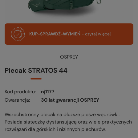
KUP-SPRAWDŹ-WYMIEŃ
-
czytaj więcej
OSPREY
Plecak STRATOS 44
Kod produktu
nj1177
Gwarancja
30 lat gwarancji OSPREY
Wszechstronny plecak na dłuższe piesze wędrówki.
Posiada siateczkę dystansującą oraz wiele praktycznych
rozwiązań dla górskich i nizinnych piechurów.