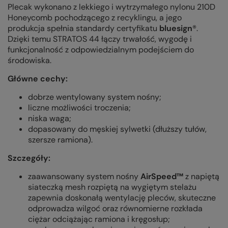
Plecak wykonano z lekkiego i wytrzymałego nylonu 210D
Honeycomb pochodzącego z recyklingu, a jego
produkcja spełnia standardy certyfikatu
bluesign
®.
Dzięki temu STRATOS 44
łączy trwałość, wygodę i
funkcjonalność z odpowiedzialnym podejściem do
środowiska.
Główne cechy:
dobrze wentylowany system nośny;
liczne możliwości troczenia;
niska waga;
dopasowany do męskiej sylwetki (dłuższy tułów,
szersze ramiona).
Szczegóły:
zaawansowany system nośny
AirSpeed™
z napiętą
siateczką mesh rozpiętą na wygiętym stelażu
zapewnia doskonałą wentylację pleców, skuteczne
odprowadza wilgoć oraz równomierne rozkłada
ciężar odciążając ramiona i kręgosłup;