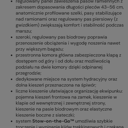
regulowany panel zawieszenia pasów ramiennych z
zakresem dopasowania długości pleców 43–56 cm,
anatomicznie profilowane szelki, pasy stabilizujące
nad ramionami oraz regulowany pas piersiowy (z
gwizdkiem) zwiększają komfort i stabilność podczas
marszu;
szeroki, regulowany pas biodrowy poprawia
przenoszenie obciążenia i wygodę noszenia nawet
przy większym bagażu;
przestronna komora główna zabezpieczona klapą z
dostępem od góry i od dołu oraz możliwością
podziału na dwie komory dzięki odpinanej
przegrodzie;
dedykowane miejsce na system hydracyjny oraz
dolna kieszeń przeznaczona na śpiwór;
liczne kieszenie ułatwiające organizację ekwipunku:
pojemna kieszeń frontowa na zamek, kieszenie w
klapie od wewnętrznej i zewnętrznej strony,
kieszenie na pasie biodrowym oraz elastyczne
kieszenie boczne z siateczki;
system
Stow-on-the-Go™
umożliwia szybkie
troczenie i wypinanie kijów trekkingowych i czekana