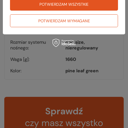
systemem H₂O
POTWIERDZAM WSZYSTKIE
Pokrowiec
tak
przeciwdeszczowy
POTWIERDZAM WYMAGANE
Wymiary [cm]
75 x 34 x 30
Rozmiar systemu
one size,
nośnego
nieregulowany
Waga [g]
1660
Kolor
pine leaf green
Sprawdź
czy masz wszystko