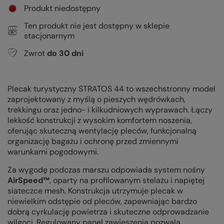
Produkt niedostępny
Ten produkt nie jest dostępny w sklepie
stacjonarnym
Zwrot
do
30
dni
Plecak turystyczny STRATOS 44 to wszechstronny model
zaprojektowany z myślą o pieszych wędrówkach,
trekkingu oraz jedno- i kilkudniowych wyprawach. Łączy
lekkość konstrukcji z wysokim komfortem noszenia,
oferując skuteczną wentylację pleców, funkcjonalną
organizację bagażu i ochronę przed zmiennymi
warunkami pogodowymi.
Za wygodę podczas marszu odpowiada system nośny
AirSpeed™
, oparty na profilowanym stelażu i napiętej
siateczce mesh. Konstrukcja utrzymuje plecak w
niewielkim odstępie od pleców, zapewniając bardzo
dobrą cyrkulację powietrza i skuteczne odprowadzanie
wilgoci. Regulowany panel zawieszenia pozwala