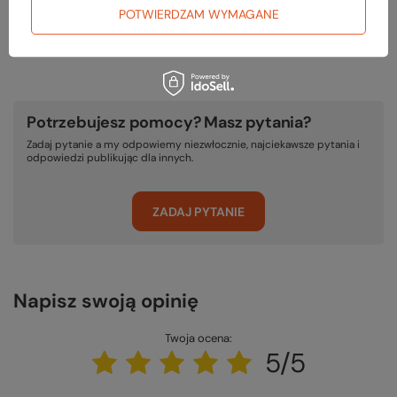
POTWIERDZAM WYMAGANE
PODMIOT ODPOWIEDZIALNY ZA TEN PRODUKT NA TERENIE UE
Jack Wolfskin Ausrüstung für Draussen GmbH & Co. KGaA
Więcej
Potrzebujesz pomocy? Masz pytania?
Zadaj pytanie a my odpowiemy niezwłocznie, najciekawsze pytania i
odpowiedzi publikując dla innych.
ZADAJ PYTANIE
Napisz swoją opinię
Twoja ocena:
5/5