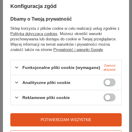
Konfiguracja zgód
Koszulka RIX PRINT T-SHIRT MEN z ochroną UV
159,99 zł
Dbamy o Twoją prywatność
Sklep korzysta z plików cookie w celu realizacji usług zgodnie z
Koszulka RIX SPORTS SLEEVELESS MEN
Polityką dotyczącą cookies
. Możesz określić warunki
59,99 zł
przechowywania lub dostępu do cookie w Twojej przeglądarce.
Więcej informacji na temat warunków i prywatności można
Najniższa cena z 30 dni przed obniżką:
69,99 zł
znaleźć także na stronie
Prywatność i warunki Google
.
Koszulka RIX UNISEX HOODED z ochroną UV
219,99 zł
Zawsze
Funkcjonalne pliki cookie (wymagane)
aktywne
Analityczne pliki cookie
Reklamowe pliki cookie
Gwarancja
POTWIERDZAM WSZYSTKIE
RĘKOJMIA 24 M-CE
Na sprzedawane produkty udzielana jest 24-miesięczna rękojmia na
podstawie ustawy z dnia 30 maja 2014r. o prawach konsumenta.