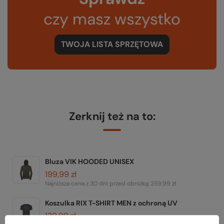
czy masz wszystko
TWOJA LISTA SPRZĘTOWA
Zerknij też na to:
Bluza VIK HOODED UNISEX
199,99 zł
Najniższa cena z 30 dni przed obniżką:
259,99 zł
Koszulka RIX T-SHIRT MEN z ochroną UV
139,99 zł