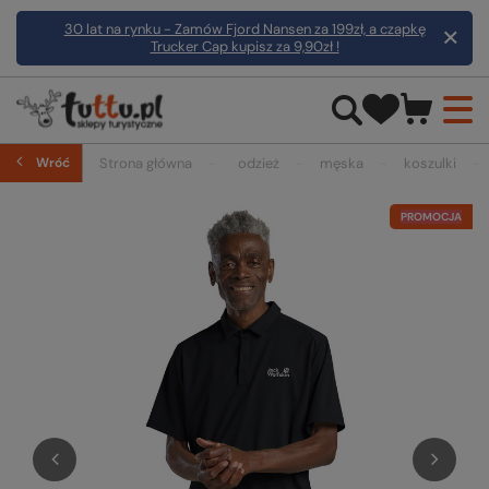
30 lat na rynku - Zamów Fjord Nansen za 199zł, a czapkę
Trucker Cap kupisz za 9,90zł !
Wróć
Strona główna
odzież
męska
koszulki
PROMOCJA