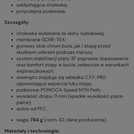
oddychająca cholewka;
przyczepna podeszwa.
Szczegóły
:
cholewka wykonana ze skóry nubukowej;
membrana GORE-TEX;
gumowy otok chroni buta, jak i stopę przed
skutkami uderzeń podczas marszu;
system stabilizacji pięty 3F poprawia dopasowanie
oraz komfort stopy w bucie, zwłaszcza w warunkach
wspinaczkowych;
wewnątrz znajduje się wkładka C.F.F. PRO
zapewniająca wsparcie łuku stopy;
podeszwa: POMOCA Speed MTN Path;
wysokość dropu: 11 mm (spadek wysokości pięta-
palce);
wolne od PFC.
waga:
784
g
(rozm. 42, dane producenta).
Materiały i technologie: