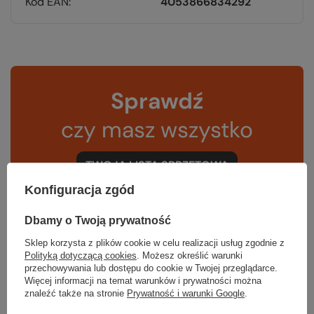
Kod EAN
4053866834292
Sprawdź
czy masz wszystko
TWOJA LISTA SPRZĘTOWA
Konfiguracja zgód
Dbamy o Twoją prywatność
Sklep korzysta z plików cookie w celu realizacji usług zgodnie z
Polityką dotyczącą cookies
. Możesz określić warunki
Zerknij też na to:
przechowywania lub dostępu do cookie w Twojej przeglądarce.
Więcej informacji na temat warunków i prywatności można
znaleźć także na stronie
Prywatność i warunki Google
.