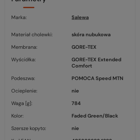
Marka
Salewa
Materiał cholewki
skóra nubukowa
Membrana
GORE-TEX
Wyściółka
GORE-TEX Extended
Comfort
Podeszwa
POMOCA Speed MTN
Ocieplenie
nie
Waga [g]
784
Kolor
Faded Green/Black
Szersze kopyto
nie