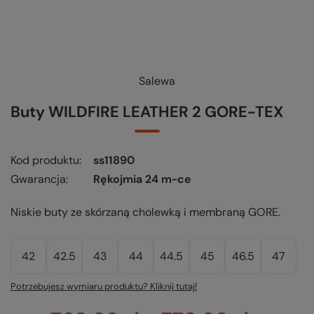
Salewa
Buty WILDFIRE LEATHER 2 GORE-TEX
Kod produktu
ss11890
Gwarancja
Rękojmia 24 m-ce
Niskie buty ze skórzaną cholewką i membraną GORE.
42
42.5
43
44
44.5
45
46.5
47
Potrzebujesz wymiaru produktu? Kliknij tutaj!