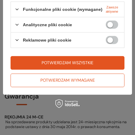
Sznurowadła TREK BRAND
Zawsze
Funkcjonalne pliki cookie (wymagane)
aktywne
19,99 zł
Analityczne pliki cookie
Skarpety HIKE LIGHT CUSHION CREW SOCKS
129,99 zł
Reklamowe pliki cookie
Preparat ODOUR ELIMINATOR
29,99 zł
POTWIERDZAM WSZYSTKIE
POTWIERDZAM WYMAGANE
Gwarancja
RĘKOJMIA 24 M-CE
Na sprzedawane produkty udzielana jest 24-miesięczna rękojmia na
podstawie ustawy z dnia 30 maja 2014r. o prawach konsumenta.