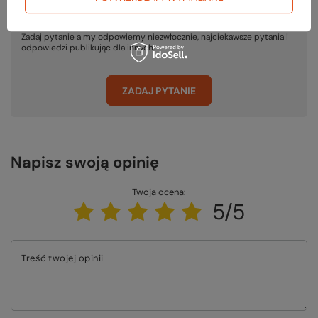
Potrzebujesz pomocy? Masz pytania?
Zadaj pytanie a my odpowiemy niezwłocznie, najciekawsze pytania i
odpowiedzi publikując dla innych.
ZADAJ PYTANIE
Napisz swoją opinię
Twoja ocena:
5/5
Treść twojej opinii