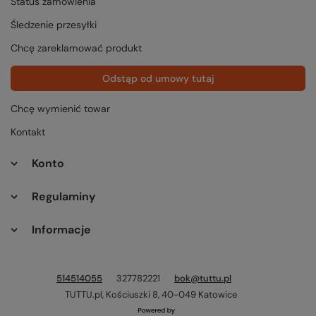
Status zamówienia
Śledzenie przesyłki
Chcę zareklamować produkt
Odstąp od umowy tutaj
Chcę wymienić towar
Kontakt
Konto
Regulaminy
Informacje
514514055
327782221
bok@tuttu.pl
TUTTU.pl
,
Kościuszki 8
,
40-049
Katowice