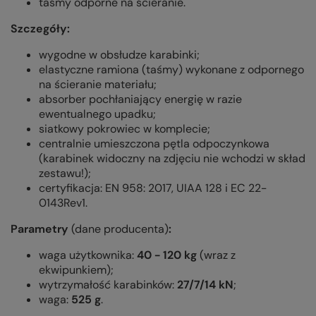
taśmy odporne na ścieranie.
Szczegóły:
wygodne w obsłudze karabinki;
elastyczne ramiona (taśmy) wykonane z odpornego
na ścieranie materiału;
absorber pochłaniający energię w razie
ewentualnego upadku;
siatkowy pokrowiec w komplecie;
centralnie umieszczona pętla odpoczynkowa
(karabinek widoczny na zdjęciu nie wchodzi w skład
zestawu!);
certyfikacja: EN 958: 2017, UIAA 128 i EC 22-
0143Rev1.
Parametry
(dane producenta)
:
waga użytkownika:
40 - 120 kg
(wraz z
ekwipunkiem);
wytrzymałość karabinków:
27/7/14 kN
;
waga:
525 g
.