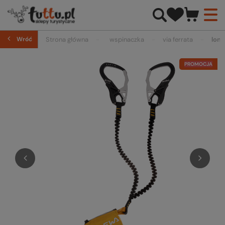
Wróć
Strona główna
wspinaczka
via ferrata
lonż
PROMOCJA