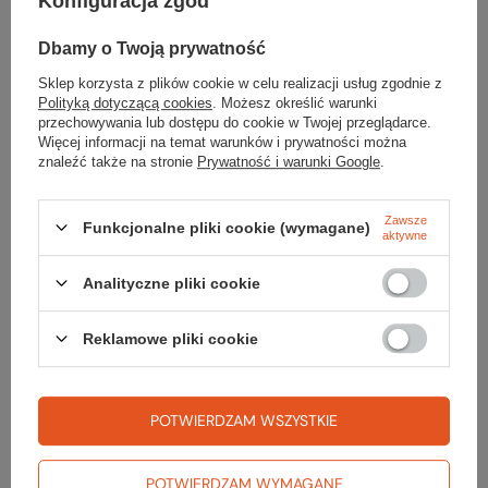
Konfiguracja zgód
369,99 zł
Dbamy o Twoją prywatność
Rękawiczki CRAG HALF-FINGER
Sklep korzysta z plików cookie w celu realizacji usług zgodnie z
Polityką dotyczącą cookies
. Możesz określić warunki
89,99 zł
przechowywania lub dostępu do cookie w Twojej przeglądarce.
Najniższa cena z 30 dni przed obniżką:
69,99 zł
Więcej informacji na temat warunków i prywatności można
znaleźć także na stronie
Prywatność i warunki Google
.
Zawsze
Funkcjonalne pliki cookie (wymagane)
aktywne
Gwarancja
Analityczne pliki cookie
RĘKOJMIA 24 M-CE
Reklamowe pliki cookie
Na sprzedawane produkty udzielana jest 24-miesięczna rękojmia na
podstawie ustawy z dnia 30 maja 2014r. o prawach konsumenta.
PODMIOT ODPOWIEDZIALNY ZA TEN PRODUKT NA TERENIE UE
Ober Alp S.p.A.-A.G.
Więcej
POTWIERDZAM WSZYSTKIE
POTWIERDZAM WYMAGANE