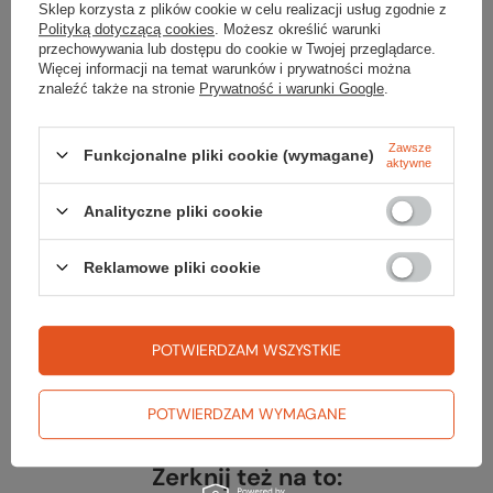
Sklep korzysta z plików cookie w celu realizacji usług zgodnie z
Waga [g]
1070
Polityką dotyczącą cookies
. Możesz określić warunki
przechowywania lub dostępu do cookie w Twojej przeglądarce.
Kolor
phantom grey
Więcej informacji na temat warunków i prywatności można
znaleźć także na stronie
Prywatność i warunki Google
.
Zawsze
Funkcjonalne pliki cookie (wymagane)
aktywne
Sprawdź
Analityczne pliki cookie
czy masz wszystko
Reklamowe pliki cookie
TWOJA LISTA SPRZĘTOWA
POTWIERDZAM WSZYSTKIE
POTWIERDZAM WYMAGANE
Zerknij też na to: