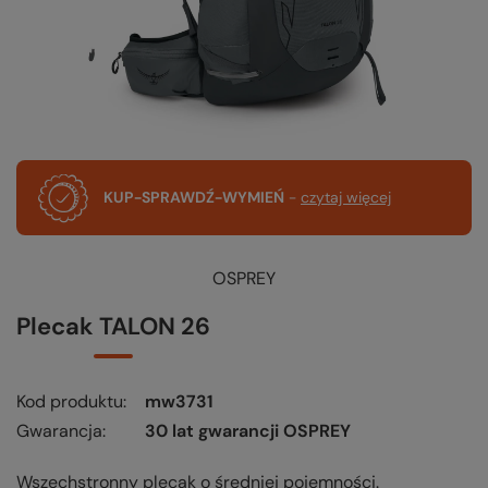
KUP-SPRAWDŹ-WYMIEŃ
-
czytaj więcej
OSPREY
Plecak TALON 26
Kod produktu
mw3731
Gwarancja
30 lat gwarancji OSPREY
Wszechstronny plecak o średniej pojemności.