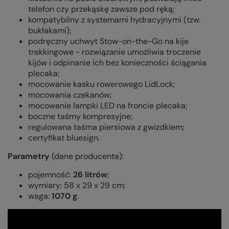
telefon czy przekąskę zawsze pod ręką;
kompatybilny z systemami hydracyjnymi (tzw.
bukłakami);
podręczny uchwyt Stow-on-the-Go na kije
trekkingowe - rozwiązanie umożliwia troczenie
kijów i odpinanie ich bez konieczności ściągania
plecaka;
mocowanie kasku rowerowego LidLock;
mocowania czekanów;
mocowanie lampki LED na froncie plecaka;
boczne taśmy kompresyjne;
regulowana taśma piersiowa z gwizdkiem;
certyfikat bluesign.
Parametry
(dane producenta):
pojemność:
26 litrów
;
wymiary: 58 x 29 x 29 cm;
waga:
1070 g
.