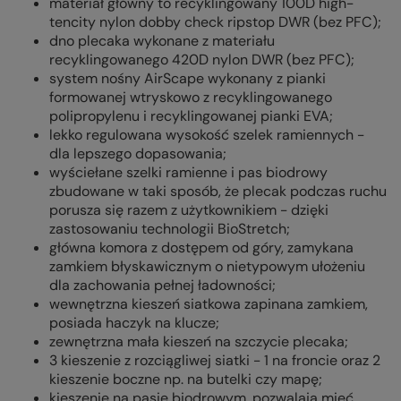
materiał główny to recyklingowany 100D high-
tencity nylon dobby check ripstop DWR (bez PFC);
dno plecaka wykonane z materiału
recyklingowanego 420D nylon DWR (bez PFC);
system nośny AirScape wykonany z pianki
formowanej wtryskowo z recyklingowanego
polipropylenu i recyklingowanej pianki EVA;
lekko regulowana wysokość szelek ramiennych -
dla lepszego dopasowania;
wyściełane szelki ramienne i pas biodrowy
zbudowane w taki sposób, że plecak podczas ruchu
porusza się razem z użytkownikiem - dzięki
zastosowaniu technologii BioStretch;
główna komora z dostępem od góry, zamykana
zamkiem błyskawicznym o nietypowym ułożeniu
dla zachowania pełnej ładowności;
wewnętrzna kieszeń siatkowa zapinana zamkiem,
posiada haczyk na klucze;
zewnętrzna mała kieszeń na szczycie plecaka;
3 kieszenie z rozciągliwej siatki - 1 na froncie oraz 2
kieszenie boczne np. na butelki czy mapę;
kieszenie na pasie biodrowym, pozwalają mieć