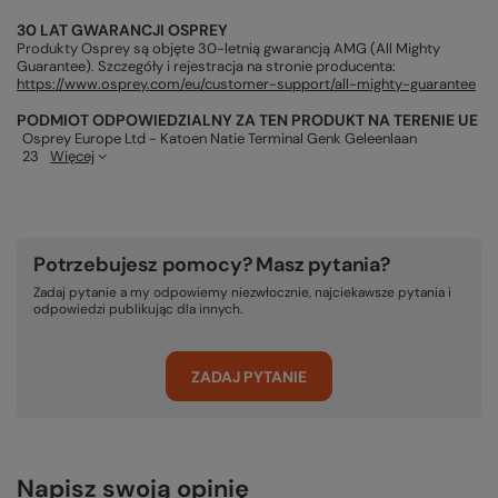
30 LAT GWARANCJI OSPREY
Produkty Osprey są objęte 30-letnią gwarancją AMG (All Mighty
Guarantee). Szczegóły i rejestracja na stronie producenta:
https://www.osprey.com/eu/customer-support/all-mighty-guarantee
PODMIOT ODPOWIEDZIALNY ZA TEN PRODUKT NA TERENIE UE
Osprey Europe Ltd - Katoen Natie Terminal Genk Geleenlaan
23
Więcej
Potrzebujesz pomocy? Masz pytania?
Zadaj pytanie a my odpowiemy niezwłocznie, najciekawsze pytania i
odpowiedzi publikując dla innych.
ZADAJ PYTANIE
Napisz swoją opinię