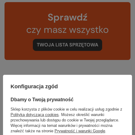
Sprawdź
czy masz wszystko
TWOJA LISTA SPRZĘTOWA
Konfiguracja zgód
Zerknij też na to:
Dbamy o Twoją prywatność
Sklep korzysta z plików cookie w celu realizacji usług zgodnie z
Polityką dotyczącą cookies
. Możesz określić warunki
Torebka biodrowa WANDERMOOD HIPBAG
przechowywania lub dostępu do cookie w Twojej przeglądarce.
99,99 zł
Więcej informacji na temat warunków i prywatności można
Najniższa cena z 30 dni przed obniżką:
94,98 zł
znaleźć także na stronie
Prywatność i warunki Google
.