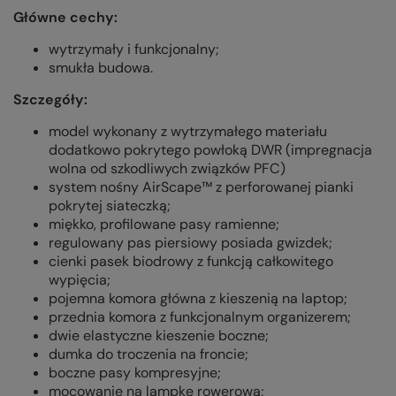
Główne cechy:
wytrzymały i funkcjonalny;
smukła budowa.
Szczegóły:
model wykonany z wytrzymałego materiału
dodatkowo pokrytego powłoką DWR (impregnacja
wolna od szkodliwych związków PFC)
system nośny AirScape™ z perforowanej pianki
pokrytej siateczką;
miękko, profilowane pasy ramienne;
regulowany pas piersiowy posiada gwizdek;
cienki pasek biodrowy z funkcją całkowitego
wypięcia;
pojemna komora główna z kieszenią na laptop;
przednia komora z funkcjonalnym organizerem;
dwie elastyczne kieszenie boczne;
dumka do troczenia na froncie;
boczne pasy kompresyjne;
mocowanie na lampkę rowerową;