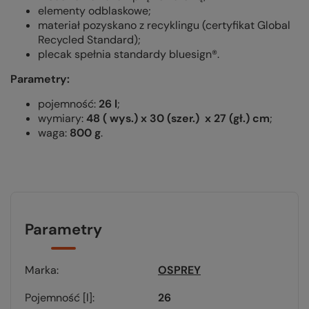
elementy odblaskowe;
materiał pozyskano z recyklingu (certyfikat Global
Recycled Standard);
plecak spełnia standardy bluesign®.
Parametry:
pojemność:
26 l
;
wymiary:
48 ( wys.) x 30 (szer.) x 27 (gł.) cm
;
waga:
800 g
.
Parametry
Marka
OSPREY
Pojemność [l]
26