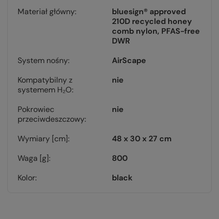
Materiał główny
bluesign® approved
210D recycled honey
comb nylon, PFAS-free
DWR
System nośny
AirScape
Kompatybilny z
nie
systemem H₂O
Pokrowiec
nie
przeciwdeszczowy
Wymiary [cm]
48 x 30 x 27 cm
Waga [g]
800
Kolor
black