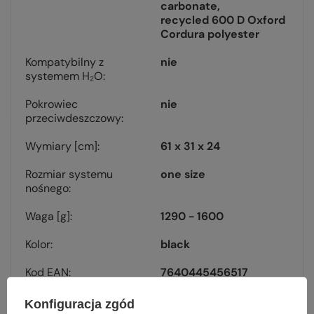
carbonate
recycled 600 D Oxford
Cordura polyester
Kompatybilny z
nie
systemem H₂O
Pokrowiec
nie
przeciwdeszczowy
Wymiary [cm]
61 x 31 x 24
Rozmiar systemu
one size
nośnego
Waga [g]
1290 - 1600
Kolor
black
Kod EAN
7640445456517
Konfiguracja zgód