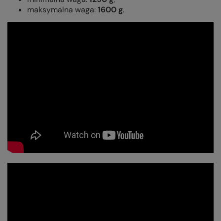
maksymalna waga:
1600 g
.