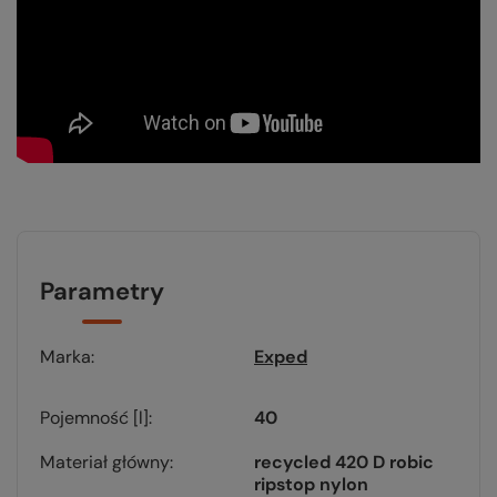
Parametry
Marka
Exped
Pojemność [l]
40
Materiał główny
recycled 420 D robic
ripstop nylon