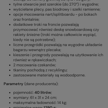
tylne otwarcie jest szerokie (do 270°) i wygodne;
wyściełane plecy, pas biodrowy i szelki ramienne;
opcje mocowania nart/splitboardu - po bokach
oraz frontalnie;
dodatkowe troki na froncie pozwalają
przymocować również deskę snowboardową czy
rakiety śnieżne (troki można całkowicie wypiąć,
kiedy nie są potrzebne);
liczne przegródki pozwalają na wygodne układanie
bagarzu wewnątrz plecaka;
kieszenie i przegrody pozwalają na użytkowanie ich
również w rękawiczkach;
2 mocowania czekanów;
tkaniny pochodzą z recyklingu;
zastosowane materiały są wodoodporne.
Parametry
(dane producenta):
pojemność:
40 litrów
;
wymiary: 61 x 31 x 24 cm;
maksymalna ładowność: 14 kg;
minimalna waga:
1290 g
;