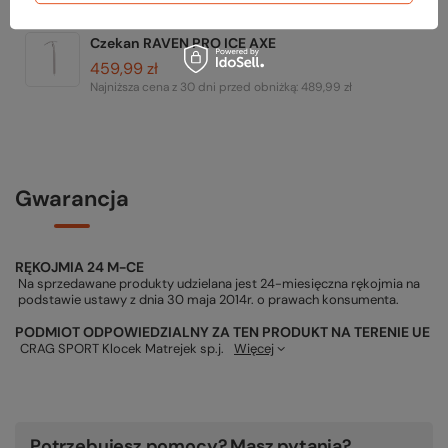
Najniższa cena z 30 dni przed obniżką:
199,99 zł
Czekan RAVEN PRO ICE AXE
459,99 zł
Najniższa cena z 30 dni przed obniżką:
489,99 zł
Gwarancja
RĘKOJMIA 24 M-CE
Na sprzedawane produkty udzielana jest 24-miesięczna rękojmia na
podstawie ustawy z dnia 30 maja 2014r. o prawach konsumenta.
PODMIOT ODPOWIEDZIALNY ZA TEN PRODUKT NA TERENIE UE
CRAG SPORT Klocek Matrejek sp.j.
Więcej
Potrzebujesz pomocy? Masz pytania?