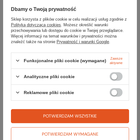
Dbamy o Twoją prywatność
Sklep korzysta z plików cookie w celu realizacji usług zgodnie z
Sprawdź
Polityką dotyczącą cookies
. Możesz określić warunki
przechowywania lub dostępu do cookie w Twojej przeglądarce.
czy masz wszystko
Więcej informacji na temat warunków i prywatności można
znaleźć także na stronie
Prywatność i warunki Google
.
TWOJA LISTA SPRZĘTOWA
Zawsze
Funkcjonalne pliki cookie (wymagane)
aktywne
Analityczne pliki cookie
Reklamowe pliki cookie
Zerknij też na to:
POTWIERDZAM WSZYSTKIE
Kije BACKCOUNTRY
POTWIERDZAM WYMAGANE
99,99 zł